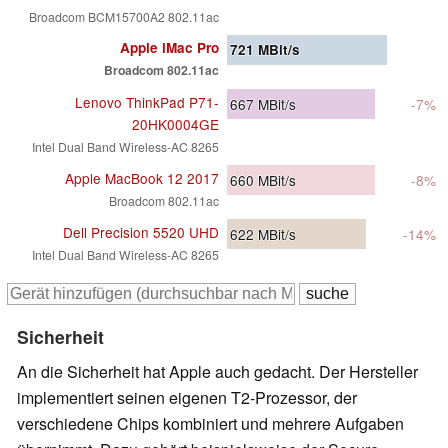
Broadcom BCM15700A2 802.11ac
Apple iMac Pro
721
MBit/s
Broadcom 802.11ac
Lenovo ThinkPad P71-
667
MBit/s
-7%
20HK0004GE
Intel Dual Band Wireless-AC 8265
Apple MacBook 12 2017
660
MBit/s
-8%
Broadcom 802.11ac
Dell Precision 5520 UHD
622
MBit/s
-14%
Intel Dual Band Wireless-AC 8265
Sicherheit
An die Sicherheit hat Apple auch gedacht. Der Hersteller
implementiert seinen eigenen T2-Prozessor, der
verschiedene Chips kombiniert und mehrere Aufgaben