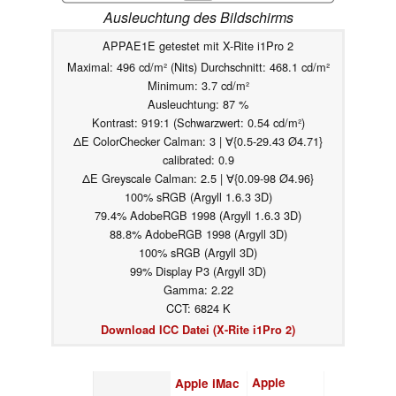
Ausleuchtung des Bildschirms
APPAE1E getestet mit X-Rite i1Pro 2
Maximal: 496 cd/m² (Nits) Durchschnitt: 468.1 cd/m²
Minimum: 3.7 cd/m²
Ausleuchtung: 87 %
Kontrast: 919:1 (Schwarzwert: 0.54 cd/m²)
ΔE ColorChecker Calman: 3 | ∀{0.5-29.43 Ø4.71}
calibrated: 0.9
ΔE Greyscale Calman: 2.5 | ∀{0.09-98 Ø4.96}
100% sRGB (Argyll 1.6.3 3D)
79.4% AdobeRGB 1998 (Argyll 1.6.3 3D)
88.8% AdobeRGB 1998 (Argyll 3D)
100% sRGB (Argyll 3D)
99% Display P3 (Argyll 3D)
Gamma: 2.22
CCT: 6824 K
Download ICC Datei (X-Rite i1Pro 2)
Apple
Apple iMac