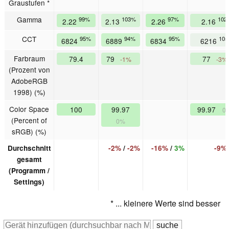
Graustufen *
Gamma
99%
103%
97%
102
2.22
2.13
2.26
2.16
CCT
95%
94%
95%
10
6824
6889
6834
6216
Farbraum
79.4
79
77
-1%
-3%
(Prozent von
AdobeRGB
1998) (%)
Color Space
100
99.97
99.97
0
(Percent of
0%
sRGB) (%)
Durchschnitt
-2%
/
-2%
-16%
/
3%
-9%
gesamt
(Programm /
Settings)
* ... kleinere Werte sind besser