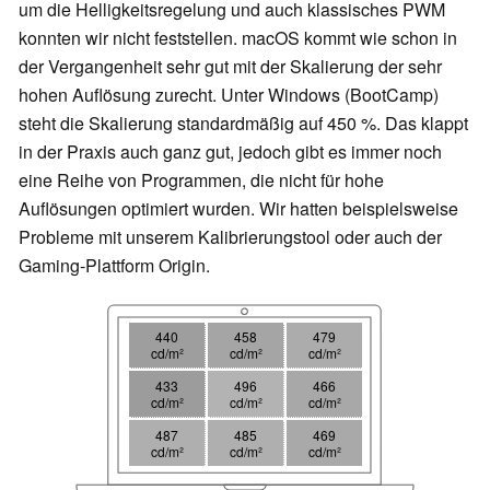
um die Helligkeitsregelung und auch klassisches PWM
konnten wir nicht feststellen. macOS kommt wie schon in
der Vergangenheit sehr gut mit der Skalierung der sehr
hohen Auflösung zurecht. Unter Windows (BootCamp)
steht die Skalierung standardmäßig auf 450 %. Das klappt
in der Praxis auch ganz gut, jedoch gibt es immer noch
eine Reihe von Programmen, die nicht für hohe
Auflösungen optimiert wurden. Wir hatten beispielsweise
Probleme mit unserem Kalibrierungstool oder auch der
Gaming-Plattform Origin.
440
458
479
cd/m²
cd/m²
cd/m²
433
496
466
cd/m²
cd/m²
cd/m²
487
485
469
cd/m²
cd/m²
cd/m²