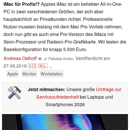
iMac für Profis!?
Apples iMac ist ein beliebter All-in-One-
PC in zwei verschiedenen Größen, der sich aber
hauptsächlich an Privatkunden richtet. Professionelle
Nutzer mussten bislang mit dem Mac Pro Vorlieb nehmen,
doch nun gibt es auch eine Pro-Version des iMacs mit
Xeon-Prozessor und Radeon-Pro-Grafikkarte. Wir testen die
Basiskonfiguration für knapp 5.500 Euro.
Andreas Osthoff
,
Veröffentlicht am
👁
,
✓
Felicitas Krohn
27.06.2018
🇺🇸
🇳🇱
...
Apple
Monitor
Workstation
Jetzt mitmachen:
Unsere große
Umfrage zur
Servicezufriedenheit
bei Laptops und
Smartphones 2026