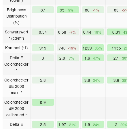
Brightness
87
95
86
83
9%
-1%
-5%
Distribution
(%)
Schwarzwert
0.54
0.58
0.44
0.31
-7%
19%
43
* (cd/m²)
Kontrast (:1)
919
740
1239
1155
-19%
35%
26
Delta E
3
2.8
1.6
2.1
7%
47%
30
Colorchecker
*
Colorchecker
5.8
3.8
3.6
34%
38
dE 2000
max. *
Colorchecker
0.9
dE 2000
calibrated *
Delta E
2.5
1.97
1.9
2
21%
24%
20%