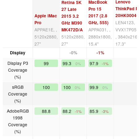
Lenovo
MacBook
Retina 5K
ThinkPad P
Pro 15
27 Late
20HK0004
Apple iMac
2017 (2.8
2015 3.2
LEN4123,
Pro
GHz, 555)
GHz M390
APPAE1E, ,
APPA031, ,
VVX17P051
MK472D/A
5120x2880,
5120x2880,
2880x1800,
, 3840x216
27"
27"
15.4"
17.3"
Display
-0%
-1%
Display P3
99
99.3
97.9
0%
-1%
Coverage
(%)
sRGB
100
100
99.9
0%
0%
Coverage
(%)
AdobeRGB
88.8
88.2
85.9
-1%
-3%
1998
Coverage
(%)