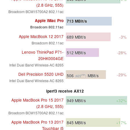
(2.8 GHz, 555)
Broadcom BCM15700A2 802.11ac
Apple iMac Pro
713
MBit/s
Broadcom 802.11ac
Apple MacBook 12 2017
689
MBit/s
-3%
Broadcom 802.11ac
Lenovo ThinkPad P71-
512
MBit/s
-28%
20HK0004GE
Intel Dual Band Wireless-AC 8265
Dell Precision 5520 UHD
-29%
506
MBit/s
min
(622
)
Intel Dual Band Wireless-AC 8265
iperf3 receive AX12
Apple MacBook Pro 15 2017
949
MBit/s
+32%
(2.8 GHz, 555)
Broadcom BCM15700A2 802.11ac
Apple MacBook Pro 13 2017
845
MBit/s
+17%
Touchbar i5