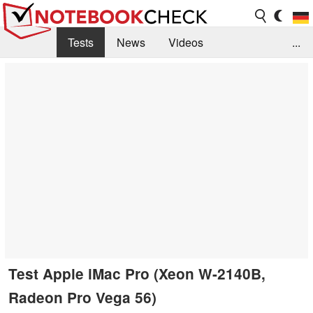
Tests
News
Videos
...
Benchmarks & Tech
Externe Tests
Kaufberatung
Deals
Suche
Jobs
Forum
Test Apple iMac Pro (Xeon W-2140B,
Radeon Pro Vega 56)