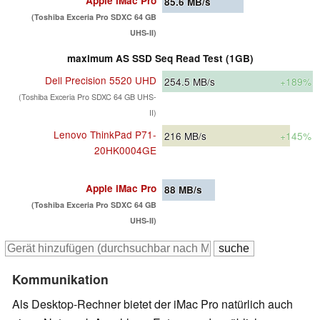
Apple iMac Pro
85.6
MB/s
(Toshiba Exceria Pro SDXC 64 GB
UHS-II)
maximum AS SSD Seq Read Test (1GB)
Dell Precision 5520 UHD
254.5
MB/s
+189%
(Toshiba Exceria Pro SDXC 64 GB UHS-
II)
Lenovo ThinkPad P71-
216
MB/s
+145%
20HK0004GE
Apple iMac Pro
88
MB/s
(Toshiba Exceria Pro SDXC 64 GB
UHS-II)
Kommunikation
Als Desktop-Rechner bietet der iMac Pro natürlich auch