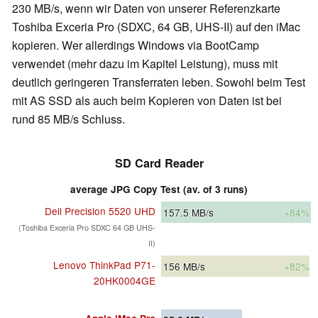
230 MB/s, wenn wir Daten von unserer Referenzkarte
Toshiba Exceria Pro (SDXC, 64 GB, UHS-II) auf den iMac
kopieren. Wer allerdings Windows via BootCamp
verwendet (mehr dazu im Kapitel Leistung), muss mit
deutlich geringeren Transferraten leben. Sowohl beim Test
mit AS SSD als auch beim Kopieren von Daten ist bei
rund 85 MB/s Schluss.
SD Card Reader
average JPG Copy Test (av. of 3 runs)
Dell Precision 5520 UHD
157.5
MB/s
+84%
(Toshiba Exceria Pro SDXC 64 GB UHS-
II)
Lenovo ThinkPad P71-
156
MB/s
+82%
20HK0004GE