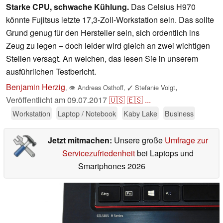
Starke CPU, schwache Kühlung.
Das Celsius H970
könnte Fujitsus letzte 17,3-Zoll-Workstation sein. Das sollte
Grund genug für den Hersteller sein, sich ordentlich ins
Zeug zu legen – doch leider wird gleich an zwei wichtigen
Stellen versagt. An welchen, das lesen Sie in unserem
ausführlichen Testbericht.
Benjamin Herzig
,
,
👁
Andreas Osthoff
,
✓
Stefanie Voigt
Veröffentlicht am
09.07.2017
🇺🇸
🇪🇸
...
Workstation
Laptop / Notebook
Kaby Lake
Business
Jetzt mitmachen:
Unsere große
Umfrage zur
Servicezufriedenheit
bei Laptops und
Smartphones 2026