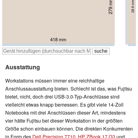
275.5 mm
279 mm
280 mm
281 mm
282 mm
34.2 mm
288 mm
28.9 mm
30 mm
35 mm
39 mm
30 mm
416 mm
418 mm
420 mm
417 mm
418 mm
418 mm
Ausstattung
Workstations müssen immer eine reichhaltige
Anschlussausstattung bieten. Schlecht ist das, was Fujitsu
bietet, nicht, doch drei USB-3.0-Typ-Anschlüsse sind
vielleicht etwas knapp bemessen. Es gibt viele 14-Zoll
Notebooks mit drei Anschlüssen dieser Art, mindestens
vier hätte Fujitsu bei dieser Workstation in der größten
Größe schon einbauen können. Die direkten Konkurrenten
in Form des
Dell Precision 7710
,
HP ZBook 17 G3
und