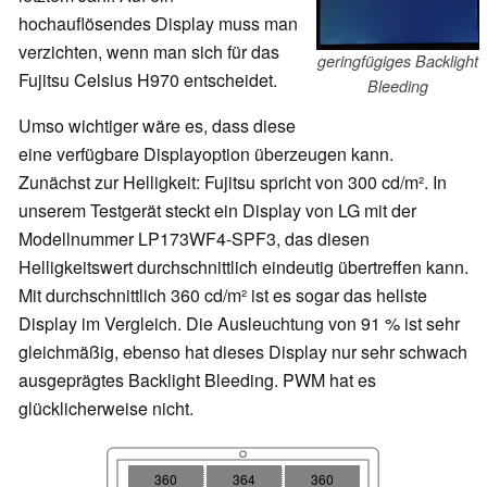
hochauflösendes Display muss man
verzichten, wenn man sich für das
geringfügiges Backlight
Fujitsu Celsius H970 entscheidet.
Bleeding
Umso wichtiger wäre es, dass diese
eine verfügbare Displayoption überzeugen kann.
Zunächst zur Helligkeit: Fujitsu spricht von 300
cd/m². In
unserem Testgerät steckt ein Display von LG mit der
Modellnummer LP173WF4-SPF3, das diesen
Helligkeitswert durchschnittlich eindeutig übertreffen kann.
Mit durchschnittlich 360
cd/m² ist es sogar das hellste
Display im Vergleich. Die Ausleuchtung von 91 % ist sehr
gleichmäßig, ebenso hat dieses Display nur sehr schwach
ausgeprägtes Backlight Bleeding. PWM hat es
glücklicherweise nicht.
360
364
360