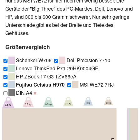
nur das MSI WE72 ist hier noch ein wenig besser. Die
Geräte der "Big Three" des PC-Marktes, Dell, Lenovo und
HP, sind 300 bis 600 Gramm schwerer. Nur sehr geringe
Unterschiede gibt es bei der Breite und Tiefe des
Gehäuses.
Größenvergleich
Schenker W706
Dell Precision 7710
Lenovo ThinkPad P71-20HK0004GE
HP ZBook 17 G3 TZV66eA
Fujitsu Celsius H970
MSI WE72 7RJ
DIN A4
❌
2.9 kg
3 kg
3.3 kg
3.5 kg
3.6 kg
3.8 kg