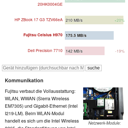
20HK0004GE
HP ZBook 17 G3 TZV66eA
210
MB/s
+20%
Fujitsu Celsius H970
175.5
MB/s
Dell Precision 7710
142
MB/s
-19%
Kommunikation
Fujitsu verbaut die Vollausstattung:
WLAN, WWAN (Sierra Wireless
EM7305) und Gigabit-Ethernet (Intel
I219-LM). Beim WLAN-Modul
handelt es sich um die Intel Wireless
Netzwerk-Module: