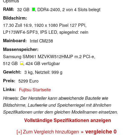
Optimus
RAM
32 GB
, DDR4-2400, 2 von 4 Slots belegt
Bildschirm
17.30 Zoll 16:9, 1920 x 1080 Pixel 127 PPI,
LP173WF4-SPF3, IPS LED, spiegelnd: nein
Mainboard
Intel CM238
Massenspeicher
Samsung SM961 MZVKW512HMJP m.2 PCI-e,
512 GB
, 424 GB verfügbar
Gewicht
3 kg, Netzteil: 999 g
Preis
5299 Euro
Links
Fujitsu Startseite
Hinweis: Der Hersteller kann abweichende Bauteile wie
Bildschirme, Laufwerke und Speicherriegel mit ähnlichen
Spezifikationen unter dem gleichen Modellnamen einsetzen.
Vollständige Spezifikationen anzeigen
» vergleiche
0
[+] Zum Vergleich hinzufügen