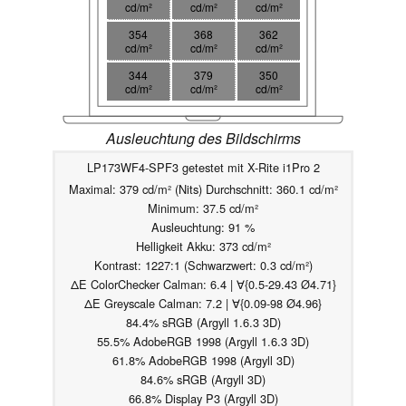
cd/m²
cd/m²
cd/m²
354
368
362
cd/m²
cd/m²
cd/m²
344
379
350
cd/m²
cd/m²
cd/m²
Ausleuchtung des Bildschirms
LP173WF4-SPF3 getestet mit X-Rite i1Pro 2
Maximal: 379 cd/m² (Nits) Durchschnitt: 360.1 cd/m²
Minimum: 37.5 cd/m²
Ausleuchtung: 91 %
Helligkeit Akku: 373 cd/m²
Kontrast: 1227:1 (Schwarzwert: 0.3 cd/m²)
ΔE ColorChecker Calman: 6.4 | ∀{0.5-29.43 Ø4.71}
ΔE Greyscale Calman: 7.2 | ∀{0.09-98 Ø4.96}
84.4% sRGB (Argyll 1.6.3 3D)
55.5% AdobeRGB 1998 (Argyll 1.6.3 3D)
61.8% AdobeRGB 1998 (Argyll 3D)
84.6% sRGB (Argyll 3D)
66.8% Display P3 (Argyll 3D)