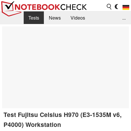
Tests
News
Videos
...
Benchmarks & Tech
Externe Tests
Kaufberatung
Deals
Suche
Jobs
Forum
Test Fujitsu Celsius H970 (E3-1535M v6,
P4000) Workstation