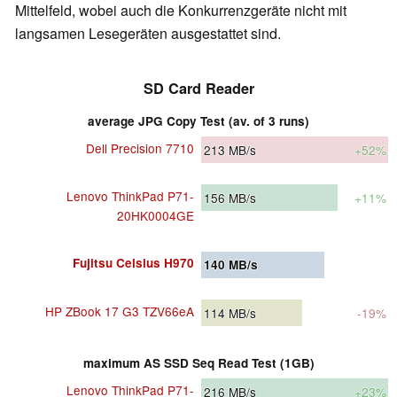
Mittelfeld, wobei auch die Konkurrenzgeräte nicht mit
langsamen Lesegeräten ausgestattet sind.
SD Card Reader
average JPG Copy Test (av. of 3 runs)
Dell Precision 7710
213
MB/s
+52%
Lenovo ThinkPad P71-
156
MB/s
+11%
20HK0004GE
Fujitsu Celsius H970
140
MB/s
HP ZBook 17 G3 TZV66eA
114
MB/s
-19%
maximum AS SSD Seq Read Test (1GB)
Lenovo ThinkPad P71-
216
MB/s
+23%