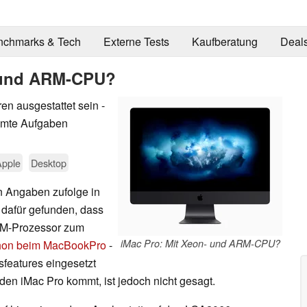
nchmarks & Tech
Externe Tests
Kaufberatung
Deal
- und ARM-CPU?
n ausgestattet sein -
mmte Aufgaben
Apple
Desktop
n Angaben zufolge in
dafür gefunden, dass
RM-Prozessor zum
iMac Pro: Mit Xeon- und ARM-CPU?
hon beim MacBookPro
-
sfeatures eingesetzt
den iMac Pro kommt, ist jedoch nicht gesagt.