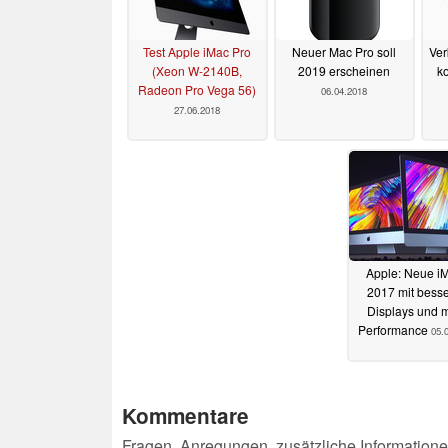
Test Apple iMac Pro
Neuer Mac Pro soll
Ver
(Xeon W-2140B,
2019 erscheinen
ko
Radeon Pro Vega 56)
06.04.2018
27.06.2018
Apple: Neue i
2017 mit bess
Displays und 
Performance
05.
Kommentare
Fragen, Anregungen, zusätzliche Informatione