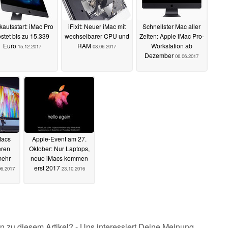
kaufsstart: iMac Pro
iFixit: Neuer iMac mit
Schnellster Mac aller
stet bis zu 15.339
wechselbarer CPU und
Zeiten: Apple iMac Pro-
Euro
RAM
Workstation ab
15.12.2017
08.06.2017
Dezember
06.06.2017
Macs
Apple-Event am 27.
eren
Oktober: Nur Laptops,
mehr
neue iMacs kommen
erst 2017
06.2017
23.10.2016
n zu diesem Artikel? - Uns interessiert Deine Meinung