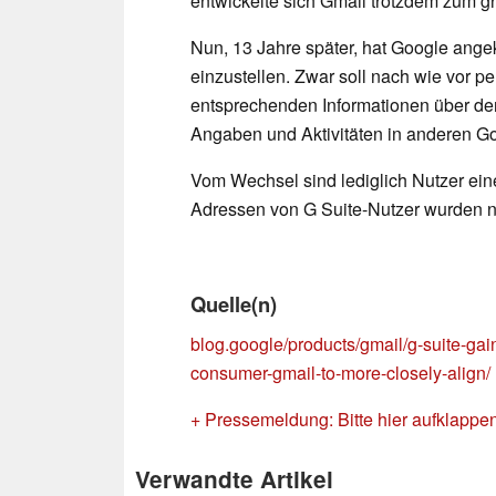
entwickelte sich Gmail trotzdem zum g
Nun, 13 Jahre später, hat Google ange
einzustellen. Zwar soll nach wie vor p
entsprechenden Informationen über d
Angaben und Aktivitäten in anderen 
Vom Wechsel sind lediglich Nutzer ein
Adressen von G Suite-Nutzer wurden n
Quelle(n)
blog.google/products/gmail/g-suite-gain
consumer-gmail-to-more-closely-align/
+ Pressemeldung: Bitte hier aufklappe
Verwandte Artikel