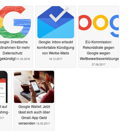
oogle: Drastische
Google: Inbox erlaubt
EU-Kommission:
ßnahmen für mehr
komfortable Kündigung
Rekordstrafe gegen
Datenschutz
von Werbe-Mails
Google wegen
gekündigt
Wettbewerbsverletzungen
01.04.2018
18.12.2017
27.06.2017
 auf
Google Wallet: Jetzt
shing-
lässt sich auch über
Gmail-App Geld
017
versenden
15.03.2017