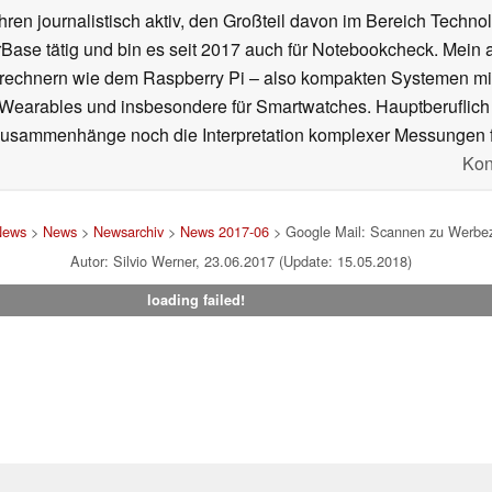
ahren journalistisch aktiv, den Großteil davon im Bereich Techn
se tätig und bin es seit 2017 auch für Notebookcheck. Mein ak
rechnern wie dem Raspberry Pi – also kompakten Systemen mit
n Wearables und insbesondere für Smartwatches. Hauptberuflich
Zusammenhänge noch die Interpretation komplexer Messungen f
Kon
News
>
News
>
Newsarchiv
>
News 2017-06
> Google Mail: Scannen zu Werbez
Autor: Silvio Werner, 23.06.2017 (Update: 15.05.2018)
loading failed!
um
|
Team
|
Datenschutz
|
Kontakt
|
Cookie Einstellungen
| 06.08