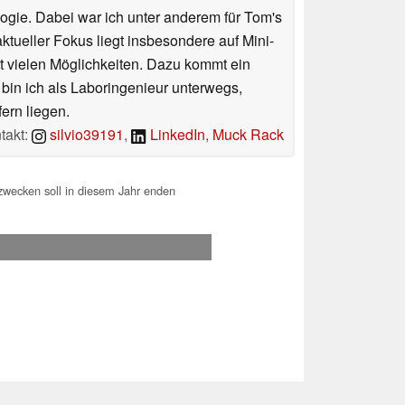
ologie. Dabei war ich unter anderem für Tom's
tueller Fokus liegt insbesondere auf Mini-
 vielen Möglichkeiten. Dazu kommt ein
 bin ich als Laboringenieur unterwegs,
ern liegen.
takt:
silvio39191
,
LinkedIn
,
Muck Rack
wecken soll in diesem Jahr enden
.2026 16:51