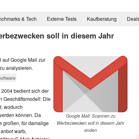
nchmarks & Tech
Externe Tests
Kaufberatung
Deal
rbezwecken soll in diesem Jahr
l auf Google Mail zur
zu analysieren.
Software
 2004 bedient sich der
en Geschäftsmodell: Die
t, wodurch
 werden können. Da
Google Mail: Scannen zu
e großen, für damalige
Werbezwecken soll in diesem Jahr
enden
 anbot warb,