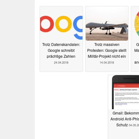
Trotz Datenskandalen:
Trotz massiven
G
Google schreibt
Protesten: Google stellt
Ma
prächtige Zahlen
Militär-Projekt nicht ein
an
24.04.2018
14.04.2018
Gmail: Bekommt
Android Anti-Phi
Schutz
04.05.2