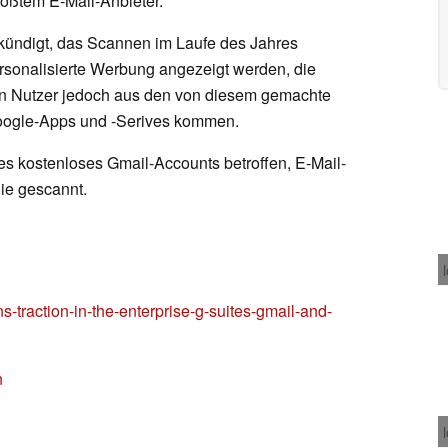
rößtem E-Mail-Anbieter.
kündigt, das Scannen im Laufe des Jahres
ersonalisierte Werbung angezeigt werden, die
en Nutzer jedoch aus den von diesem gemachte
Google-Apps und -Serives kommen.
es kostenloses Gmail-Accounts betroffen, E-Mail-
ie gescannt.
s-traction-in-the-enterprise-g-suites-gmail-and-
n