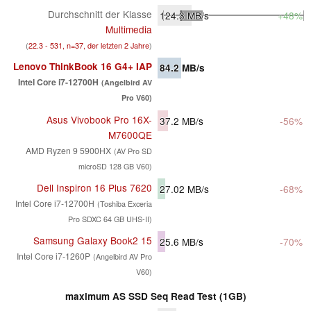
Durchschnitt der Klasse
124.3
MB/s
+48%
Multimedia
(
22.3 - 531, n=37, der letzten 2 Jahre
)
Lenovo ThinkBook 16 G4+ IAP
84.2
MB/s
Intel Core i7-12700H
(Angelbird AV
Pro V60)
Asus Vivobook Pro 16X-
37.2
MB/s
-56%
M7600QE
AMD Ryzen 9 5900HX
(AV Pro SD
microSD 128 GB V60)
Dell Inspiron 16 Plus 7620
27.02
MB/s
-68%
Intel Core i7-12700H
(Toshiba Exceria
Pro SDXC 64 GB UHS-II)
Samsung Galaxy Book2 15
25.6
MB/s
-70%
Intel Core i7-1260P
(Angelbird AV Pro
V60)
maximum AS SSD Seq Read Test (1GB)