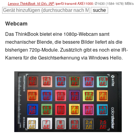
Lenovo ThinkBook 16 G4+ IAP
; iperf3 transmit AXE11000:
Ø1630 (1584-1678) MBit/s
Webcam
Das ThinkBook bietet eine 1080p-Webcam samt
mechanischer Blende, die bessere Bilder liefert als die
bisherigen 720p-Module. Zusätzlich gibt es noch eine IR-
Kamera für die Gesichtserkennung via Windows Hello.
6.6
12.1
15.3
14.7
10.9
10.9
∆E
∆E
∆E
∆E
∆E
∆E
10.6
16.5
13.5
6.4
13.2
7.3
∆E
∆E
∆E
∆E
∆E
∆E
7.4
13.8
16
7.8
9.7
14.1
∆E
∆E
∆E
∆E
∆E
∆E
2.3
7
8
6.3
2.4
7.5
∆E
∆E
∆E
∆E
∆E
∆E