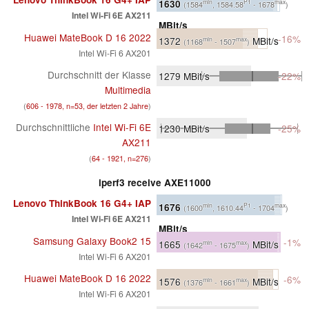
1630
min
P1
max
(1584
, 1584.58
- 1678
)
Intel Wi-Fi 6E AX211
MBit/s
Huawei MateBook D 16 2022
-16%
1372
MBit/s
min
max
(1168
- 1507
)
Intel Wi-Fi 6 AX201
Durchschnitt der Klasse
1279
MBit/s
-22%
Multimedia
(
606 - 1978, n=53, der letzten 2 Jahre
)
Durchschnittliche
Intel Wi-Fi 6E
1230
MBit/s
-25%
AX211
(
64 - 1921, n=276
)
iperf3 receive AXE11000
Lenovo ThinkBook 16 G4+ IAP
1676
min
P1
max
(1600
, 1610.44
- 1704
)
Intel Wi-Fi 6E AX211
MBit/s
Samsung Galaxy Book2 15
-1%
1665
MBit/s
min
max
(1642
- 1675
)
Intel Wi-Fi 6 AX201
Huawei MateBook D 16 2022
-6%
1576
MBit/s
min
max
(1376
- 1661
)
Intel Wi-Fi 6 AX201