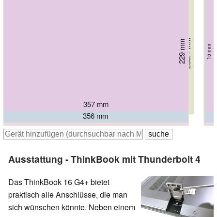
236.1 mm
229 mm
248.7 mm
251.9 mm
18.9 mm
15 mm
251 mm
18.99 mm
258 mm
18.4 mm
16.5 mm
19 mm
357 mm
367.8 mm
356.7 mm
356 mm
356.78 mm
358 mm
Ausstattung - ThinkBook mit Thunderbolt 4
Das ThinkBook 16 G4+ bietet
praktisch alle Anschlüsse, die man
sich wünschen könnte. Neben einem