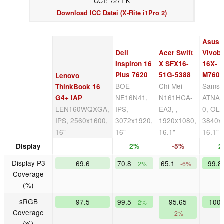
CCT: 7271 K
Download ICC Datei (X-Rite i1Pro 2)
Asus
Dell
Acer Swift
Vivob
Inspiron 16
X SFX16-
16X-
Plus 7620
51G-5388
M760
Lenovo
BOE
Chi Mei
Samsu
ThinkBook 16
NE16N41,
N161HCA-
ATNA6
G4+ IAP
LEN160WQXGA,
IPS,
EA3, ,
0, OL
IPS, 2560x1600,
3072x1920,
1920x1080,
3840x
16"
16"
16.1"
16.1"
Display
2%
-5%
2
Display P3
69.6
70.8
65.1
99.
2%
-6%
Coverage
(%)
sRGB
97.5
99.5
95.65
100
2%
Coverage
-2%
(%)