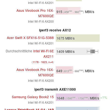
Intel Wi-Fi 6 AX201
Asus Vivobook Pro 16X-
915
MBit/s
min
max
(458
- 960
)
M7600QE
Intel Wi-Fi 6 AX200
iperf3 receive AX12
Acer Swift X SFX16-51G-5388
1675
MBit/s
Intel Wi-Fi 6 AX201
Durchschnittliche
Intel Wi-Fi 6E
1409
MBit/s
AX211
(
1178 - 1623, n=4
)
Asus Vivobook Pro 16X-
649
MBit/s
min
max
(613
- 666
)
M7600QE
Intel Wi-Fi 6 AX200
iperf3 transmit AXE11000
Samsung Galaxy Book2 15
+1%
1648
MBit/s
min
max
(1595
- 1700
)
Intel Wi-Fi 6 AX201
Lenovo ThinkBook 16 G4+ IAP