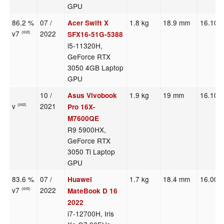
GPU
86.2 %
07 /
1.8 kg
18.9 mm
16.10"
Acer Swift X
v7
2022
(old)
SFX16-51G-5388
i5-11320H,
GeForce RTX
3050 4GB Laptop
GPU
10 /
1.9 kg
19 mm
16.10"
Asus Vivobook
v
2021
(old)
Pro 16X-
M7600QE
R9 5900HX,
GeForce RTX
3050 Ti Laptop
GPU
83.6 %
07 /
1.7 kg
18.4 mm
16.00"
Huawei
v7
2022
(old)
MateBook D 16
2022
i7-12700H, Iris