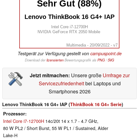
Sehr Gut (88%)
Lenovo ThinkBook 16 G4+ IAP
Intel Core i7-12700H
NVIDIA GeForce RTX 2050 Mobile
Multimedia - 20/09/2022 - v7
Testgerät zur Verfügung gestellt von
campuspoint.de
Download der
lizensierten
Bewertungsgrafik als
PNG
/
SVG
Jetzt mitmachen:
Unsere große
Umfrage zur
Servicezufriedenheit
bei Laptops und
Smartphones 2026
Lenovo ThinkBook 16 G4+ IAP (
ThinkBook 16 G4+ Serie
)
Prozessor
Intel Core i7-12700H
14c/20t 14 x 1.7 - 4.7 GHz,
80 W PL2 / Short Burst, 55 W PL1 / Sustained, Alder
Lake-H