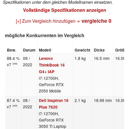
Spezifikationen unter dem gleichen Modellnamen einsetzen.
Vollständige Spezifikationen anzeigen
» vergleiche
0
[+] Zum Vergleich hinzufügen
mögliche Konkurrenten im Vergleich
Bew.
Datum
Modell
Gewicht
Dicke
Größe
88.4 %
09 /
1.8 kg
16.5 mm
16.00"
Lenovo
v7
2022
(old)
ThinkBook 16
G4+ IAP
i7-12700H,
GeForce RTX
2050 Mobile
87.4 %
08 /
2.1 kg
18.99 mm
16.00"
Dell Inspiron 16
v7
2022
(old)
Plus 7620
i7-12700H,
GeForce RTX
3050 Ti Laptop