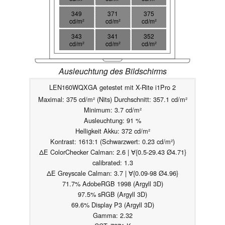
349
371
375
cd/m²
cd/m²
cd/m²
343
341
352
cd/m²
cd/m²
cd/m²
Ausleuchtung des Bildschirms
LEN160WQXGA getestet mit X-Rite i1Pro 2
Maximal: 375 cd/m² (Nits) Durchschnitt: 357.1 cd/m²
Minimum: 3.7 cd/m²
Ausleuchtung: 91 %
Helligkeit Akku: 372 cd/m²
Kontrast: 1613:1 (Schwarzwert: 0.23 cd/m²)
ΔE ColorChecker Calman: 2.6 | ∀{0.5-29.43 Ø4.71}
calibrated: 1.3
ΔE Greyscale Calman: 3.7 | ∀{0.09-98 Ø4.96}
71.7% AdobeRGB 1998 (Argyll 3D)
97.5% sRGB (Argyll 3D)
69.6% Display P3 (Argyll 3D)
Gamma: 2.32