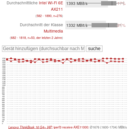
Durchschnittliche
Intel Wi-Fi 6E
1393
MBit/s
-17%
AX211
(
582 - 1890, n=276
)
Durchschnitt der Klasse
1332
MBit/s
-21%
Multimedia
(
682 - 1818, n=53, der letzten 2 Jahre
)
1700
1650
1600
1550
1500
1450
1400
1350
1300
1250
1200
1150
1100
1050
1000
950
900
850
800
750
700
650
600
550
500
450
400
350
300
250
200
150
100
50
0
Lenovo ThinkBook 16 G4+ IAP
; iperf3 receive AXE11000:
Ø1676 (1600-1704) MBit/s