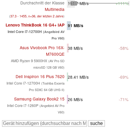
Durchschnitt der Klasse
191.7
MB/s
+111%
Multimedia
(
37.3 - 1455, n=36, der letzten 2 Jahre
)
Lenovo ThinkBook 16 G4+ IAP
91
MB/s
Intel Core i7-12700H
(Angelbird AV
Pro V60)
Asus Vivobook Pro 16X-
38
MB/s
-58%
M7600QE
AMD Ryzen 9 5900HX
(AV Pro SD
microSD 128 GB V60)
Dell Inspiron 16 Plus 7620
28.41
MB/s
-69%
Intel Core i7-12700H
(Toshiba Exceria
Pro SDXC 64 GB UHS-II)
Samsung Galaxy Book2 15
26
MB/s
-71%
Intel Core i7-1260P
(Angelbird AV Pro
V60)