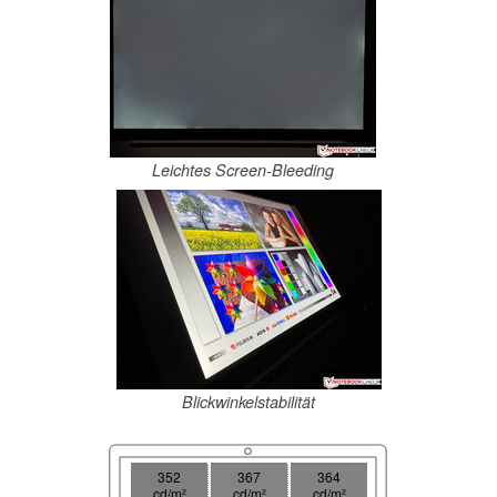
Leichtes Screen-Bleeding
Blickwinkelstabilität
352
367
364
cd/m²
cd/m²
cd/m²