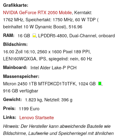
Grafikkarte
NVIDIA GeForce RTX 2050 Mobile
, Kerntakt:
1762 MHz, Speichertakt: 1750 MHz, 60 W TDP (
beinhaltet 10 W Dynamic Boost), 516.96
RAM
16 GB
, LPDDR5-4800, Dual-Channel, onboard
Bildschirm
16.00 Zoll 16:10, 2560 x 1600 Pixel 189 PPI,
LEN160WQXGA, IPS, spiegelnd: nein, 60 Hz
Mainboard
Intel Alder Lake-P PCH
Massenspeicher
Micron 2450 1TB MTFDKCD1T0TFK, 1024 GB
,
916 GB verfügbar
Gewicht
1.823 kg, Netzteil: 396 g
Preis
1199 Euro
Links
Lenovo Startseite
Hinweis: Der Hersteller kann abweichende Bauteile wie
Bildschirme, Laufwerke und Speicherriegel mit ähnlichen