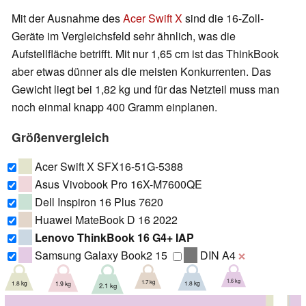
Mit der Ausnahme des
Acer Swift X
sind die 16-Zoll-
Geräte im Vergleichsfeld sehr ähnlich, was die
Aufstellfläche betrifft. Mit nur 1,65 cm ist das ThinkBook
aber etwas dünner als die meisten Konkurrenten. Das
Gewicht liegt bei 1,82 kg und für das Netzteil muss man
noch einmal knapp 400 Gramm einplanen.
Größenvergleich
Acer Swift X SFX16-51G-5388
Asus Vivobook Pro 16X-M7600QE
Dell Inspiron 16 Plus 7620
Huawei MateBook D 16 2022
Lenovo ThinkBook 16 G4+ IAP
Samsung Galaxy Book2 15
DIN A4
❌
1.6 kg
1.7 kg
1.8 kg
1.8 kg
1.9 kg
2.1 kg