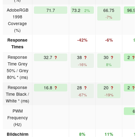
AdobeRGB
71.7
73.2
66.75
96.
2%
1998
-7%
Coverage
(%)
Response
-42%
-6%
9
Times
Response
32.7
38
30
2
?
?
?
?
Time Grey
-16%
8%
50% / Grey
80% * (ms)
Response
16.8
28
20
2
?
?
?
?
Time Black /
-67%
-19%
White * (ms)
PWM
6
Frequency
(Hz)
Bildschirm
8%
11%
1