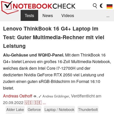
Tests
News
Videos
...
Benchmarks & Tech
Externe Tests
Lenovo ThinkBook 16 G4+ Laptop im
Test: Guter Multimedia-Rechner mit viel
Kaufberatung
Deals
Suche
Jobs
Leistung
Forum
Alu-Gehäuse und WQHD-Panel.
Mit dem ThinkBook 16
G4+ bietet Lenovo ein großes 16-Zoll Multimedia-Notebook,
welches dank dem Intel Core i7-12700H und der
dedizierten Nvidia GeForce RTX 2050 viel Leistung und
zudem einen guten sRGB-Bildschirm im Format 16:10
bietet.
Andreas Osthoff
,
Veröffentlicht am
👁
,
✓
Andrea Grüblinger
20.09.2022
🇺🇸
🇸🇪
...
Alder Lake
Geforce
Laptop / Notebook
Thunderbolt