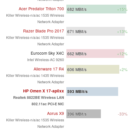
Acer Predator Triton 700
682
MBit/s
+15%
Killer Wireless-n/a/ac 1535 Wireless
Network Adapter
Razer Blade Pro 2017
671
MBit/s
+13%
Killer Wireless-n/a/ac 1535 Wireless
Network Adapter
Eurocom Sky X4C
662
MBit/s
+12%
Intel Wireless-AC 9260
Alienware 17 R4
606
MBit/s
+2%
Killer Wireless-n/a/ac 1435 Wireless
Network Adapter
HP Omen X 17-ap0xx
593
MBit/s
Realtek 8822BE Wireless LAN
802.11ac PCI-E NIC
Aorus X9
396
MBit/s
-33%
Killer Wireless-n/a/ac 1535 Wireless
Network Adapter