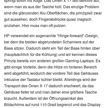
springt sofort ins Auge. Das Omen X 17 fällt definitiv auf,
wenn man es aus der Tasche holt. Das einzige Problem
sind die glänzenden Alu-Oberflächen, die prinzipiell zwar
gut aussehen, doch Fingerabdrücke quasi magisch
anziehen. Hier muss man oft putzen.
HP verwendet ein sogenannte "Hinge-forward"-Design,
bei dem die beiden abgerundeten Scharniere auf der
Base sitzen. Dadurch steht ein Teil der Base hinten über
(hauptsächlich für die Kühlung) und wir kennen dieses
Prinzip bereits von anderen großen Gaming-Laptops. Es
gibt einige Vorteile, denn die Hitze im hinteren Bereich
wird abgeführt, wodurch der vordere Teil des Gehäuses
inklusive der Tastatur kühler bleibt. Allerdings wird der
Transport des Omen X 17 dadurch erschwert, da das
Gehäuse tiefer ist und man daher eine größere Tasche
braucht. Außerdem ist der Öffnungswinkel des
Bildschirms auf rund 110 Grad begrenzt und das Display