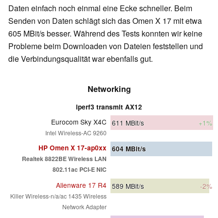
Daten einfach noch einmal eine Ecke schneller. Beim
Senden von Daten schlägt sich das Omen X 17 mit etwa
605 MBit/s besser. Während des Tests konnten wir keine
Probleme beim Downloaden von Dateien feststellen und
die Verbindungsqualität war ebenfalls gut.
Networking
iperf3 transmit AX12
Eurocom Sky X4C
611
MBit/s
+1%
Intel Wireless-AC 9260
HP Omen X 17-ap0xx
604
MBit/s
Realtek 8822BE Wireless LAN
802.11ac PCI-E NIC
Alienware 17 R4
589
MBit/s
-2%
Killer Wireless-n/a/ac 1435 Wireless
Network Adapter