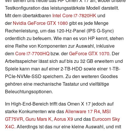
Wir sehen uns heute das HP Omen X 17 an, wobei unsere
Testkonfiguration das leistungsstärkste Modell darstellt.
Mit dem übertaktbaren
Intel Core i7-7820HK
und
der
Nvidia GeForce GTX 1080
gibt es jede Menge
Rechenleistung, um das 120-Hz-Panel (IPS G-Sync)
ordentlich zu befeuern. Wie man es von HP kennt, stehen
eine Reihe von Komponenten zur Auswahl, inklusive
dem
Core i7-7700HQ
bzw. der
GeForce GTX 1070
. Der
Arbeitsspeicher lässt sich auf bis zu 32 GB erweitern und
Spiele kann man auf einer 2-TB-HDD sowie einer 1-TB-
PCIe-NVMe-SSD speichern. Zu den weiteren Goodies
gehören eine mechanische Tastatur und vielfältige
Beleuchtungsoptionen.
Im High-End-Bereich trifft das Omen X 17 jedoch auf
starke Konkurrenten wie das
Alienware 17 R4
,
MSI
GT75VR
,
Guru Mars K
,
Aorus X9
und das
Eurocom Sky
X4C
. Allerdings ist das nur eine kleine Auswahl, und mit