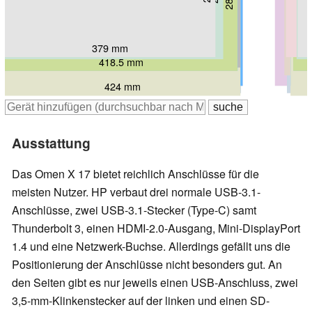
327 mm
332 mm
36.3 mm
29.9 mm
379 mm
386 mm
393 mm
424 mm
418.5 mm
419 mm
418 mm
428 mm
428 mm
425 mm
424 mm
Ausstattung
Das Omen X 17 bietet reichlich Anschlüsse für die
meisten Nutzer. HP verbaut drei normale USB-3.1-
Anschlüsse, zwei USB-3.1-Stecker (Type-C) samt
Thunderbolt 3, einen HDMI-2.0-Ausgang, Mini-DisplayPort
1.4 und eine Netzwerk-Buchse. Allerdings gefällt uns die
Positionierung der Anschlüsse nicht besonders gut. An
den Seiten gibt es nur jeweils einen USB-Anschluss, zwei
3,5-mm-Klinkenstecker auf der linken und einen SD-