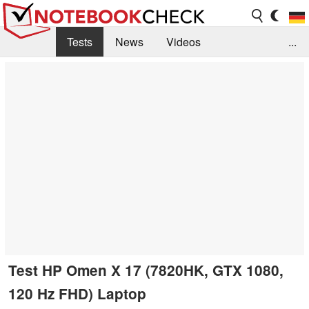
Tests
News
Videos
...
Benchmarks & Tech
Externe Tests
Kaufberatung
Deals
Suche
Jobs
Forum
Test HP Omen X 17 (7820HK, GTX 1080,
120 Hz FHD) Laptop