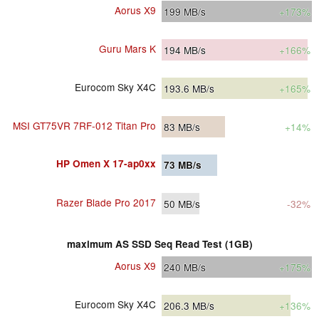
Aorus X9
199
MB/s
+173%
Guru Mars K
194
MB/s
+166%
Eurocom Sky X4C
193.6
MB/s
+165%
MSI GT75VR 7RF-012 Titan Pro
83
MB/s
+14%
HP Omen X 17-ap0xx
73
MB/s
Razer Blade Pro 2017
50
MB/s
-32%
maximum AS SSD Seq Read Test (1GB)
Aorus X9
240
MB/s
+175%
Eurocom Sky X4C
206.3
MB/s
+136%