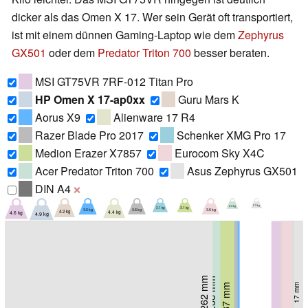
dicker als das Omen X 17. Wer sein Gerät oft transportiert,
ist mit einem dünnen Gaming-Laptop wie dem
Zephyrus
GX501
oder dem
Predator Triton 700
besser beraten.
MSI GT75VR 7RF-012 Titan Pro
HP Omen X 17-ap0xx
Guru Mars K
Aorus X9
Alienware 17 R4
Razer Blade Pro 2017
Schenker XMG Pro 17
Medion Erazer X7857
Eurocom Sky X4C
Acer Predator Triton 700
Asus Zephyrus GX501
DIN A4
❌
2.3 kg
2.4 kg
3.1 kg
3.1 kg
3.6 kg
3.6 kg
3.6 kg
4.2 kg
4.6 kg
4.4 kg
4.9 kg
262 mm
262 mm
266 mm
281 mm
18.9 mm
287 mm
287 mm
38 mm
17 mm
295 mm
22.5 mm
25 mm
25 mm
314 mm
314 mm
41 mm
58 mm
30 mm