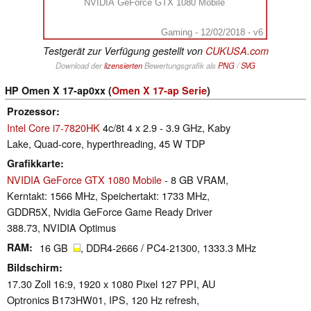
NVIDIA GeForce GTX 1080 Mobile
Gaming - 12/02/2018 - v6
Testgerät zur Verfügung gestellt von
CUKUSA.com
Download der
lizensierten
Bewertungsgrafik als
PNG
/
SVG
HP Omen X 17-ap0xx (
Omen X 17-ap Serie
)
Prozessor
Intel Core i7-7820HK
4c/8t 4 x 2.9 - 3.9 GHz, Kaby
Lake, Quad-core, hyperthreading, 45 W TDP
Grafikkarte
NVIDIA GeForce GTX 1080 Mobile
- 8 GB VRAM,
Kerntakt: 1566 MHz, Speichertakt: 1733 MHz,
GDDR5X, Nvidia GeForce Game Ready Driver
388.73, NVIDIA Optimus
RAM
16 GB
, DDR4-2666 / PC4-21300, 1333.3 MHz
Bildschirm
17.30 Zoll 16:9, 1920 x 1080 Pixel 127 PPI, AU
Optronics B173HW01, IPS, 120 Hz refresh,