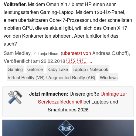
Volltreffer.
Mit dem Omen X 17 bietet HP einen sehr
leistungsstarken Gaming-Laptop. Mit dem 120-Hz-Panel,
einem übertaktbaren Core-i7-Prozessor und der schnellsten
mobilen GPU, die es aktuell gibt, will sich das Omen X 17
von den Konkurrenten abheben. Aber funktioniert das
auch?
Sam Medley
(
übersetzt von
Andreas Osthoff),
,
✓
Tanja Hinum
Veröffentlicht am
22.02.2018
🇺🇸
🇳🇱
...
Gaming
Geforce
Kaby Lake
Laptop / Notebook
Virtual Reality (VR) / Augmented Reality (AR)
Windows
Jetzt mitmachen:
Unsere große
Umfrage zur
Servicezufriedenheit
bei Laptops und
Smartphones 2026