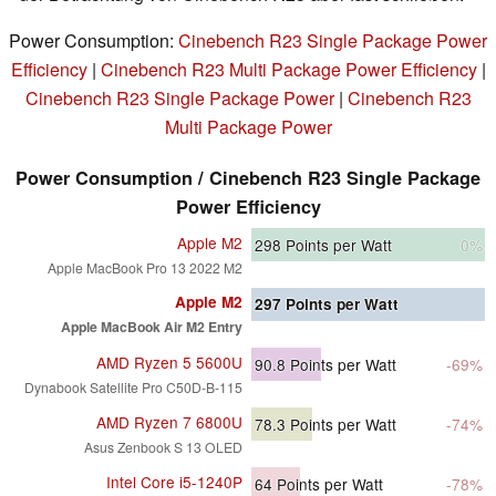
Power Consumption:
Cinebench R23 Single Package Power
Efficiency
|
Cinebench R23 Multi Package Power Efficiency
|
Cinebench R23 Single Package Power
|
Cinebench R23
Multi Package Power
Power Consumption / Cinebench R23 Single Package
Power Efficiency
Apple M2
298
Points per Watt
0%
Apple MacBook Pro 13 2022 M2
Apple M2
297
Points per Watt
Apple MacBook Air M2 Entry
AMD Ryzen 5 5600U
90.8
Points per Watt
-69%
Dynabook Satellite Pro C50D-B-115
AMD Ryzen 7 6800U
78.3
Points per Watt
-74%
Asus Zenbook S 13 OLED
Intel Core i5-1240P
64
Points per Watt
-78%