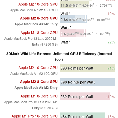
Apple M2 10-Core GPU
11.5
min
P1
max
(5.562
, 6.06464
- 12.726
)
Apple MacBook Air M2 10C GPU
Watt *
-19%
Apple M2 8-Core GPU
9.64
min
P1
max
(5.938
, 6.3102
- 10.496
)
Apple MacBook Air M2 Entry
Watt *
Apple M1 8-Core GPU
9.4
min
P1
max
(6.488
, 6.79985
- 10.071
)
Apple MacBook Pro 13 Late 2020 M1
Watt *
+2%
Entry (8 / 256 GB)
3DMark Wild Life Extreme Unlimited GPU Efficiency (internal
tool)
Apple M2 10-Core GPU
593
Points per Watt
+1%
Apple MacBook Air M2 10C GPU
Apple M2 8-Core GPU
590
Points per Watt
Apple MacBook Air M2 Entry
Apple M1 8-Core GPU
532
Points per Watt
-10%
Apple MacBook Pro 13 Late 2020 M1
Entry (8 / 256 GB)
Apple M1 Pro 16-Core GPU
484
Points per Watt
-18%