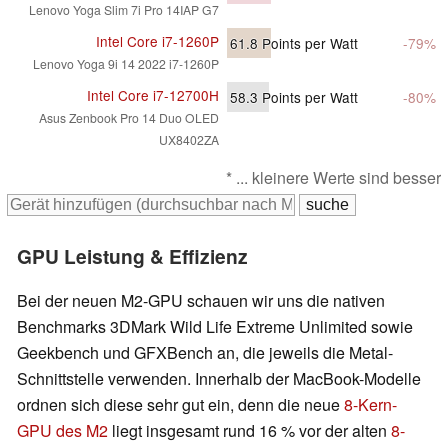
Lenovo Yoga Slim 7i Pro 14IAP G7
Intel Core i7-1260P
61.8
Points per Watt
-79%
Lenovo Yoga 9i 14 2022 i7-1260P
Intel Core i7-12700H
58.3
Points per Watt
-80%
Asus Zenbook Pro 14 Duo OLED
UX8402ZA
* ... kleinere Werte sind besser
GPU Leistung & Effizienz
Bei der neuen M2-GPU schauen wir uns die nativen
Benchmarks 3DMark Wild Life Extreme Unlimited sowie
Geekbench und GFXBench an, die jeweils die Metal-
Schnittstelle verwenden. Innerhalb der MacBook-Modelle
ordnen sich diese sehr gut ein, denn die neue
8-Kern-
GPU des M2
liegt insgesamt rund 16 % vor der alten
8-