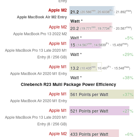
Entry
Apple M2
21.2
min
P1
max
(20.586
, 20.6038
- 21.892
)
Apple MacBook Air M2 Entry
Watt *
Apple M2
20.2
min
P1
max
(19.771
, 19.7734
- 20.587
)
Apple MacBook Pro 13 2022 M2
Watt *
+5%
Apple M1
15
min
P1
max
(14.567
, 14.5839
- 15.459
)
Apple MacBook Pro 13 Late 2020 M1
Watt *
+29%
Entry (8 / 256 GB)
Apple M1
13.2
min
P1
max
(10.435
, 10.497
- 15.548
)
Apple MacBook Air 2020 M1 Entry
Watt *
+38%
Cinebench R23 Multi Package Power Efficiency
Apple M1
561
Points per Watt
+37%
Apple MacBook Air 2020 M1 Entry
Apple M1
521
Points per Watt
+27%
Apple MacBook Pro 13 Late 2020 M1
Entry (8 / 256 GB)
Apple M2
433
Points per Watt
+6%