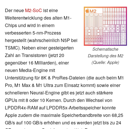
Der neue
M2-SoC
ist eine
Weiterentwicklung des alten M1-
Chips und wird in einem
verbesserten 5-nm-Prozess
hergestellt (wahrscheinlich N5P bei
TSMC). Neben einer gesteigerten
Schematische
Zahl an Transistoren (jetzt 20
Darstellung des M2
gegenüber 16 Milliarden), einer
(Quelle: Apple)
neuen Media-Engine mit
Unterstützung für 8K & ProRes-Dateien (die auch beim M1
Pro, M1 Max & M1 Ultra zum Einsatz kommt) sowie einer
schnelleren Neural-Engine gibt es jetzt auch stärkere
GPUs mit 8 oder 10 Kernen. Durch den Wechsel von
LPDDR4x-RAM auf LPDDR5x-Arbeitsspeicher konnte
Apple zudem die maximale Speicherbandbreite von 68,25
GB/s auf 100 GB/s erhöhen und es werden jetzt bis zu 24