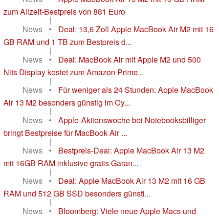
zum Allzeit-Bestpreis von 881 Euro
|
News
•
Deal: 13,6 Zoll Apple MacBook Air M2 mit 16
GB RAM und 1 TB zum Bestpreis d...
|
News
•
Deal: MacBook Air mit Apple M2 und 500
Nits Display kostet zum Amazon Prime...
|
News
•
Für weniger als 24 Stunden: Apple MacBook
Air 13 M2 besonders günstig im Cy...
|
News
•
Apple-Aktionswoche bei Notebooksbilliger
bringt Bestpreise für MacBook Air ...
|
News
•
Bestpreis-Deal: Apple MacBook Air 13 M2
mit 16GB RAM inklusive gratis Garan...
|
News
•
Deal: Apple MacBook Air 13 M2 mit 16 GB
RAM und 512 GB SSD besonders günsti...
|
News
•
Bloomberg: Viele neue Apple Macs und