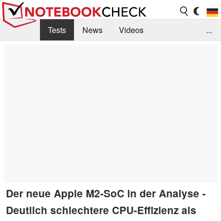
Tests
News
Videos
...
Benchmarks & Tech
Externe Tests
Kaufberatung
Deals
Suche
Jobs
Forum
Der neue Apple M2-SoC in der Analyse -
Deutlich schlechtere CPU-Effizienz als