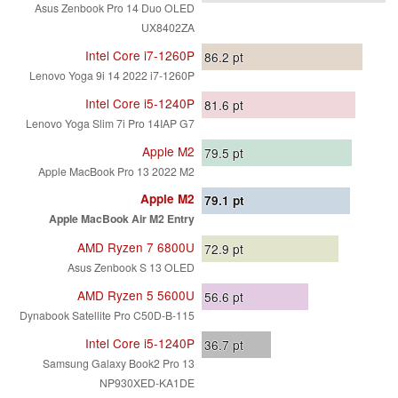
Asus Zenbook Pro 14 Duo OLED
UX8402ZA
Intel Core i7-1260P
86.2
pt
Lenovo Yoga 9i 14 2022 i7-1260P
Intel Core i5-1240P
81.6
pt
Lenovo Yoga Slim 7i Pro 14IAP G7
Apple M2
79.5
pt
Apple MacBook Pro 13 2022 M2
Apple M2
79.1
pt
Apple MacBook Air M2 Entry
AMD Ryzen 7 6800U
72.9
pt
Asus Zenbook S 13 OLED
AMD Ryzen 5 5600U
56.6
pt
Dynabook Satellite Pro C50D-B-115
Intel Core i5-1240P
36.7
pt
Samsung Galaxy Book2 Pro 13
NP930XED-KA1DE