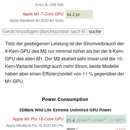
Entry (8 / 256 GB)
Apple M1 7-Core GPU
44.2
pt
Apple MacBook Air 2020 M1 Entry
Trotz der gestiegenen Leistung ist der Stromverbrauch der
8-Kern-GPU des M2 nur minimal höher als bei der 8-Kern-
GPU des alten M1. Der M2 skaliert sehr linear und die 10-
Kern-Variante benötigt auch mehr Strom, beide Modelle
haben aber einen Effizienzvorteil von 11 % gegenüber der
M1-GPU.
Power Consumption
3DMark Wild Life Extreme Unlimited GPU Power
Apple M1 Pro 16-Core GPU
21.4
min
P1
max
(20.994
, 20.9987
- 21.789
)
Apple MacBook Pro 16 2021 M1 Pro
Watt *
-122%