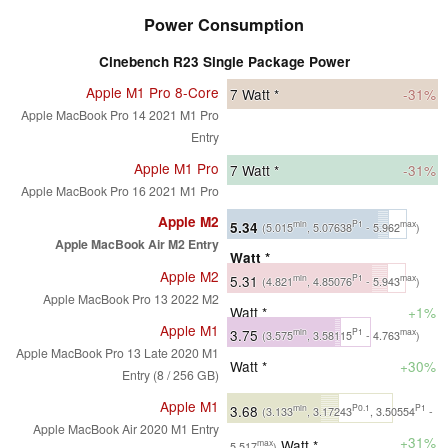
Power Consumption
Cinebench R23 Single Package Power
Apple M1 Pro 8-Core
7
Watt *
-31%
Apple MacBook Pro 14 2021 M1 Pro
Entry
Apple M1 Pro
7
Watt *
-31%
Apple MacBook Pro 16 2021 M1 Pro
Apple M2
5.34
min
P1
max
(5.015
, 5.07638
- 5.962
)
Apple MacBook Air M2 Entry
Watt *
Apple M2
5.31
min
P1
max
(4.821
, 4.85076
- 5.943
)
Apple MacBook Pro 13 2022 M2
Watt *
+1%
Apple M1
3.75
min
P1
max
(3.575
, 3.58115
- 4.763
)
Apple MacBook Pro 13 Late 2020 M1
Watt *
+30%
Entry (8 / 256 GB)
Apple M1
3.68
min
P0.1
P1
(3.133
, 3.17243
, 3.50554
-
Apple MacBook Air 2020 M1 Entry
+31%
Watt *
max
5.517
)