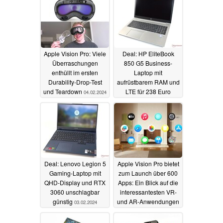
Apple Vision Pro: Viele
Deal: HP EliteBook
Überraschungen
850 G5 Business-
enthüllt im ersten
Laptop mit
Durability-Drop-Test
aufrüstbarem RAM und
und Teardown
LTE für 238 Euro
04.02.2024
refurbished
04.02.2024
Deal: Lenovo Legion 5
Apple Vision Pro bietet
Gaming-Laptop mit
zum Launch über 600
QHD-Display und RTX
Apps: Ein Blick auf die
3060 unschlagbar
interessantesten VR-
günstig
und AR-Anwendungen
03.02.2024
01.02.2024