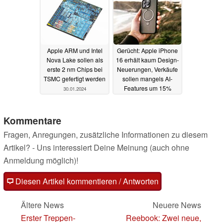
Apple ARM und Intel
Gerücht: Apple iPhone
Nova Lake sollen als
16 erhält kaum Design-
erste 2 nm Chips bei
Neuerungen, Verkäufe
TSMC gefertigt werden
sollen mangels AI-
Features um 15%
30.01.2024
einbrechen
30.01.2024
Kommentare
Fragen, Anregungen, zusätzliche Informationen zu diesem
Artikel? - Uns interessiert Deine Meinung (auch ohne
Anmeldung möglich)!
Diesen Artikel kommentieren / Antworten
Ältere News
Neuere News
Erster Treppen-
Reebook: Zwei neue,