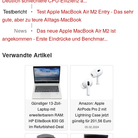
Deutlich schlechtere CPU-Effizienz a...
|
Testbericht
•
Test Apple MacBook Air M2 Entry - Das sehr
gute, aber zu teure Alltags-MacBook
|
News
•
Das neue Apple MacBook Air M2 ist
angekommen - Erste Eindrücke und Benchmar...
Verwandte Artikel
Günstiger 13-Zoll-
Amazon: Apple
Laptop mit
AirPods Pro 2 mit
erweiterbarem RAM:
Lightning Case jetzt
HP EliteBook 830 G5
günstig für 201,56 Euro
im Refurbished-Deal
05.02.2024
06.02.2024