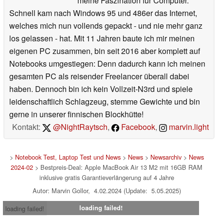
meine Faszination für Computer.
Schnell kam nach Windows 95 und 486er das Internet,
welches mich nun vollends gepackt - und nie mehr ganz
los gelassen - hat. Mit 11 Jahren baute ich mir meinen
eigenen PC zusammen, bin seit 2016 aber komplett auf
Notebooks umgestiegen: Denn dadurch kann ich meinen
gesamten PC als reisender Freelancer überall dabei
haben. Dennoch bin ich kein Vollzeit-N3rd und spiele
leidenschaftlich Schlagzeug, stemme Gewichte und bin
gerne in unserer finnischen Blockhütte!
Kontakt:
@NightRaytsch
,
Facebook
,
marvin.light
>
Notebook Test, Laptop Test und News
>
News
>
Newsarchiv
>
News
2024-02
> Bestpreis-Deal: Apple MacBook Air 13 M2 mit 16GB RAM
inklusive gratis Garantieverlängerung auf 4 Jahre
Autor: Marvin Gollor, 4.02.2024 (Update: 5.05.2025)
loading failed!
loading failed!