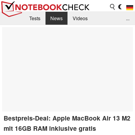
Tests
News
Videos
...
Benchmarks & Tech
Externe Tests
Kaufberatung
Deals
Suche
Jobs
Forum
Bestpreis-Deal: Apple MacBook Air 13 M2
mit 16GB RAM inklusive gratis