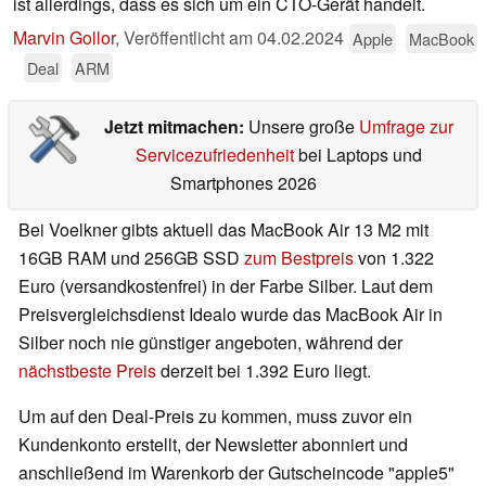
ist allerdings, dass es sich um ein CTO-Gerät handelt.
Marvin Gollor
,
Veröffentlicht am
04.02.2024
Apple
MacBook
Deal
ARM
Jetzt mitmachen:
Unsere große
Umfrage zur
Servicezufriedenheit
bei Laptops und
Smartphones 2026
Bei Voelkner gibts aktuell das MacBook Air 13 M2 mit
16GB RAM und 256GB SSD
zum Bestpreis
von 1.322
Euro (versandkostenfrei) in der Farbe Silber. Laut dem
Preisvergleichsdienst Idealo wurde das MacBook Air in
Silber noch nie günstiger angeboten, während der
nächstbeste Preis
derzeit bei 1.392 Euro liegt.
Um auf den Deal-Preis zu kommen, muss zuvor ein
Kundenkonto erstellt, der Newsletter abonniert und
anschließend im Warenkorb der Gutscheincode "apple5"