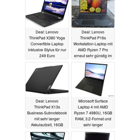
Deal: Lenovo
Deal: Lenovo
ThinkPad X380 Yoga
ThinkPad P16s
Convertible-Laptop
Workstation-Laptop mit
inklusive Stylus für nur
AMD Ryzen 7 Pro
249 Euro
erneut sehr günstig im
generalüberholt
Angebot
07.02.2024
07.02.2024
Deal: Lenovo
Microsoft Surface
ThinkPad X13s
Laptop 4 mit AMD
Business-Subnotebook
Ryzen 7 4980U, 16GB
mit sehr langer
RAM, 3:2-Format und
Akkulaufzeit, 16GB
sehr langer
RAM und LTE zum
Akkulaufzeit zum Deal-
halben Preis
Preis
06.02.2024
04.02.2024