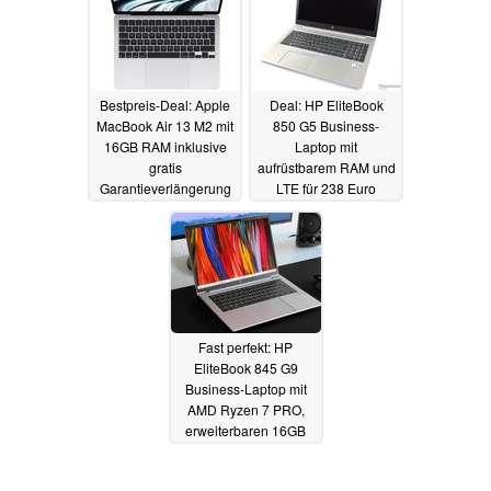
Bestpreis-Deal: Apple
Deal: HP EliteBook
MacBook Air 13 M2 mit
850 G5 Business-
16GB RAM inklusive
Laptop mit
gratis
aufrüstbarem RAM und
Garantieverlängerung
LTE für 238 Euro
auf 4 Jahre
refurbished
04.02.2024
04.02.2024
Fast perfekt: HP
EliteBook 845 G9
Business-Laptop mit
AMD Ryzen 7 PRO,
erweiterbaren 16GB
RAM und LTE zum
Bestpreis
30.01.2024