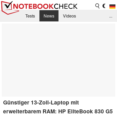
Tests
News
Videos
...
Benchmarks & Tech
Externe Tests
Kaufberatung
Deals
Suche
Jobs
Forum
Günstiger 13-Zoll-Laptop mit
erweiterbarem RAM: HP EliteBook 830 G5