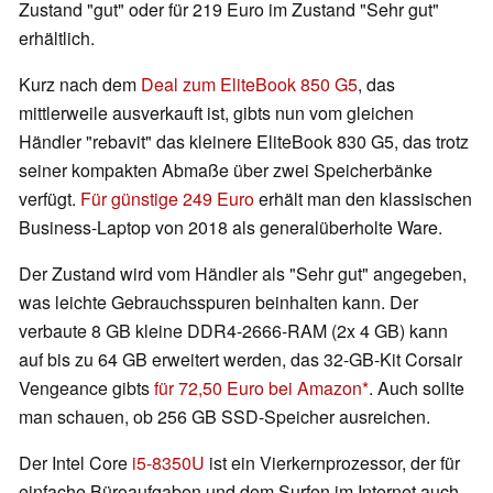
Zustand "gut" oder für 219 Euro im Zustand "Sehr gut"
erhältlich.
Kurz nach dem
Deal zum EliteBook 850 G5
, das
mittlerweile ausverkauft ist, gibts nun vom gleichen
Händler "rebavit" das kleinere EliteBook 830 G5, das trotz
seiner kompakten Abmaße über zwei Speicherbänke
verfügt.
Für günstige 249 Euro
erhält man den klassischen
Business-Laptop von 2018 als generalüberholte Ware.
Der Zustand wird vom Händler als "Sehr gut" angegeben,
was leichte Gebrauchsspuren beinhalten kann. Der
verbaute 8 GB kleine DDR4-2666-RAM (2x 4 GB) kann
auf bis zu 64 GB erweitert werden, das 32-GB-Kit Corsair
Vengeance gibts
für 72,50 Euro bei Amazon
. Auch sollte
man schauen, ob 256 GB SSD-Speicher ausreichen.
Der Intel Core
i5-8350U
ist ein Vierkernprozessor, der für
einfache Büroaufgaben und dem Surfen im Internet auch