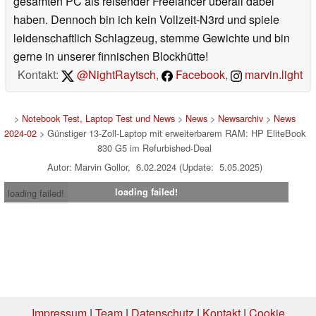
gesamten PC als reisender Freelancer überall dabei
haben. Dennoch bin ich kein Vollzeit-N3rd und spiele
leidenschaftlich Schlagzeug, stemme Gewichte und bin
gerne in unserer finnischen Blockhütte!
Kontakt:
@NightRaytsch
,
Facebook
,
marvin.light
>
Notebook Test, Laptop Test und News
>
News
>
Newsarchiv
>
News
2024-02
> Günstiger 13-Zoll-Laptop mit erweiterbarem RAM: HP EliteBook
830 G5 im Refurbished-Deal
Autor: Marvin Gollor, 6.02.2024 (Update: 5.05.2025)
loading failed!
loading failed!
Impressum
|
Team
|
Datenschutz
|
Kontakt
|
Cookie