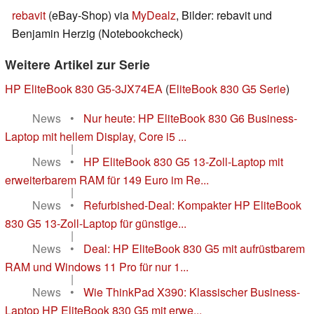
rebavit
(eBay-Shop) via
MyDealz
, Bilder: rebavit und
Benjamin Herzig (Notebookcheck)
Weitere Artikel zur Serie
HP EliteBook 830 G5-3JX74EA
(
EliteBook 830 G5 Serie
)
News
•
Nur heute: HP EliteBook 830 G6 Business-
Laptop mit hellem Display, Core i5 ...
|
News
•
HP EliteBook 830 G5 13-Zoll-Laptop mit
erweiterbarem RAM für 149 Euro im Re...
|
News
•
Refurbished-Deal: Kompakter HP EliteBook
830 G5 13-Zoll-Laptop für günstige...
|
News
•
Deal: HP EliteBook 830 G5 mit aufrüstbarem
RAM und Windows 11 Pro für nur 1...
|
News
•
Wie ThinkPad X390: Klassischer Business-
Laptop HP EliteBook 830 G5 mit erwe...