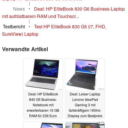
|
News
•
Deal: HP EliteBook 830 G6 Business-Laptop
mit aufrüstbarem RAM und Touchscr...
|
Testbericht
•
Test HP EliteBook 830 G5 (i7, FHD,
SureView) Laptop
Verwandte Artikel
Deal: HP EliteBook
Deal: Leiser Laptop
840 G5 Business-
Lenovo IdeaPad
Notebook mit
Gaming 3 mit
erweiterbaren 16 GB
farbkräftigem 165Hz-
RAM für 239 Euro
Display zum Bestpreis
refurbished
von nur 649 Euro
10.02.2024
07.02.2024