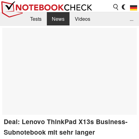
Tests
News
Videos
...
Benchmarks & Tech
Externe Tests
Kaufberatung
Deals
Suche
Jobs
Forum
Deal: Lenovo ThinkPad X13s Business-
Subnotebook mit sehr langer