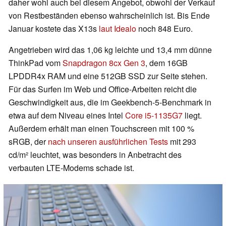
daher wohl auch bei diesem Angebot, obwohl der Verkauf
von Restbeständen ebenso wahrscheinlich ist. Bis Ende
Januar kostete das X13s
laut Idealo
noch 848 Euro.
Angetrieben wird das 1,06 kg leichte und 13,4 mm dünne
ThinkPad vom
Snapdragon 8cx Gen 3
, dem 16GB
LPDDR4x RAM und eine 512GB SSD zur Seite stehen.
Für das Surfen im Web und Office-Arbeiten reicht die
Geschwindigkeit aus, die im Geekbench-5-Benchmark in
etwa auf dem Niveau eines Intel
Core i5-1135G7
liegt.
Außerdem erhält man einen Touchscreen mit 100 %
sRGB, der
nach unseren ausführlichen Tests
mit 293
cd/m² leuchtet, was besonders in Anbetracht des
verbauten LTE-Modems schade ist.