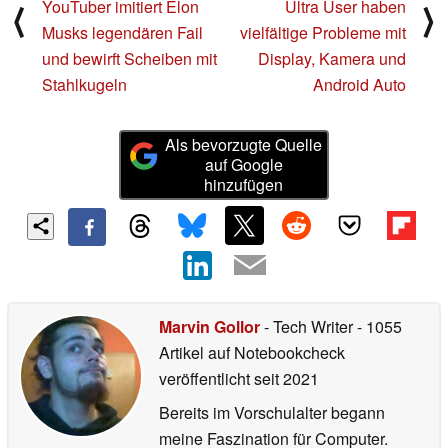
YouTuber imitiert Elon
Ultra User haben
⟨
⟩
Musks legendären Fail
vielfältige Probleme mit
und bewirft Scheiben mit
Display, Kamera und
Stahlkugeln
Android Auto
Als bevorzugte Quelle
auf Google
hinzufügen
Marvin Gollor
- Tech Writer
- 1055
Artikel auf Notebookcheck
veröffentlicht
seit 2021
Bereits im Vorschulalter begann
meine Faszination für Computer.