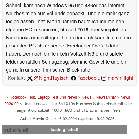
Schnell kam nach Windows 95 und 486er das Internet,
welches mich nun vollends gepackt - und nie mehr ganz
los gelassen - hat. Mit 11 Jahren baute ich mir meinen
eigenen PC zusammen, bin seit 2016 aber komplett auf
Notebooks umgestiegen: Denn dadurch kann ich meinen
gesamten PC als reisender Freelancer überall dabei
haben. Dennoch bin ich kein Vollzeit-N3rd und spiele
leidenschaftlich Schlagzeug, stemme Gewichte und bin
gerne in unserer finnischen Blockhütte!
Kontakt:
@NightRaytsch
,
Facebook
,
marvin.light
>
Notebook Test, Laptop Test und News
>
News
>
Newsarchiv
>
News
2024-02
> Deal: Lenovo ThinkPad X13s Business-Subnotebook mit sehr
langer Akkulaufzeit, 16GB RAM und LTE zum halben Preis
Autor: Marvin Gollor, 6.02.2024 (Update: 18.02.2026)
loading failed!
loading failed!