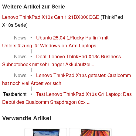
Weitere Artikel zur Serie
Lenovo ThinkPad X13s Gen 1 21BX000QGE
(ThinkPad
X13s Serie)
News
•
Ubuntu 25.04 („Plucky Puffin“) mit
Unterstützung für Windows-on-Arm-Laptops
|
News
•
Deal: Lenovo ThinkPad X13s Business-
Subnotebook mit sehr langer Akkulaufzei...
|
News
•
Lenovo ThinkPad X13s getestet: Qualcomm
hat noch viel Arbeit vor sich
|
Testbericht
•
Test Lenovo ThinkPad X13s G1 Laptop: Das
Debüt des Qualcomm Snapdragon 8cx ...
Verwandte Artikel