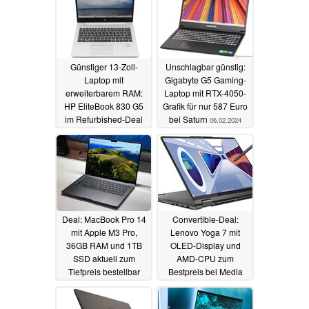
Günstiger 13-Zoll-
Unschlagbar günstig:
Laptop mit
Gigabyte G5 Gaming-
erweiterbarem RAM:
Laptop mit RTX-4050-
HP EliteBook 830 G5
Grafik für nur 587 Euro
im Refurbished-Deal
bei Saturn
06.02.2024
06.02.2024
Deal: MacBook Pro 14
Convertible-Deal:
mit Apple M3 Pro,
Lenovo Yoga 7 mit
36GB RAM und 1TB
OLED-Display und
SSD aktuell zum
AMD-CPU zum
Tiefpreis bestellbar
Bestpreis bei Media
Markt und Saturn
05.02.2024
05.02.2024