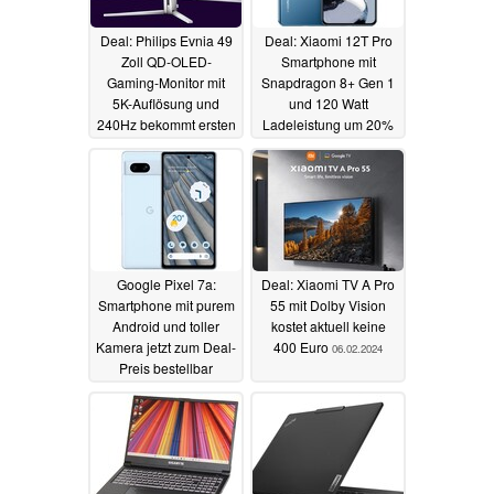
Deal: Philips Evnia 49
Deal: Xiaomi 12T Pro
Zoll QD-OLED-
Smartphone mit
Gaming-Monitor mit
Snapdragon 8+ Gen 1
5K-Auflösung und
und 120 Watt
240Hz bekommt ersten
Ladeleistung um 20%
großen Rabatt
reduziert
07.02.2024
07.02.2024
Google Pixel 7a:
Deal: Xiaomi TV A Pro
Smartphone mit purem
55 mit Dolby Vision
Android und toller
kostet aktuell keine
Kamera jetzt zum Deal-
400 Euro
06.02.2024
Preis bestellbar
06.02.2024