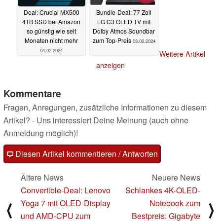
Deal: Crucial MX500
Bundle-Deal: 77 Zoll
4TB SSD bei Amazon
LG C3 OLED TV mit
so günstig wie seit
Dolby Atmos Soundbar
Monaten nicht mehr
zum Top-Preis
03.02.2024
04.02.2024
Weitere Artikel
anzeigen
Kommentare
Fragen, Anregungen, zusätzliche Informationen zu diesem
Artikel? - Uns interessiert Deine Meinung (auch ohne
Anmeldung möglich)!
Diesen Artikel kommentieren / Antworten
Ältere News
Neuere News
Convertible-Deal: Lenovo
Schlankes 4K-OLED-
Yoga 7 mit OLED-Display
Notebook zum
⟨
⟩
und AMD-CPU zum
Bestpreis: Gigabyte