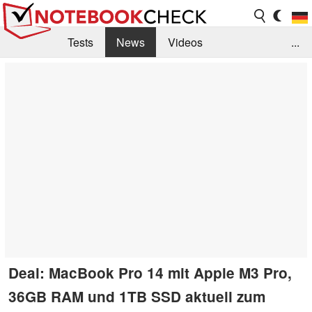
Tests
News
Videos
...
Benchmarks & Tech
Externe Tests
Kaufberatung
Deals
Suche
Jobs
Forum
Deal: MacBook Pro 14 mit Apple M3 Pro,
36GB RAM und 1TB SSD aktuell zum