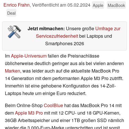
Enrico Frahn
,
Veröffentlicht am
05.02.2024
Apple
MacBook
Deal
Jetzt mitmachen:
Unsere große
Umfrage zur
Servicezufriedenheit
bei Laptops und
Smartphones 2026
Im
Apple-Universum
fallen die Preisnachlässe
üblicherweise deutlich geringer aus als bei vielen anderen
Marken
, was leider auch auf die aktuellste MacBook Pro
14 Generation mit dem performanten Apple M3 Pro zutrifft.
Immerhin ist eine gehobene Konfiguration des 14-Zoll-
Laptops heute um einige Euro reduziert.
Beim Online-Shop
CoolBlue
hat das MacBook Pro 14 mit
dem
Apple M3 Pro
mit mit 12 CPU- und 18 GPU-Kernen,
36GB Arbeitsspeicher und einer 1TB großen SSD nämlich
wieder die 3.000-Euro-Marke unterschritten und ist somit