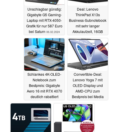
Unschlagbar günstig:
Deal: Lenovo
Gigabyte G5 Gaming-
ThinkPad X13s
Laptop mit RTX-4050-
Business-Subnotebook
Grafik für nur 587 Euro
mit sehr langer
bei Saturn
Akkulaufzeit, 16GB
06.02.2024
RAM und LTE zum
halben Preis
06.02.2024
Schlankes 4K-OLED-
Convertible-Deal:
Notebook zum
Lenovo Yoga 7 mit
Bestpreis: Gigabyte
OLED-Display und
Aero 16 mit RTX 4070
AMD-CPU zum
deutlich rabattiert
Bestpreis bei Media
Markt und Saturn
05.02.2024
05.02.2024