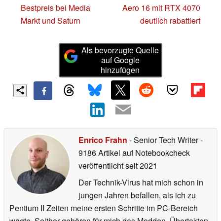
Bestpreis bei Media
Aero 16 mit RTX 4070
Markt und Saturn
deutlich rabattiert
Als bevorzugte Quelle
auf Google
hinzufügen
Enrico Frahn
- Senior Tech Writer
-
9186 Artikel auf Notebookcheck
veröffentlicht
seit 2021
Der Technik-Virus hat mich schon in
jungen Jahren befallen, als ich zu
Pentium II Zeiten meine ersten Schritte im PC-Bereich
wagte. Seither gehören für mich das Modden, Übertakten