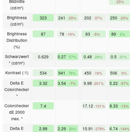
Bildmitte
-25%
(cd/m²)
Brightness
323
241
202
250
-25%
-37%
-23%
(cd/m²)
Brightness
87
78
83
89
-10%
-5%
2%
Distribution
(%)
Schwarzwert
0.629
0.27
0.48
0.5
57%
24%
21%
* (cd/m²)
Kontrast (:1)
534
941
450
506
76%
-16%
-5%
Delta E
3.32
3.54
9.98
5.22
-7%
-201%
-57%
Colorchecker
*
Colorchecker
7.4
17.12
8.33
-131%
-13%
dE 2000
max. *
Delta E
2.88
2.29
10.91
6.74
20%
-279%
-134%