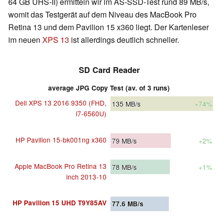
64 GB UHS-II) ermitteln wir im AS-SSD-Test rund 89 MB/s,
womit das Testgerät auf dem Niveau des MacBook Pro
Retina 13 und dem Pavilion 15 x360 liegt. Der Kartenleser
im neuen
XPS 13
ist allerdings deutlich schneller.
SD Card Reader
average JPG Copy Test (av. of 3 runs)
Dell XPS 13 2016 9350 (FHD,
135
MB/s
+74%
i7-6560U)
HP Pavilion 15-bk001ng x360
79
MB/s
+2%
Apple MacBook Pro Retina 13
78
MB/s
+1%
inch 2013-10
HP Pavilion 15 UHD T9Y85AV
77.6
MB/s