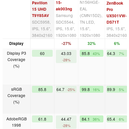
N156HGE-
15-
Pavilion
ZenBook
EAL
ak003ng
15 UHD
Pro
Samsung
(CMN15D2),
T9Y85AV
UX501VW-
SDC5958,
SDC5544,
TN LED,
DS71T
IPS, 15.6",
IPS, 15.6",
15.6",
IPS, 15.6",
3840x2160
1920x1080
1920x1080
3840x2160
Display
-27%
32%
6%
Display P3
60
43.03
85.8
64.3
43%
7%
Coverage
-28%
(%)
sRGB
85.8
64.7
99.8
89.9
-25%
16%
5%
Coverage
(%)
AdobeRGB
61.8
44.47
84.1
65.4
36%
6%
1998
-28%