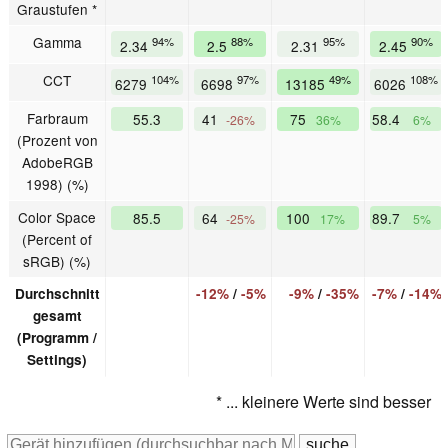
Graustufen *
Gamma
94%
88%
95%
90%
2.34
2.5
2.31
2.45
CCT
104%
97%
49%
108%
6279
6698
13185
6026
Farbraum
55.3
41
75
58.4
-26%
36%
6%
(Prozent von
AdobeRGB
1998) (%)
Color Space
85.5
64
100
89.7
-25%
17%
5%
(Percent of
sRGB) (%)
Durchschnitt
-12%
/
-5%
-9%
/
-35%
-7%
/
-14%
gesamt
(Programm /
Settings)
* ... kleinere Werte sind besser