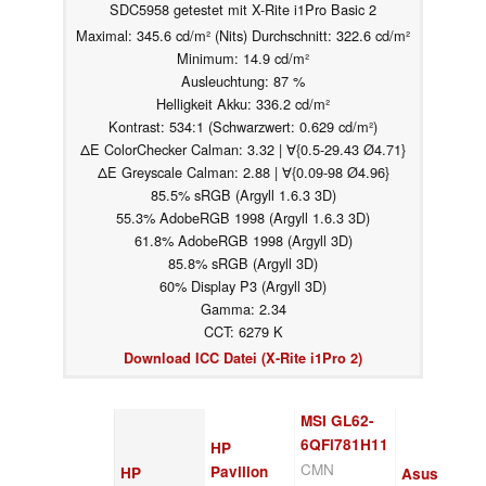
SDC5958 getestet mit X-Rite i1Pro Basic 2
Maximal: 345.6 cd/m² (Nits) Durchschnitt: 322.6 cd/m²
Minimum: 14.9 cd/m²
Ausleuchtung: 87 %
Helligkeit Akku: 336.2 cd/m²
Kontrast: 534:1 (Schwarzwert: 0.629 cd/m²)
ΔE ColorChecker Calman: 3.32 | ∀{0.5-29.43 Ø4.71}
ΔE Greyscale Calman: 2.88 | ∀{0.09-98 Ø4.96}
85.5% sRGB (Argyll 1.6.3 3D)
55.3% AdobeRGB 1998 (Argyll 1.6.3 3D)
61.8% AdobeRGB 1998 (Argyll 3D)
85.8% sRGB (Argyll 3D)
60% Display P3 (Argyll 3D)
Gamma: 2.34
CCT: 6279 K
Download ICC Datei (X-Rite i1Pro 2)
MSI GL62-
6QFi781H11
HP
CMN
Pavilion
HP
Asus