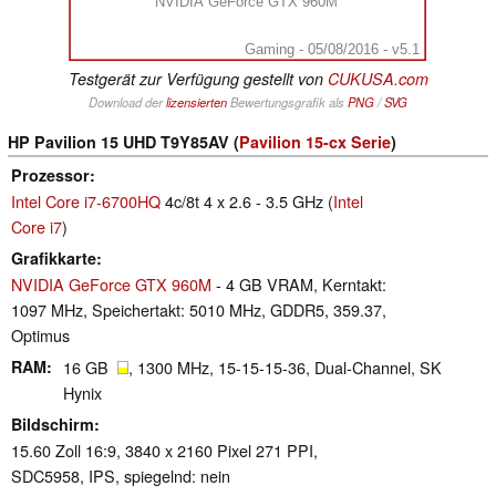
NVIDIA GeForce GTX 960M
Gaming - 05/08/2016 - v5.1
Testgerät zur Verfügung gestellt von
CUKUSA.com
Download der
lizensierten
Bewertungsgrafik als
PNG
/
SVG
HP Pavilion 15 UHD T9Y85AV (
Pavilion 15-cx Serie
)
Prozessor
Intel Core i7-6700HQ
4c/8t 4 x 2.6 - 3.5 GHz (
Intel
Core i7
)
Grafikkarte
NVIDIA GeForce GTX 960M
- 4 GB VRAM, Kerntakt:
1097 MHz, Speichertakt: 5010 MHz, GDDR5, 359.37,
Optimus
RAM
16 GB
, 1300 MHz, 15-15-15-36, Dual-Channel, SK
Hynix
Bildschirm
15.60 Zoll 16:9, 3840 x 2160 Pixel 271 PPI,
SDC5958, IPS, spiegelnd: nein