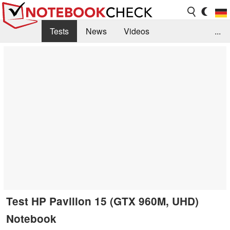
Tests
News
Videos
...
Benchmarks & Tech
Externe Tests
Kaufberatung
Deals
Suche
Jobs
Forum
Test HP Pavilion 15 (GTX 960M, UHD)
Notebook