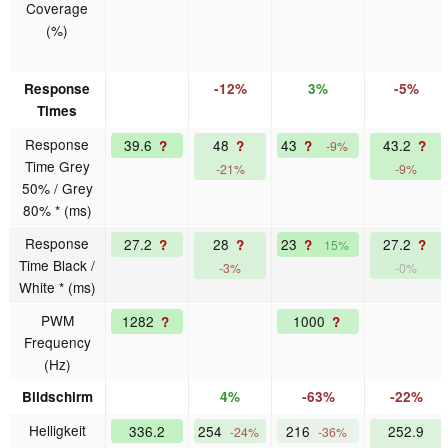
Coverage
(%)
Response
-12%
3%
-5%
Times
Response
39.6
48
43
43.2
?
?
?
?
-9%
Time Grey
-21%
-9%
50% / Grey
80% * (ms)
Response
27.2
28
23
27.2
?
?
?
?
15%
Time Black /
-3%
-0%
White * (ms)
PWM
1282
1000
?
?
Frequency
(Hz)
Bildschirm
4%
-63%
-22%
Helligkeit
336.2
254
216
252.9
-24%
-36%