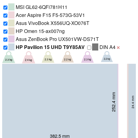
MSI GL62-6QFi781H11
Acer Aspire F15 F5-573G-53V1
Asus VivoBook X556UQ-XO076T
HP Omen 15-ax007ng
Asus ZenBook Pro UX501VW-DS71T
HP Pavilion 15 UHD T9Y85AV
DIN A4
❌
2.2 kg
2.3 kg
2.3 kg
2.2 kg
2.3 kg
2.4 kg
252.4 mm
253 mm
255 mm
258 mm
259 mm
260 mm
24.4 mm
28.45 mm
25.5 mm
25 mm
22 mm
29 mm
382.5 mm
382 mm
385 mm
382 mm
381.6 mm