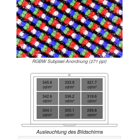
RGBW Subpixel-Anordnung (271 ppi)
345.6
333.9
321.7
cd/m²
cd/m²
cd/m²
342.6
336.2
319.6
cd/m²
cd/m²
cd/m²
304.1
300.1
299.8
cd/m²
cd/m²
cd/m²
Ausleuchtung des Bildschirms