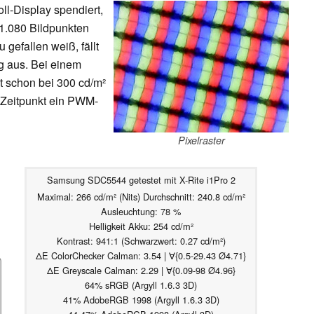
ll-Display spendiert,
 1.080 Bildpunkten
 gefallen weiß, fällt
ig aus. Bei einem
rt schon bei 300 cd/m²
m Zeitpunkt ein PWM-
Pixelraster
Samsung SDC5544 getestet mit X-Rite i1Pro 2
Maximal: 266 cd/m² (Nits) Durchschnitt: 240.8 cd/m²
Ausleuchtung: 78 %
Helligkeit Akku: 254 cd/m²
Kontrast: 941:1 (Schwarzwert: 0.27 cd/m²)
ΔE ColorChecker Calman: 3.54 | ∀{0.5-29.43 Ø4.71}
ΔE Greyscale Calman: 2.29 | ∀{0.09-98 Ø4.96}
64% sRGB (Argyll 1.6.3 3D)
41% AdobeRGB 1998 (Argyll 1.6.3 3D)