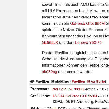
sowohl Intel- als auch AMD basierte Va
mit ULV-Prozessoren bestückt waren, se
Inkarnation auf einen Standard-Vierke
kommt noch ein
GeForce GTX 950M
Gr
spieleaffine Nutzer. Ob der Rechner zu 
Konkurrenten findet das Pavilion in 
GL552JX
und dem
Lenovo Y50-70
.
Da das Pavilion baugleich mit seinen U
Gehäuse, die Ausstattung, die Eingabe
Informationen können den Testbericht
ab052ng
entnommen werden.
HP Pavilion 15-ak003ng (
Pavilion 15-cx Serie
)
Prozessor
Intel Core i7-6700HQ
4c/8t 4 x 2.6 - 
Grafikkarte
NVIDIA GeForce GTX 950M
- 4 GB 
DDR3, 128-Bit-Anbindung, ForceWar
RAM
16 GB
, DDR3-1600, Dual-Channel, zwei 