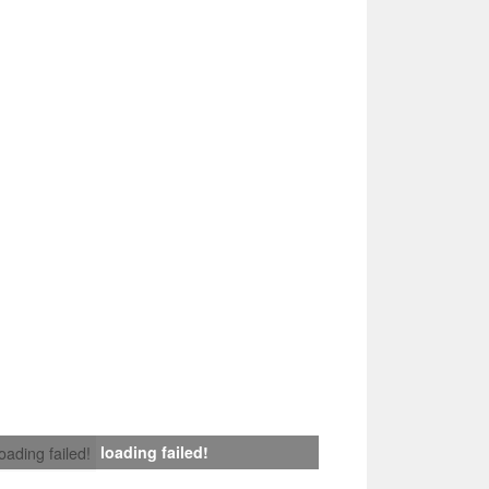
loading failed!
loading failed!