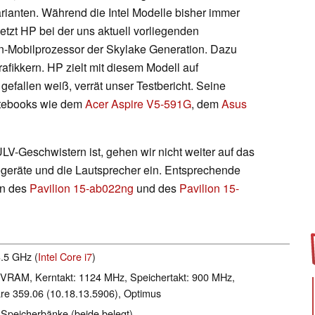
rianten. Während die Intel Modelle bisher immer
tzt HP bei der uns aktuell vorliegenden
rn-Mobilprozessor der Skylake Generation. Dazu
afikkern. HP zielt mit diesem Modell auf
gefallen weiß, verrät unser Testbericht. Seine
Notebooks wie dem
Acer Aspire V5-591G
, dem
Asus
LV-Geschwistern ist, gehen wir nicht weiter auf das
geräte und die Lautsprecher ein. Entsprechende
en des
Pavilion 15-ab022ng
und des
Pavilion 15-
3.5 GHz (
Intel Core i7
)
VRAM, Kerntakt: 1124 MHz, Speichertakt: 900 MHz,
e 359.06 (10.18.13.5906), Optimus
Speicherbänke (beide belegt)