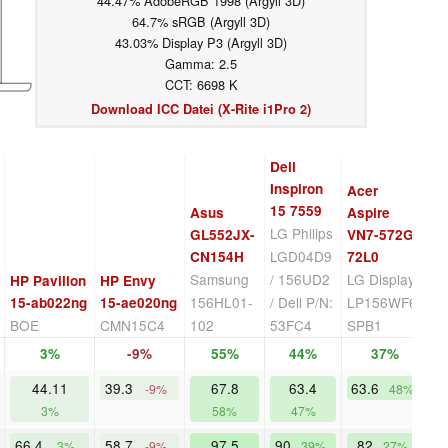
44.47% AdobeRGB 1998 (Argyll 3D)
64.7% sRGB (Argyll 3D)
43.03% Display P3 (Argyll 3D)
Gamma: 2.5
CCT: 6698 K
Download ICC Datei (X-Rite i1Pro 2)
Dell
Inspiron
Acer
15 7559
Asus
Aspire
LG Philips
GL552JX-
VN7-572G-
LGD04D9
CN154H
72L0
L
Samsung
/ 156UD2
LG Display
Y
HP Pavilion
HP Envy
156HL01-
/ Dell P/N:
LP156WF6-
S
15-ab022ng
15-ae020ng
BOE
CMN15C4
102
53FC4
SPB1
F
3%
-9%
55%
44%
37%
44.11
39.3
67.8
63.4
63.6
-9%
48%
3%
58%
47%
66.4
58.7
97.5
90
82
3%
-9%
39%
27%