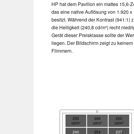
HP hat dem Pavilion ein mattes 15,6-Zo
das eine native Auflösung von 1.920 x
besitzt. Während der Kontrast (941:1) zu
die Helligkeit (240,8 cd/m²) recht niedr
Gerät dieser Preisklasse sollte der We
liegen. Der Bildschirm zeigt zu keine
Flimmern.
250
266
250
cd/m²
cd/m²
cd/m²
240
254
237