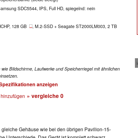
 Samsung SDC5544, IPS, Full HD, spiegelnd: nein
HCHP, 128 GB
, M.2-SSD + Seagate ST2000LM003, 2 TB
 wie Bildschirme, Laufwerke und Speicherriegel mit ähnlichen
insetzen.
 Spezifikationen anzeigen
» vergleiche
0
 hinzufügen
s gleiche Gehäuse wie bei den übrigen Pavilion-15-
che Unterschiede. Das Gerät ist komplett schwarz