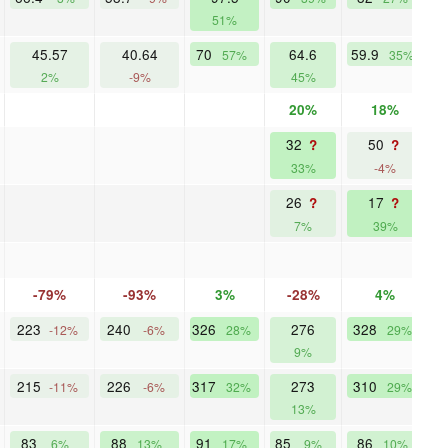
51%
45.57
40.64
70
64.6
59.9
57%
35%
2%
-9%
45%
20%
18%
32
50
?
?
33%
-4%
26
17
?
?
7%
39%
-79%
-93%
3%
-28%
4%
223
240
326
276
328
-12%
-6%
28%
29%
9%
215
226
317
273
310
-11%
-6%
32%
29%
13%
83
88
91
85
86
6%
13%
17%
9%
10%