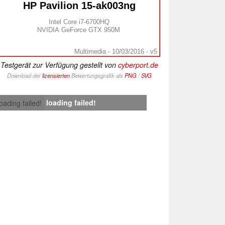
HP Pavilion 15-ak003ng
Intel Core i7-6700HQ
NVIDIA GeForce GTX 950M
Multimedia - 10/03/2016 - v5
Testgerät zur Verfügung gestellt von
cyberport.de
Download der
lizensierten
Bewertungsgrafik als
PNG
/
SVG
loading failed!
loading failed!