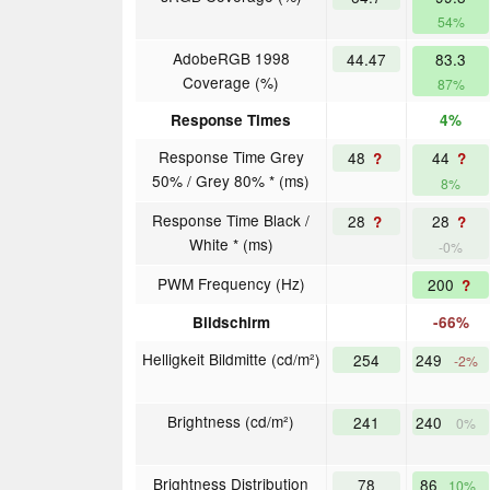
54%
AdobeRGB 1998
44.47
83.3
Coverage (%)
87%
Response Times
4%
Response Time Grey
48
44
?
?
50% / Grey 80% * (ms)
8%
Response Time Black /
28
28
?
?
White * (ms)
-0%
PWM Frequency (Hz)
200
?
Bildschirm
-66%
Helligkeit Bildmitte (cd/m²)
254
249
-2%
Brightness (cd/m²)
241
240
0%
Brightness Distribution
78
86
10%