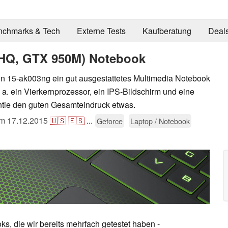
nchmarks & Tech
Externe Tests
Kaufberatung
Deal
00HQ, GTX 950M) Notebook
ion 15-ak003ng ein gut ausgestattetes Multimedia Notebook
 a. ein Vierkernprozessor, ein IPS-Bildschirm und eine
antie den guten Gesamteindruck etwas.
am
17.12.2015
🇺🇸
🇪🇸
...
Geforce
Laptop / Notebook
s, die wir bereits mehrfach getestet haben -