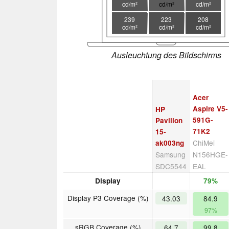
cd/m²
cd/m²
cd/m²
239
223
208
cd/m²
cd/m²
cd/m²
Ausleuchtung des Bildschirms
Acer
Aspire V5-
HP
591G-
Pavilion
71K2
15-
ChiMei
ak003ng
Samsung
N156HGE-
SDC5544
EAL
Display
79%
Display P3 Coverage (%)
43.03
84.9
97%
sRGB Coverage (%)
64.7
99.8