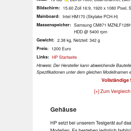
Bildschirm
15.60 Zoll 16:9, 1920 x 1080 Pixel,
Mainboard
Intel HM170 (Skylake PCH-H)
Massenspeicher
Samsung CM871 MZNLF128
HDD @ 5400 rpm
Gewicht
2.38 kg, Netzteil: 342 g
Preis
1200 Euro
Links
HP Startseite
Hinweis: Der Hersteller kann abweichende Bauteile
Spezifikationen unter dem gleichen Modellnamen e
Vollständige
[+] Zum Vergleich
Gehäuse
HP setzt bei unserem Testgerät auf da
Modellen. Es bestehen lediglich farbli