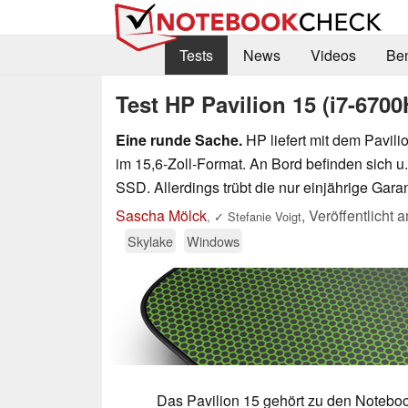
Tests
News
Videos
Be
Test HP Pavilion 15 (i7-67
Eine runde Sache.
HP liefert mit dem Pavil
im 15,6-Zoll-Format. An Bord befinden sich u.
SSD. Allerdings trübt die nur einjährige Gar
Sascha Mölck
,
Veröffentlicht 
,
✓
Stefanie Voigt
Skylake
Windows
Das Pavilion 15 gehört zu den Notebook