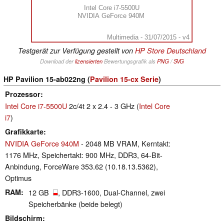
Intel Core i7-5500U
NVIDIA GeForce 940M
Multimedia - 31/07/2015 - v4
Testgerät zur Verfügung gestellt von
HP Store Deutschland
Download der
lizensierten
Bewertungsgrafik als
PNG
/
SVG
HP Pavilion 15-ab022ng (
Pavilion 15-cx Serie
)
Prozessor
Intel Core i7-5500U
2c/4t 2 x 2.4 - 3 GHz (
Intel Core
i7
)
Grafikkarte
NVIDIA GeForce 940M
- 2048 MB VRAM, Kerntakt:
1176 MHz, Speichertakt: 900 MHz, DDR3, 64-Bit-
Anbindung, ForceWare 353.62 (10.18.13.5362),
Optimus
RAM
12 GB
, DDR3-1600, Dual-Channel, zwei
Speicherbänke (beide belegt)
Bildschirm