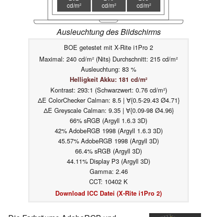
cd/m²
cd/m²
cd/m²
Ausleuchtung des Bildschirms
BOE getestet mit X-Rite i1Pro 2
Maximal: 240 cd/m² (Nits) Durchschnitt: 215 cd/m²
Ausleuchtung: 83 %
Helligkeit Akku: 181 cd/m²
Kontrast: 293:1 (Schwarzwert: 0.76 cd/m²)
ΔE ColorChecker Calman: 8.5 | ∀{0.5-29.43 Ø4.71}
ΔE Greyscale Calman: 9.35 | ∀{0.09-98 Ø4.96}
66% sRGB (Argyll 1.6.3 3D)
42% AdobeRGB 1998 (Argyll 1.6.3 3D)
45.57% AdobeRGB 1998 (Argyll 3D)
66.4% sRGB (Argyll 3D)
44.11% Display P3 (Argyll 3D)
Gamma: 2.46
CCT: 10402 K
Download ICC Datei (X-Rite i1Pro 2)