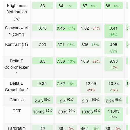
Brightness
83
84
87
88
1%
5%
6%
Distribution
(%)
Schwarzwert
0.76
0.45
1.02
0.41
0
41%
-34%
* (cd/m²)
46%
Kontrast (:1)
293
571
336
495
8
95%
15%
69%
Delta E
8.5
7.36
10.9
9.93
13%
-28%
Colorchecker
-17%
*
Delta E
9.35
7.82
12.09
10.84
6
16%
Graustufen *
-29%
-16%
Gamma
89%
92%
109%
98%
2.46
2.4
2.01
2.24
CCT
62%
94%
63%
11605
10402
6939
10388
56%
Farbraum
42
38
46.1
38
-10%
10%
-10%