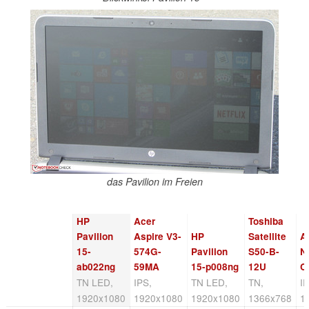
das Pavilion im Freien
HP
Acer
Toshiba
Pavilion
Aspire V3-
HP
Satellite
A
15-
574G-
Pavilion
S50-B-
N
ab022ng
59MA
15-p008ng
12U
C
TN LED,
IPS,
TN LED,
TN,
I
1920x1080
1920x1080
1920x1080
1366x768
1