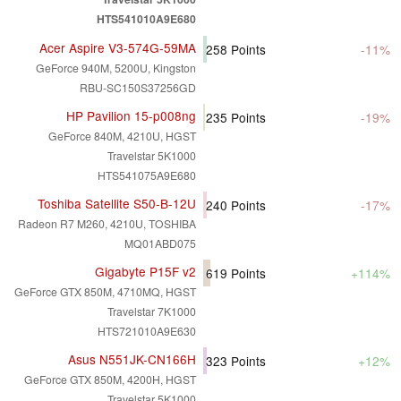
HTS541010A9E680
Acer Aspire V3-574G-59MA
258
Points
-11%
GeForce 940M, 5200U, Kingston
RBU-SC150S37256GD
HP Pavilion 15-p008ng
235
Points
-19%
GeForce 840M, 4210U, HGST
Travelstar 5K1000
HTS541075A9E680
Toshiba Satellite S50-B-12U
240
Points
-17%
Radeon R7 M260, 4210U, TOSHIBA
MQ01ABD075
Gigabyte P15F v2
619
Points
+114%
GeForce GTX 850M, 4710MQ, HGST
Travelstar 7K1000
HTS721010A9E630
Asus N551JK-CN166H
323
Points
+12%
GeForce GTX 850M, 4200H, HGST
Travelstar 5K1000