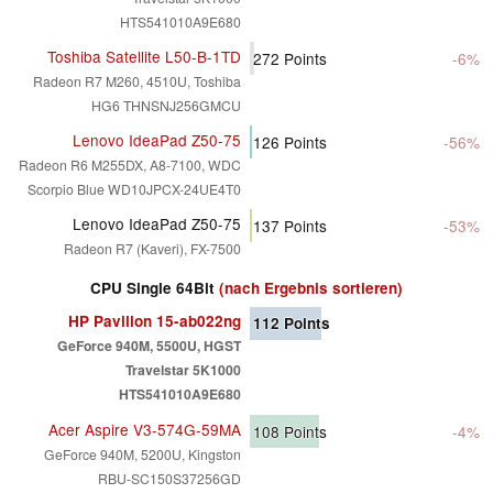
HTS541010A9E680
Toshiba Satellite L50-B-1TD
272
Points
-6%
Radeon R7 M260, 4510U, Toshiba
HG6 THNSNJ256GMCU
Lenovo IdeaPad Z50-75
126
Points
-56%
Radeon R6 M255DX, A8-7100, WDC
Scorpio Blue WD10JPCX-24UE4T0
Lenovo IdeaPad Z50-75
137
Points
-53%
Radeon R7 (Kaveri), FX-7500
CPU Single 64Bit
(nach Ergebnis sortieren)
HP Pavilion 15-ab022ng
112
Points
GeForce 940M, 5500U, HGST
Travelstar 5K1000
HTS541010A9E680
Acer Aspire V3-574G-59MA
108
Points
-4%
GeForce 940M, 5200U, Kingston
RBU-SC150S37256GD