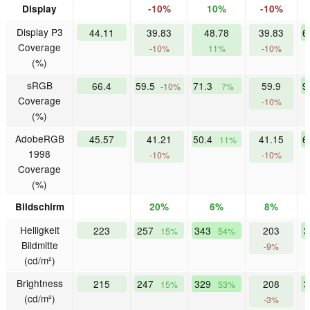
Display
-10%
10%
-10%
Display P3
44.11
39.83
48.78
39.83
6
Coverage
-10%
11%
-10%
(%)
sRGB
66.4
59.5
71.3
59.9
9
-10%
7%
Coverage
-10%
(%)
AdobeRGB
45.57
41.21
50.4
41.15
6
11%
1998
-10%
-10%
Coverage
(%)
Bildschirm
20%
6%
8%
Helligkeit
223
257
343
203
3
15%
54%
Bildmitte
-9%
(cd/m²)
Brightness
215
247
329
208
3
15%
53%
(cd/m²)
-3%