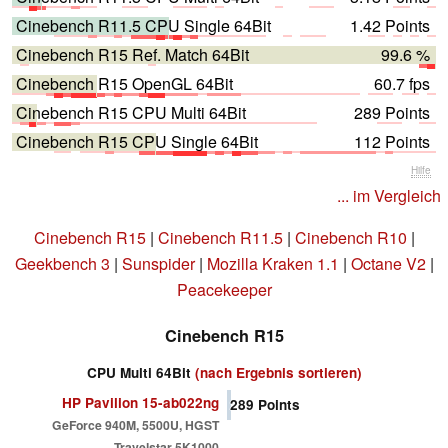
Cinebench R11.5 CPU Single 64Bit
1.42 Points
Cinebench R15 Ref. Match 64Bit
99.6 %
Cinebench R15 OpenGL 64Bit
60.7 fps
Cinebench R15 CPU Multi 64Bit
289 Points
Cinebench R15 CPU Single 64Bit
112 Points
Hilfe
... im Vergleich
Cinebench R15
|
Cinebench R11.5
|
Cinebench R10
|
Geekbench 3
|
Sunspider
|
Mozilla Kraken 1.1
|
Octane V2
|
Peacekeeper
Cinebench R15
CPU Multi 64Bit
(nach Ergebnis sortieren)
HP Pavilion 15-ab022ng
289
Points
GeForce 940M, 5500U, HGST
Travelstar 5K1000