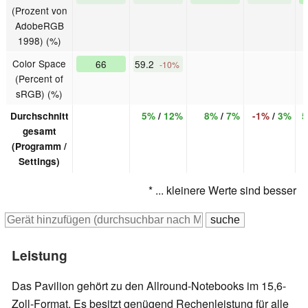
(Prozent von
AdobeRGB
1998) (%)
Color Space
66
59.2
-10%
(Percent of
sRGB) (%)
Durchschnitt
5%
/
12%
8%
/
7%
-1%
/
3%
5
gesamt
(Programm /
Settings)
* ... kleinere Werte sind besser
Leistung
Das Pavilion gehört zu den Allround-Notebooks im 15,6-
Zoll-Format. Es besitzt genügend Rechenleistung für alle