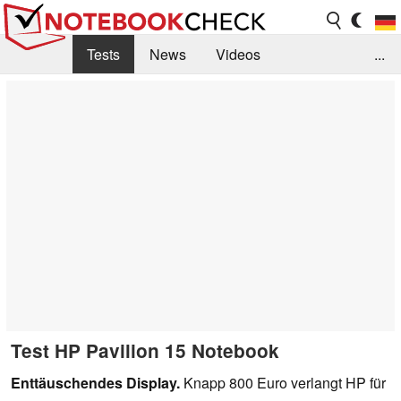
Tests
News
Videos
...
Benchmarks & Tech
Externe Tests
Kaufberatung
Deals
Suche
Jobs
Forum
Test HP Pavilion 15 Notebook
Enttäuschendes Display.
Knapp 800 Euro verlangt HP für