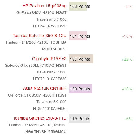
HP Pavilion 15-p008ng
103
Points
-8%
GeForce 840M, 4210U, HGST
Travelstar 5K1000
HTS541075A9E680
Toshiba Satellite S50-B-12U
101
Points
-10%
Radeon R7 M260, 4210U, TOSHIBA
MQ01ABD075
Gigabyte P15F v2
137
Points
+22%
GeForce GTX 850M, 4710MQ, HGST
Travelstar 7K1000
HTS721010A9E630
Asus N551JK-CN166H
130
Points
+16%
GeForce GTX 850M, 4200H, HGST
Travelstar 5K1000
HTS541010A9E680
Toshiba Satellite L50-B-1TD
119
Points
+6%
Radeon R7 M260, 4510U, Toshiba
HG6 THNSNJ256GMCU