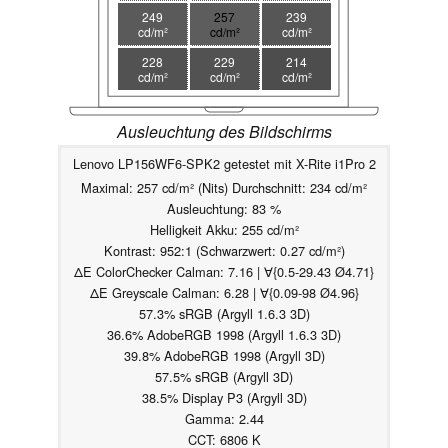
249
257
239
cd/m²
cd/m²
cd/m²
228
229
214
cd/m²
cd/m²
cd/m²
Ausleuchtung des Bildschirms
Lenovo LP156WF6-SPK2 getestet mit X-Rite i1Pro 2
Maximal: 257 cd/m² (Nits) Durchschnitt: 234 cd/m²
Ausleuchtung: 83 %
Helligkeit Akku: 255 cd/m²
Kontrast: 952:1 (Schwarzwert: 0.27 cd/m²)
ΔE ColorChecker Calman: 7.16 | ∀{0.5-29.43 Ø4.71}
ΔE Greyscale Calman: 6.28 | ∀{0.09-98 Ø4.96}
57.3% sRGB (Argyll 1.6.3 3D)
36.6% AdobeRGB 1998 (Argyll 1.6.3 3D)
39.8% AdobeRGB 1998 (Argyll 3D)
57.5% sRGB (Argyll 3D)
38.5% Display P3 (Argyll 3D)
Gamma: 2.44
CCT: 6806 K