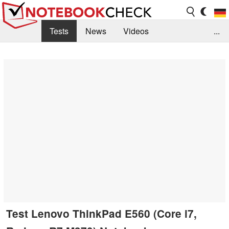
Tests
News
Videos
...
Benchmarks & Tech
Externe Tests
Kaufberatung
Deals
Suche
Jobs
Forum
Test Lenovo ThinkPad E560 (Core i7,