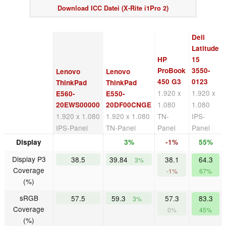
Download ICC Datei (X-Rite i1Pro 2)
Dell
Latitude
HP
15
ProBook
3550-
Lenovo
Lenovo
450 G3
0123
ThinkPad
ThinkPad
1.920 x
1.920 x
E560-
E550-
1.080
1.080
20EWS00000
20DF00CNGE
1.920 x 1.080
1.920 x 1.080
TN-
IPS-
IPS-Panel
TN-Panel
Panel
Panel
Display
3%
-1%
55%
Display P3
38.5
39.84
38.1
64.3
3%
Coverage
-1%
67%
(%)
sRGB
57.5
59.3
57.3
83.3
3%
Coverage
0%
45%
(%)