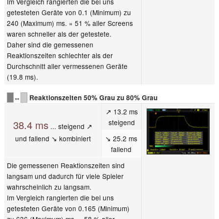
Im Vergleich rangierten die bei uns
getesteten Geräte von 0.1 (Minimum) zu
240 (Maximum) ms. » 51 % aller Screens
waren schneller als der getestete.
Daher sind die gemessenen
Reaktionszeiten schlechter als der
Durchschnitt aller vermessenen Geräte
(19.8 ms).
↔
Reaktionszeiten 50% Grau zu 80% Grau
↗ 13.2 ms
steigend
38.4 ms
... steigend ↗
und fallend ↘ kombiniert
↘ 25.2 ms
fallend
Die gemessenen Reaktionszeiten sind
langsam und dadurch für viele Spieler
wahrscheinlich zu langsam.
Im Vergleich rangierten die bei uns
getesteten Geräte von 0.165 (Minimum)
zu 636 (Maximum) ms. » 58 % aller