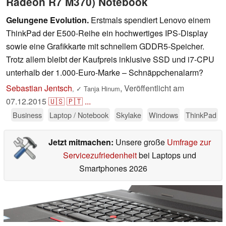
Radeon R7 M370) Notebook
Gelungene Evolution.
Erstmals spendiert Lenovo einem
ThinkPad der E500-Reihe ein hochwertiges IPS-Display
sowie eine Grafikkarte mit schnellem GDDR5-Speicher.
Trotz allem bleibt der Kaufpreis inklusive SSD und i7-CPU
unterhalb der 1.000-Euro-Marke – Schnäppchenalarm?
Sebastian Jentsch
,
Veröffentlicht am
,
✓
Tanja Hinum
07.12.2015
🇺🇸
🇵🇹
...
Business
Laptop / Notebook
Skylake
Windows
ThinkPad
Jetzt mitmachen:
Unsere große
Umfrage zur
Servicezufriedenheit
bei Laptops und
Smartphones 2026