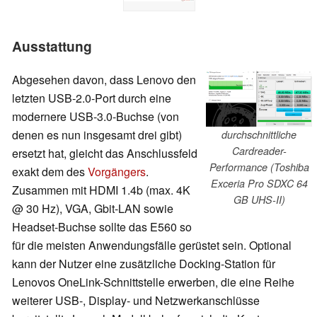
Ausstattung
Abgesehen davon, dass Lenovo den
letzten USB-2.0-Port durch eine
modernere USB-3.0-Buchse (von
denen es nun insgesamt drei gibt)
durchschnittliche
Cardreader-
ersetzt hat, gleicht das Anschlussfeld
Performance (Toshiba
exakt dem des
Vorgängers
.
Exceria Pro SDXC 64
Zusammen mit HDMI 1.4b (max. 4K
GB UHS-II)
@ 30 Hz), VGA, Gbit-LAN sowie
Headset-Buchse sollte das E560 so
für die meisten Anwendungsfälle gerüstet sein. Optional
kann der Nutzer eine zusätzliche Docking-Station für
Lenovos OneLink-Schnittstelle erwerben, die eine Reihe
weiterer USB-, Display- und Netzwerkanschlüsse