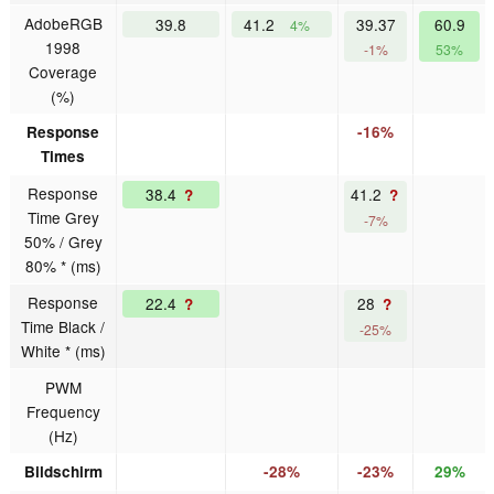
AdobeRGB
39.8
41.2
39.37
60.9
4%
1998
-1%
53%
Coverage
(%)
Response
-16%
Times
Response
38.4
41.2
?
?
Time Grey
-7%
50% / Grey
80% * (ms)
Response
22.4
28
?
?
Time Black /
-25%
White * (ms)
PWM
Frequency
(Hz)
Bildschirm
-28%
-23%
29%