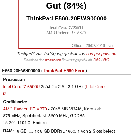
Gut (84%)
ThinkPad E560-20EWS00000
Intel Core i7-6500U
AMD Radeon R7 M370
Office - 26/02/2016 - v5
Testgerät zur Verfügung gestellt von
campuspoint.de
Download der
lizensierten
Bewertungsgrafik als
PNG
/
SVG
E560 20EWS00000 (
ThinkPad E560 Serie
)
Prozessor
Intel Core i7-6500U
2c/4t 2 x 2.5 - 3.1 GHz (
Intel Core
i7
)
Grafikkarte
AMD Radeon R7 M370
- 2048 MB VRAM, Kerntakt:
875 MHz, Speichertakt: 3600 MHz, GDDR5,
15.201.1101.0, Enduro
RAM
8 GB
, 1x 8 GB DDR3L-1600, 1 von 2 Slots belegt