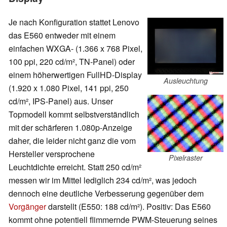
Je nach Konfiguration stattet Lenovo
das E560 entweder mit einem
einfachen WXGA- (1.366 x 768 Pixel,
100 ppi, 220 cd/m², TN-Panel) oder
einem höherwertigen FullHD-Display
Ausleuchtung
(1.920 x 1.080 Pixel, 141 ppi, 250
cd/m², IPS-Panel) aus. Unser
Topmodell kommt selbstverständlich
mit der schärferen 1.080p-Anzeige
daher, die leider nicht ganz die vom
Hersteller versprochene
Pixelraster
Leuchtdichte erreicht. Statt 250 cd/m²
messen wir im Mittel lediglich 234 cd/m², was jedoch
dennoch eine deutliche Verbesserung gegenüber dem
Vorgänger
darstellt (E550: 188 cd/m²). Positiv: Das E560
kommt ohne potentiell flimmernde PWM-Steuerung seines