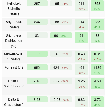
Helligkeit
257
195
211
353
-24%
Bildmitte
-18%
37%
(cd/m²)
Brightness
234
188
214
335
-20%
(cd/m²)
-9%
43%
Brightness
83
90
91
88
8%
Distribution
10%
6%
(%)
Schwarzwert
0.27
0.46
0.43
0.31
-70%
* (cd/m²)
-59%
-15%
Kontrast (:1)
952
424
491
1139
-55%
-48%
20%
Delta E
7.16
9.92
9.25
4.59
-39%
Colorchecker
-29%
36%
*
Delta E
6.28
10.06
9.83
3.73
-60%
Graustufen *
-57%
41%