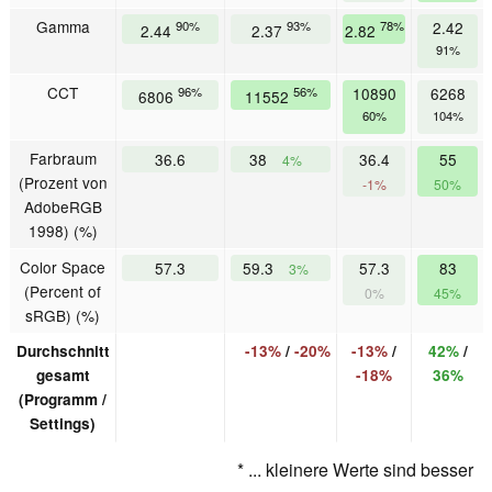
Gamma
90%
93%
78%
2.42
2.44
2.37
2.82
91%
CCT
96%
56%
10890
6268
6806
11552
60%
104%
Farbraum
36.6
38
36.4
55
4%
(Prozent von
-1%
50%
AdobeRGB
1998) (%)
Color Space
57.3
59.3
57.3
83
3%
(Percent of
0%
45%
sRGB) (%)
Durchschnitt
-13%
/
-20%
-13%
/
42%
/
gesamt
-18%
36%
(Programm /
Settings)
* ... kleinere Werte sind besser