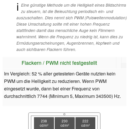
ℹ
Eine günstige Methode um die Helligkeit eines Bildschirms
zu steuern, ist die Beleuchtung periodisch ein- und
auszuschalten. Dies nennt sich PWM (Pulsweitenmodulation)
Diese Umschaltung sollte mit einer hohen Frequenz
stattfinden damit das menschliche Auge kein Flimmern
wahrnimmt. Wenn die Frequenz zu niedrig ist, kann dies zu
Ermüdungserscheinungen, Augenbrennen, Kopfweh und
auch sichtbaren Flackern führen.
Flackern / PWM nicht festgestellt
Im Vergleich: 52 % aller getesteten Geräte nutzten kein
PWM um die Helligkeit zu reduzieren. Wenn PWM
eingesetzt wurde, dann bei einer Frequenz von
durchschnittlich 7744 (Minimum 5, Maximum 343500) Hz.
238
230
222
cd/m²
cd/m²
cd/m²