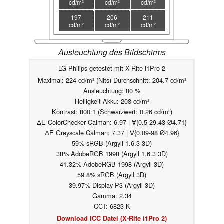
cd/m²
cd/m²
cd/m²
197
206
211
cd/m²
cd/m²
cd/m²
Ausleuchtung des Bildschirms
LG Philips getestet mit X-Rite i1Pro 2
Maximal: 224 cd/m² (Nits) Durchschnitt: 204.7 cd/m²
Ausleuchtung: 80 %
Helligkeit Akku: 208 cd/m²
Kontrast: 800:1 (Schwarzwert: 0.26 cd/m²)
ΔE ColorChecker Calman: 6.97 | ∀{0.5-29.43 Ø4.71}
ΔE Greyscale Calman: 7.37 | ∀{0.09-98 Ø4.96}
59% sRGB (Argyll 1.6.3 3D)
38% AdobeRGB 1998 (Argyll 1.6.3 3D)
41.32% AdobeRGB 1998 (Argyll 3D)
59.8% sRGB (Argyll 3D)
39.97% Display P3 (Argyll 3D)
Gamma: 2.34
CCT: 6823 K
Download ICC Datei (X-Rite i1Pro 2)