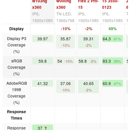
w103ng
w000ng
Flex 2 Pro-
15 3550-
Z
x360
x360
15
0123
8
IPS,
TN-LED,
IPS,
IPS,
T
1920x1080
1366x768
1920x1080
1920x1080
1
Display
-10%
-2%
49%
Display P3
39.97
35.87
39.31
64.3
61%
Coverage
-10%
-2%
(%)
sRGB
59.8
54
58.8
83.3
5
-10%
-2%
39%
Coverage
(%)
AdobeRGB
41.32
37.06
40.65
60.9
47%
1998
-10%
-2%
Coverage
(%)
Response
Times
Response
37
?