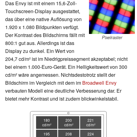
Das Envy ist mit einem 15,6-Zoll-
Touchscreen-Display ausgestattet,
das über eine native Auflösung von
1.920 x 1.080 Bildpunkten verfügt.
Der Kontrast des Bildschirms fällt mit
Pixelraster
800:1 gut aus. Allerdings ist das
Display zu dunkel. Ein Wert von
204,7 cd/m² ist im Niedrigpreissegment akzeptabel; nicht
bei einem 1.000-Euro-Gerät. Ein Helligkeitswert von 300
cd/m² wäre angemessen. Nichtsdestotrotz stellt der
Bildschirm im Vergleich mit dem im
Broadwell Envy
verbauten Modell eine deutliche Verbesserung dar. Er
bietet mehr Kontrast und ist zudem blickwinkelstabil.
180
200
221
cd/m²
cd/m²
cd/m²
195
208
224