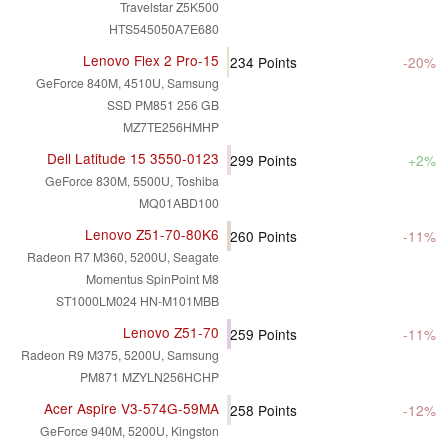
Travelstar Z5K500
HTS545050A7E680
Lenovo Flex 2 Pro-15
234
Points
-20%
GeForce 840M, 4510U, Samsung
SSD PM851 256 GB
MZ7TE256HMHP
Dell Latitude 15 3550-0123
299
Points
+2%
GeForce 830M, 5500U, Toshiba
MQ01ABD100
Lenovo Z51-70-80K6
260
Points
-11%
Radeon R7 M360, 5200U, Seagate
Momentus SpinPoint M8
ST1000LM024 HN-M101MBB
Lenovo Z51-70
259
Points
-11%
Radeon R9 M375, 5200U, Samsung
PM871 MZYLN256HCHP
Acer Aspire V3-574G-59MA
258
Points
-12%
GeForce 940M, 5200U, Kingston