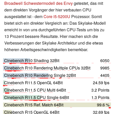
Broadwell Schwestermodell des Envy
getestet, das mit
dem direkten Vorgänger der hier verbauten CPU
ausgestattet ist - dem
Core i5-5200U
Prozessor. Somit
bietet sich ein direkter Vergleich an: Das Skylake-Modell
erreicht in von uns durchgeführten CPU-Tests um bis zu
13 Prozent bessere Resultate. Hier machen sich die
Verbesserungen der Skylake Architektur und die etwas
höheren Arbeitsgeschwindigkeiten bemerkbar.
Cinebench R10 Shading 32Bit
6050
Cinebench R10 Rendering Multiple CPUs 32Bit
9985
Cinebench R10 Rendering Single 32Bit
4405
Cinebench R11.5 OpenGL 64Bit
24.59 fps
Cinebench R11.5 CPU Multi 64Bit
3.2 Points
Cinebench R11.5 CPU Single 64Bit
1.3 Points
Cinebench R15 Ref. Match 64Bit
99.6 %
Cinebench R15 OpenGL 64Bit
32.69 fps