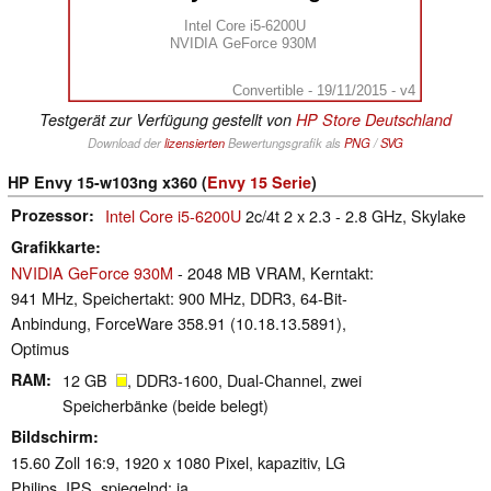
Intel Core i5-6200U
NVIDIA GeForce 930M
Convertible - 19/11/2015 - v4
Testgerät zur Verfügung gestellt von
HP Store Deutschland
Download der
lizensierten
Bewertungsgrafik als
PNG
/
SVG
HP Envy 15-w103ng x360 (
Envy 15 Serie
)
Prozessor
Intel Core i5-6200U
2c/4t 2 x 2.3 - 2.8 GHz, Skylake
Grafikkarte
NVIDIA GeForce 930M
- 2048 MB VRAM, Kerntakt:
941 MHz, Speichertakt: 900 MHz, DDR3, 64-Bit-
Anbindung, ForceWare 358.91 (10.18.13.5891),
Optimus
RAM
12 GB
, DDR3-1600, Dual-Channel, zwei
Speicherbänke (beide belegt)
Bildschirm
15.60 Zoll 16:9, 1920 x 1080 Pixel, kapazitiv, LG
Philips, IPS, spiegelnd: ja