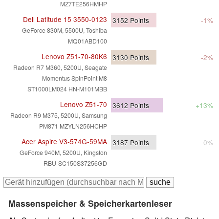
MZ7TE256HMHP
Dell Latitude 15 3550-0123
3152
Points
-1%
GeForce 830M, 5500U, Toshiba
MQ01ABD100
Lenovo Z51-70-80K6
3130
Points
-2%
Radeon R7 M360, 5200U, Seagate
Momentus SpinPoint M8
ST1000LM024 HN-M101MBB
Lenovo Z51-70
3612
Points
+13%
Radeon R9 M375, 5200U, Samsung
PM871 MZYLN256HCHP
Acer Aspire V3-574G-59MA
3187
Points
0%
GeForce 940M, 5200U, Kingston
RBU-SC150S37256GD
Massenspeicher & Speicherkartenleser