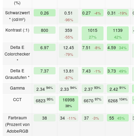
(%)
Schwarzwert
0.26
0.51
0.27
0.31
0
-4%
-19%
* (cd/m²)
-96%
Kontrast (:1)
800
359
1015
1139
4
-55%
27%
42%
Delta E
6.97
12.45
7.51
4.59
-8%
34%
Colorchecker
-79%
*
Delta E
7.37
13.81
7.43
3.73
-1%
49%
Graustufen *
-87%
Gamma
94%
94%
93%
91%
2.34
2.33
2.37
2.42
CCT
95%
16998
97%
104%
6823
6670
6268
1
38%
Farbraum
38
34
37
55
3
-11%
-3%
45%
(Prozent von
AdobeRGB