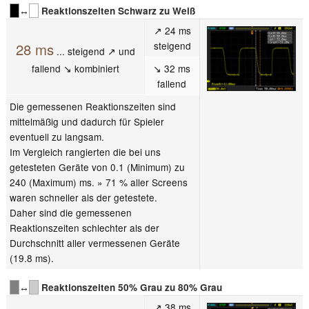
↔
Reaktionszeiten Schwarz zu Weiß
↗ 24 ms
steigend
28 ms
... steigend ↗ und
fallend ↘ kombiniert
↘ 32 ms
fallend
Die gemessenen Reaktionszeiten sind
mittelmäßig und dadurch für Spieler
eventuell zu langsam.
Im Vergleich rangierten die bei uns
getesteten Geräte von 0.1 (Minimum) zu
240 (Maximum) ms. » 71 % aller Screens
waren schneller als der getestete.
Daher sind die gemessenen
Reaktionszeiten schlechter als der
Durchschnitt aller vermessenen Geräte
(19.8 ms).
↔
Reaktionszeiten 50% Grau zu 80% Grau
↗ 38 ms