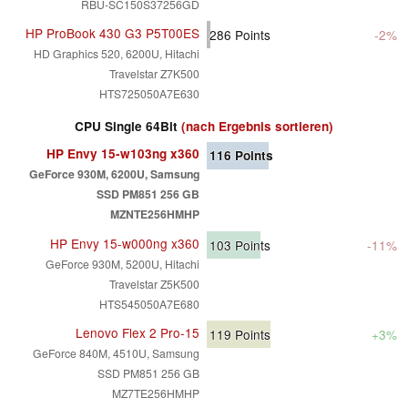
RBU-SC150S37256GD
HP ProBook 430 G3 P5T00ES
286
Points
-2%
HD Graphics 520, 6200U, Hitachi
Travelstar Z7K500
HTS725050A7E630
CPU Single 64Bit
(nach Ergebnis sortieren)
HP Envy 15-w103ng x360
116
Points
GeForce 930M, 6200U, Samsung
SSD PM851 256 GB
MZNTE256HMHP
HP Envy 15-w000ng x360
103
Points
-11%
GeForce 930M, 5200U, Hitachi
Travelstar Z5K500
HTS545050A7E680
Lenovo Flex 2 Pro-15
119
Points
+3%
GeForce 840M, 4510U, Samsung
SSD PM851 256 GB
MZ7TE256HMHP