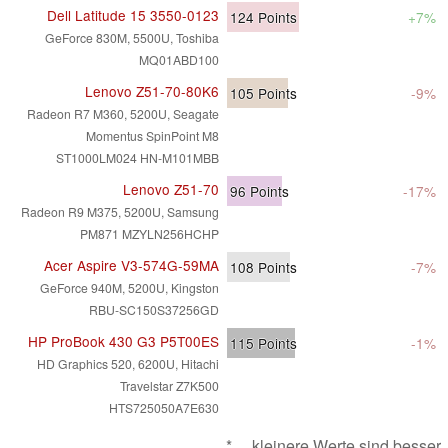
Dell Latitude 15 3550-0123
124
Points
+7%
GeForce 830M, 5500U, Toshiba
MQ01ABD100
Lenovo Z51-70-80K6
105
Points
-9%
Radeon R7 M360, 5200U, Seagate
Momentus SpinPoint M8
ST1000LM024 HN-M101MBB
Lenovo Z51-70
96
Points
-17%
Radeon R9 M375, 5200U, Samsung
PM871 MZYLN256HCHP
Acer Aspire V3-574G-59MA
108
Points
-7%
GeForce 940M, 5200U, Kingston
RBU-SC150S37256GD
HP ProBook 430 G3 P5T00ES
115
Points
-1%
HD Graphics 520, 6200U, Hitachi
Travelstar Z7K500
HTS725050A7E630
* ... kleinere Werte sind besser