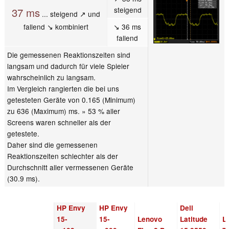
steigend
37 ms
... steigend ↗ und
fallend ↘ kombiniert
↘ 36 ms
fallend
Die gemessenen Reaktionszeiten sind
langsam und dadurch für viele Spieler
wahrscheinlich zu langsam.
Im Vergleich rangierten die bei uns
getesteten Geräte von 0.165 (Minimum)
zu 636 (Maximum) ms. » 53 % aller
Screens waren schneller als der
getestete.
Daher sind die gemessenen
Reaktionszeiten schlechter als der
Durchschnitt aller vermessenen Geräte
(30.9 ms).
HP Envy
HP Envy
Dell
15-
15-
Lenovo
Latitude
L