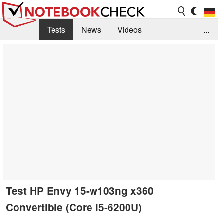
Tests
News
Videos
...
Benchmarks & Tech
Externe Tests
Kaufberatung
Deals
Suche
Jobs
Forum
Test HP Envy 15-w103ng x360
Convertible (Core i5-6200U)