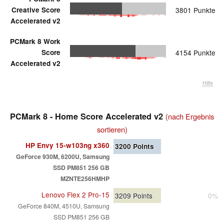
Creative Score
3801 Punkte
Accelerated v2
PCMark 8 Work
Score
4154 Punkte
Accelerated v2
Hilfe
PCMark 8 - Home Score Accelerated v2
(nach Ergebnis
sortieren)
HP Envy 15-w103ng x360
3200
Points
GeForce 930M, 6200U, Samsung
SSD PM851 256 GB
MZNTE256HMHP
Lenovo Flex 2 Pro-15
3209
Points
0%
GeForce 840M, 4510U, Samsung
SSD PM851 256 GB