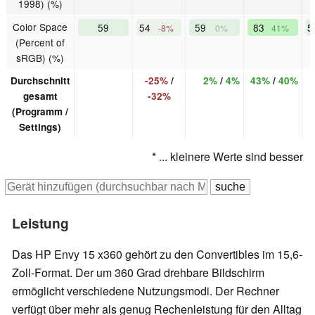
1998) (%)
Color Space
59
54
59
83
5
-8%
0%
41%
(Percent of
sRGB) (%)
Durchschnitt
-25%
/
2%
/
4%
43%
/
40%
gesamt
-32%
(Programm /
Settings)
* ... kleinere Werte sind besser
Leistung
Das HP Envy 15 x360 gehört zu den Convertibles im 15,6-
Zoll-Format. Der um 360 Grad drehbare Bildschirm
ermöglicht verschiedene Nutzungsmodi. Der Rechner
verfügt über mehr als genug Rechenleistung für den Alltag