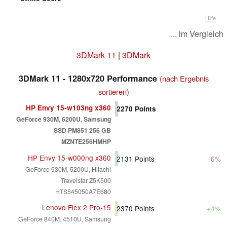
Hilfe
... im Vergleich
3DMark 11
|
3DMark
3DMark 11 - 1280x720 Performance
(nach Ergebnis
sortieren)
HP Envy 15-w103ng x360
2270
Points
GeForce 930M, 6200U, Samsung
SSD PM851 256 GB
MZNTE256HMHP
HP Envy 15-w000ng x360
2131
Points
-6%
GeForce 930M, 5200U, Hitachi
Travelstar Z5K500
HTS545050A7E680
Lenovo Flex 2 Pro-15
2370
Points
+4%
GeForce 840M, 4510U, Samsung