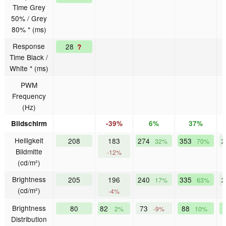
Time Grey
50% / Grey
80% * (ms)
Response
28
?
Time Black /
White * (ms)
PWM
Frequency
(Hz)
Bildschirm
-39%
6%
37%
Helligkeit
208
183
274
353
2
32%
70%
Bildmitte
-12%
(cd/m²)
Brightness
205
196
240
335
2
17%
63%
(cd/m²)
-4%
Brightness
80
82
73
88
2%
-9%
10%
Distribution