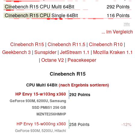
Cinebench R15 CPU Multi 64Bit
292 Points
Cinebench R15 CPU Single 64Bit
116 Points
Hilfe
... im Vergleich
Cinebench R15
|
Cinebench R11.5
|
Cinebench R10
|
Geekbench 3
|
Sunspider
|
JetStream 1.1
|
Mozilla Kraken 1.1
|
Octane V2
|
Peacekeeper
Cinebench R15
CPU Multi 64Bit
(nach Ergebnis sortieren)
HP Envy 15-w103ng x360
292
Points
GeForce 930M, 6200U, Samsung
SSD PM851 256 GB
MZNTE256HMHP
HP Envy 15-w000ng x360
258
Points
-12%
GeForce 930M, 5200U, Hitachi