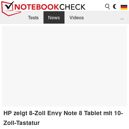
Tests
News
Videos
...
Benchmarks & Tech
Externe Tests
Kaufberatung
Deals
Suche
Jobs
Forum
HP zeigt 8-Zoll Envy Note 8 Tablet mit 10-
Zoll-Tastatur