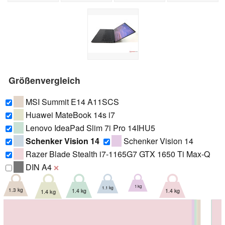
Größenvergleich
MSI Summit E14 A11SCS
Huawei MateBook 14s i7
Lenovo IdeaPad Slim 7i Pro 14IHU5
Schenker Vision 14
Schenker Vision 14
Razer Blade Stealth i7-1165G7 GTX 1650 Ti Max-Q
DIN A4
❌
1 kg
1.1 kg
1.3 kg
1.4 kg
1.4 kg
1.4 kg