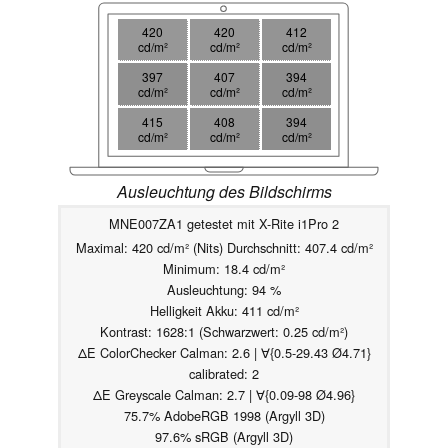
420
420
412
cd/m²
cd/m²
cd/m²
397
407
394
cd/m²
cd/m²
cd/m²
415
408
394
cd/m²
cd/m²
cd/m²
Ausleuchtung des Bildschirms
MNE007ZA1 getestet mit X-Rite i1Pro 2
Maximal: 420 cd/m² (Nits) Durchschnitt: 407.4 cd/m²
Minimum: 18.4 cd/m²
Ausleuchtung: 94 %
Helligkeit Akku: 411 cd/m²
Kontrast: 1628:1 (Schwarzwert: 0.25 cd/m²)
ΔE ColorChecker Calman: 2.6 | ∀{0.5-29.43 Ø4.71}
calibrated: 2
ΔE Greyscale Calman: 2.7 | ∀{0.09-98 Ø4.96}
75.7% AdobeRGB 1998 (Argyll 3D)
97.6% sRGB (Argyll 3D)