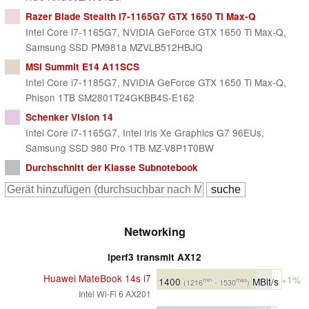
Razer Blade Stealth i7-1165G7 GTX 1650 Ti Max-Q
Intel Core i7-1165G7, NVIDIA GeForce GTX 1650 Ti Max-Q,
Samsung SSD PM981a MZVLB512HBJQ
MSI Summit E14 A11SCS
Intel Core i7-1185G7, NVIDIA GeForce GTX 1650 Ti Max-Q,
Phison 1TB SM2801T24GKBB4S-E162
Schenker Vision 14
Intel Core i7-1165G7, Intel Iris Xe Graphics G7 96EUs,
Samsung SSD 980 Pro 1TB MZ-V8P1T0BW
Durchschnitt der Klasse
Subnotebook
Networking
iperf3 transmit AX12
Huawei MateBook 14s i7
+1%
1400
MBit/s
min
max
(1216
- 1530
)
Intel Wi-Fi 6 AX201