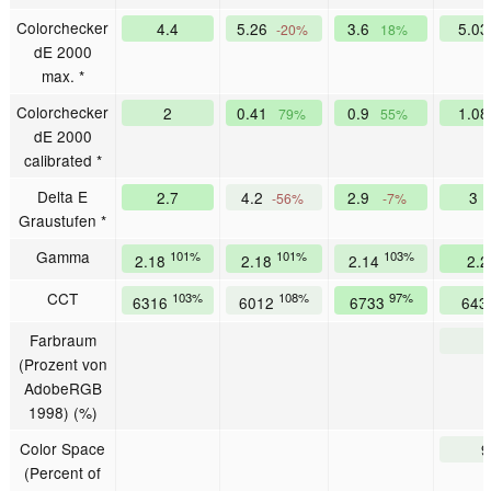
Colorchecker
4.4
5.26
3.6
5.0
-20%
18%
dE 2000
max. *
Colorchecker
2
0.41
0.9
1.0
79%
55%
dE 2000
calibrated *
Delta E
2.7
4.2
2.9
3
-56%
-7%
Graustufen *
Gamma
101%
101%
103%
2.18
2.18
2.14
2.
CCT
103%
108%
97%
6316
6012
6733
643
Farbraum
(Prozent von
AdobeRGB
1998) (%)
Color Space
9
(Percent of