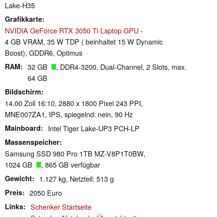
Lake-H35
Grafikkarte
NVIDIA GeForce RTX 3050 Ti Laptop GPU
-
4 GB VRAM, 35 W TDP ( beinhaltet 15 W Dynamic
Boost), GDDR6, Optimus
RAM
32 GB
, DDR4-3200, Dual-Channel, 2 Slots, max.
64 GB
Bildschirm
14.00 Zoll 16:10, 2880 x 1800 Pixel 243 PPI,
MNE007ZA1, IPS, spiegelnd: nein, 90 Hz
Mainboard
Intel Tiger Lake-UP3 PCH-LP
Massenspeicher
Samsung SSD 980 Pro 1TB MZ-V8P1T0BW,
1024 GB
, 865 GB verfügbar
Gewicht
1.127 kg, Netzteil: 513 g
Preis
2050 Euro
Links
Schenker Startseite