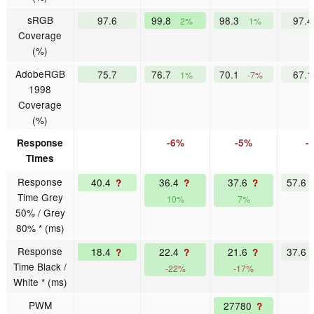
sRGB
97.6
99.8
98.3
97.
2%
1%
Coverage
(%)
AdobeRGB
75.7
76.7
70.1
67.
1%
-7%
1998
Coverage
(%)
Response
-6%
-5%
-
Times
Response
40.4
36.4
37.6
57.6
?
?
?
Time Grey
10%
7%
50% / Grey
80% * (ms)
Response
18.4
22.4
21.6
37.6
?
?
?
Time Black /
-22%
-17%
White * (ms)
PWM
27780
?