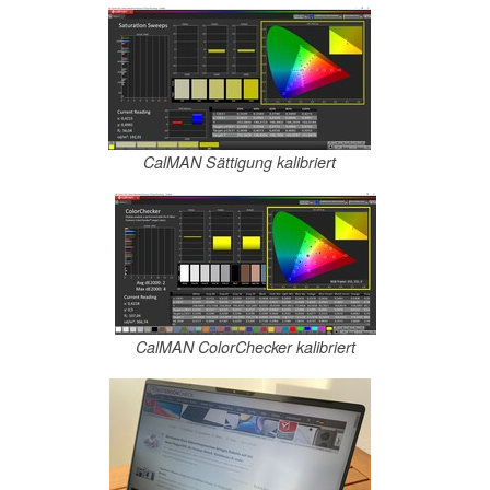
CalMAN Sättigung kalibriert
CalMAN ColorChecker kalibriert