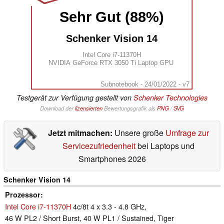
Sehr Gut (88%)
Schenker Vision 14
Intel Core i7-11370H
NVIDIA GeForce RTX 3050 Ti Laptop GPU
Subnotebook - 24/01/2022 - v7
Testgerät zur Verfügung gestellt von
Schenker Technologies
Download der
lizensierten
Bewertungsgrafik als
PNG
/
SVG
Jetzt mitmachen:
Unsere große
Umfrage zur
Servicezufriedenheit
bei Laptops und
Smartphones 2026
Schenker Vision 14
Prozessor
Intel Core i7-11370H
4c/8t 4 x 3.3 - 4.8 GHz,
46 W PL2 / Short Burst, 40 W PL1 / Sustained, Tiger