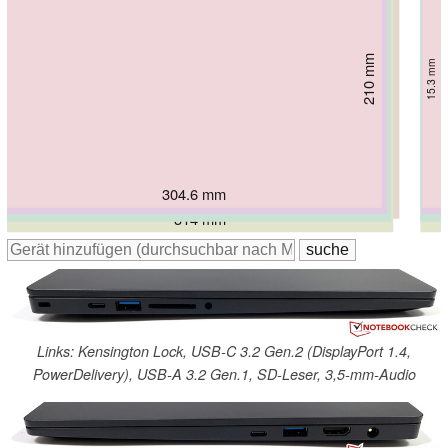
210 mm
221.4 mm
215 mm
215 mm
15.3 mm
219 mm
15.6 mm
15.6 mm
16.9 mm
230 mm
16 mm
16.7 mm
304.6 mm
308.8 mm
308.8 mm
319 mm
312.4 mm
314 mm
Links: Kensington Lock, USB-C 3.2 Gen.2 (DisplayPort 1.4,
PowerDelivery), USB-A 3.2 Gen.1, SD-Leser, 3,5-mm-Audio