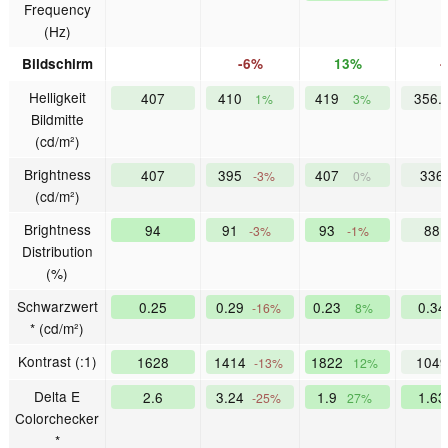
Frequency
(Hz)
Bildschirm
-6%
13%
Helligkeit
407
410
419
356.
1%
3%
Bildmitte
(cd/m²)
Brightness
407
395
407
33
-3%
0%
(cd/m²)
Brightness
94
91
93
88
-3%
-1%
Distribution
(%)
Schwarzwert
0.25
0.29
0.23
0.3
-16%
8%
* (cd/m²)
Kontrast (:1)
1628
1414
1822
104
-13%
12%
Delta E
2.6
3.24
1.9
1.6
-25%
27%
Colorchecker
*