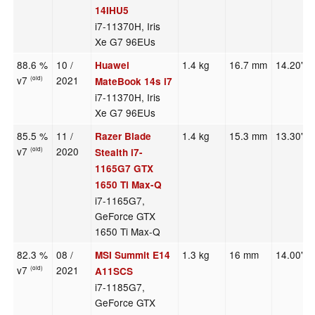
14IHU5
i7-11370H, Iris
Xe G7 96EUs
88.6 %
10 /
1.4 kg
16.7 mm
14.20"
Huawei
v7
2021
(old)
MateBook 14s i7
i7-11370H, Iris
Xe G7 96EUs
85.5 %
11 /
1.4 kg
15.3 mm
13.30"
Razer Blade
v7
2020
(old)
Stealth i7-
1165G7 GTX
1650 Ti Max-Q
i7-1165G7,
GeForce GTX
1650 Ti Max-Q
82.3 %
08 /
1.3 kg
16 mm
14.00"
MSI Summit E14
v7
2021
(old)
A11SCS
i7-1185G7,
GeForce GTX