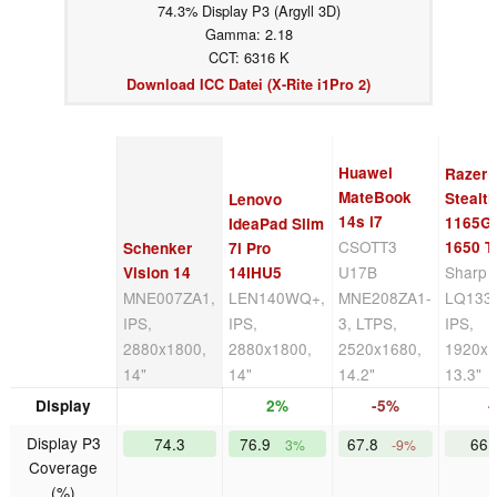
74.3% Display P3 (Argyll 3D)
Gamma: 2.18
CCT: 6316 K
Download ICC Datei (X-Rite i1Pro 2)
Huawei
Razer 
MateBook
Stealth
Lenovo
14s i7
1165G
IdeaPad Slim
CSOTT3
1650 T
Schenker
7i Pro
U17B
Sharp
Vision 14
14IHU5
MNE007ZA1,
LEN140WQ+,
MNE208ZA1-
LQ133
IPS,
IPS,
3, LTPS,
IPS,
2880x1800,
2880x1800,
2520x1680,
1920x1
14"
14"
14.2"
13.3"
Display
2%
-5%
Display P3
74.3
76.9
67.8
66
3%
-9%
Coverage
(%)