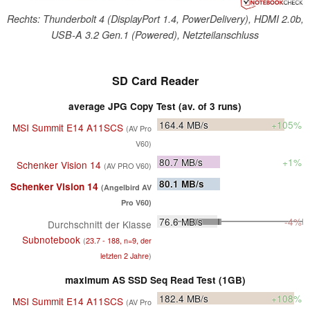
Rechts: Thunderbolt 4 (DisplayPort 1.4, PowerDelivery), HDMI 2.0b,
USB-A 3.2 Gen.1 (Powered), Netzteilanschluss
SD Card Reader
average JPG Copy Test (av. of 3 runs)
164.4
MB/s
+105%
MSI Summit E14 A11SCS
(AV Pro
V60)
80.7
MB/s
+1%
Schenker Vision 14
(AV PRO V60)
80.1
MB/s
Schenker Vision 14
(Angelbird AV
Pro V60)
76.6
MB/s
-4%
Durchschnitt der Klasse
Subnotebook
(
23.7 - 188, n=9, der
letzten 2 Jahre
)
maximum AS SSD Seq Read Test (1GB)
182.4
MB/s
+108%
MSI Summit E14 A11SCS
(AV Pro