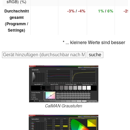
sRGB) (%)
Durchschnitt
-3%
/
-4%
1%
/
6%
-2
gesamt
(Programm /
Settings)
* ... kleinere Werte sind besser
CalMAN Graustufen