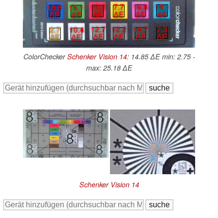
16.8
19.1
19.2
7.7
18.8
15.1
∆E
∆E
∆E
∆E
∆E
∆E
10.7
7.3
12.7
12.2
2.7
10.4
∆E
∆E
∆E
∆E
∆E
∆E
ColorChecker
Schenker Vision 14
: 14.85 ∆E min: 2.75 -
max: 25.18 ∆E
Schenker Vision 14