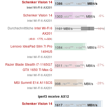
Schenker Vision 14
1386
MBit/s
min
max
(1229
- 1460
)
Intel Wi-Fi 6 AX201
Schenker Vision 14
-6%
1303
MBit/s
min
max
(653
- 1347
)
Intel Wi-Fi 6 AX201
Durchschnittliche
Intel Wi-Fi 6
1161
MBit/s
-16%
AX201
(
49.8 - 1775, n=324
)
Lenovo IdeaPad Slim 7i Pro
-22%
1084
MBit/s
min
max
(1013
- 1134
)
14IHU5
Intel Wi-Fi 6 AX201
Razer Blade Stealth i7-1165G7
-27%
1011
MBit/s
min
max
(781
- 1084
)
GTX 1650 Ti Max-Q
Intel Wi-Fi 6 AX201
MSI Summit E14 A11SCS
-28%
998
MBit/s
min
max
(787
- 1041
)
Intel Wi-Fi 6 AX201
iperf3 receive AX12
Schenker Vision 14
1617
MBit/s
min
max
(1531
- 1678
)