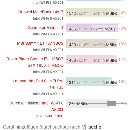
Intel Wi-Fi 6 AX201
Huawei MateBook 14s i7
-5%
1542
MBit/s
min
max
(1327
- 1601
)
Intel Wi-Fi 6 AX201
Schenker Vision 14
-8%
1486
MBit/s
min
max
(713
- 1549
)
Intel Wi-Fi 6 AX201
MSI Summit E14 A11SCS
-10%
1450
MBit/s
min
max
(1161
- 1555
)
Intel Wi-Fi 6 AX201
Razer Blade Stealth i7-1165G7
-11%
1438
MBit/s
min
max
(1328
- 1521
)
GTX 1650 Ti Max-Q
Intel Wi-Fi 6 AX201
Lenovo IdeaPad Slim 7i Pro
-19%
1311
MBit/s
min
max
(1144
- 1450
)
14IHU5
Intel Wi-Fi 6 AX201
Durchschnittliche
Intel Wi-Fi 6
1261
MBit/s
-22%
AX201
(
136 - 1743, n=324
)