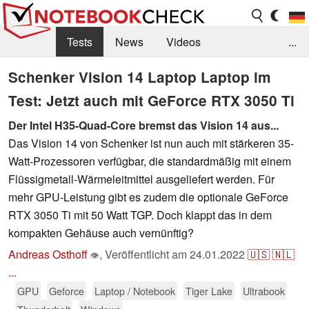
Tests
News
Videos
...
Benchmarks & Tech
Externe Tests
Schenker Vision 14 Laptop Laptop im
Test: Jetzt auch mit GeForce RTX 3050 Ti
Kaufberatung
Deals
Suche
Jobs
Der Intel H35-Quad-Core bremst das Vision 14 aus...
Forum
Das Vision 14 von Schenker ist nun auch mit stärkeren 35-
Watt-Prozessoren verfügbar, die standardmäßig mit einem
Flüssigmetall-Wärmeleitmittel ausgeliefert werden. Für
mehr GPU-Leistung gibt es zudem die optionale GeForce
RTX 3050 Ti mit 50 Watt TGP. Doch klappt das in dem
kompakten Gehäuse auch vernünftig?
Andreas Osthoff
,
Veröffentlicht am
24.01.2022
🇺🇸
🇳🇱
👁
...
GPU
Geforce
Laptop / Notebook
Tiger Lake
Ultrabook