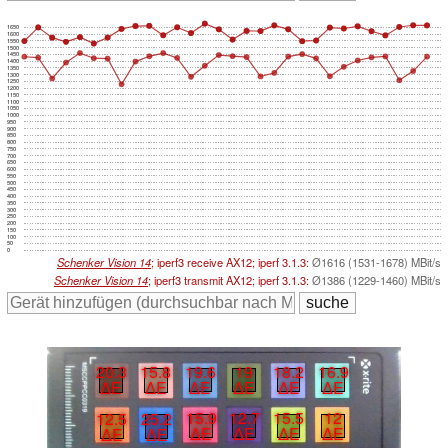
1650
1600
1550
1500
1450
1400
1350
1300
1250
1200
1150
1100
1050
1000
950
900
850
800
750
700
650
600
550
500
450
400
350
300
250
200
150
100
50
0
Schenker Vision 14
; iperf3 receive AX12; iperf 3.1.3:
Ø1616 (1531-1678) MBit/s
Schenker Vision 14
; iperf3 transmit AX12; iperf 3.1.3:
Ø1386 (1229-1460) MBit/s
18.2
16.9
19.6
19
20.3
15.8
∆E
∆E
∆E
∆E
∆E
∆E
15.5
12
15.9
12.7
12.5
25.2
∆E
∆E
∆E
∆E
∆E
∆E