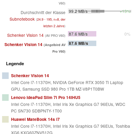
V60)
99.2
MB/s
+13%
Durchschnitt der Klasse
Subnotebook
(
24.9 - 195, n=8, der
letzten 2 Jahre
)
87.6
MB/s
0%
Schenker Vision 14
(AV PRO V60)
87.6
MB/s
Schenker Vision 14
(Angelbird AV
Pro V60)
Legende
Schenker Vision 14
Intel Core i7-11370H, NVIDIA GeForce RTX 3050 Ti Laptop
GPU, Samsung SSD 980 Pro 1TB MZ-V8P1T0BW
Lenovo IdeaPad Slim 7i Pro 14IHU5
Intel Core i7-11370H, Intel Iris Xe Graphics G7 96EUs, WDC
PC SN730 SDBPNTY-1T00
Huawei MateBook 14s i7
Intel Core i7-11370H, Intel Iris Xe Graphics G7 96EUs, Toshiba
XG6 KXG60ZNV512G