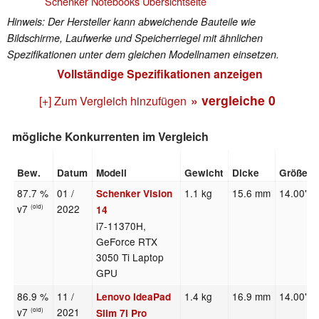
Schenker Notebooks Übersichtseite
Hinweis: Der Hersteller kann abweichende Bauteile wie
Bildschirme, Laufwerke und Speicherriegel mit ähnlichen
Spezifikationen unter dem gleichen Modellnamen einsetzen.
Vollständige Spezifikationen anzeigen
» vergleiche
0
[+] Zum Vergleich hinzufügen
mögliche Konkurrenten im Vergleich
Bew.
Datum
Modell
Gewicht
Dicke
Größe
87.7 %
01 /
1.1 kg
15.6 mm
14.00"
Schenker Vision
v7
2022
(old)
14
i7-11370H,
GeForce RTX
3050 Ti Laptop
GPU
86.9 %
11 /
1.4 kg
16.9 mm
14.00"
Lenovo IdeaPad
v7
2021
(old)
Slim 7i Pro