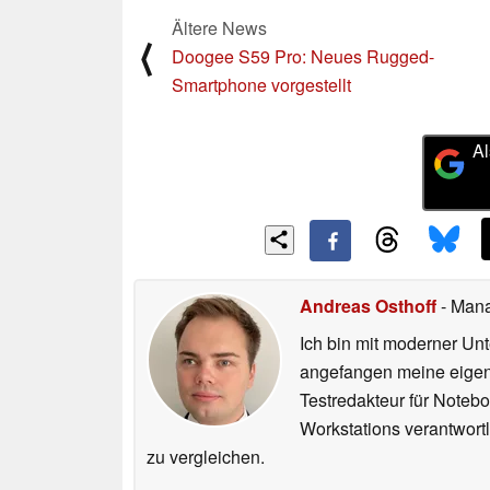
Ältere News
⟨
Doogee S59 Pro: Neues Rugged-
Smartphone vorgestellt
Al
Andreas Osthoff
- Mana
Ich bin mit moderner U
angefangen meine eigen
Testredakteur für Noteb
Workstations verantwortl
zu vergleichen.