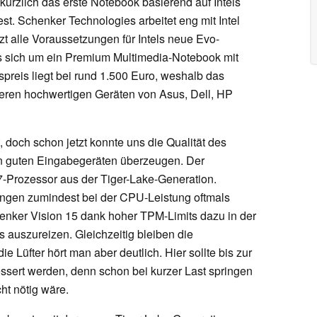
 kürzlich das erste Notebook basierend auf Intels
. Schenker Technologies arbeitet eng mit Intel
t alle Voraussetzungen für Intels neue Evo-
es sich um ein Premium Multimedia-Notebook mit
spreis liegt bei rund 1.500 Euro, weshalb das
deren hochwertigen Geräten von Asus, Dell, HP
, doch schon jetzt konnte uns die Qualität des
 guten Eingabegeräten überzeugen. Der
i7-Prozessor aus der Tiger-Lake-Generation.
ngen zumindest bei der CPU-Leistung oftmals
enker Vision 15 dank hoher TPM-Limits dazu in der
s auszureizen. Gleichzeitig bleiben die
e Lüfter hört man aber deutlich. Hier sollte bis zur
sert werden, denn schon bei kurzer Last springen
cht nötig wäre.