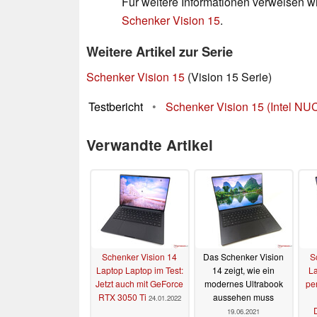
Für weitere Informationen verweisen wi
Schenker Vision 15
.
Weitere Artikel zur Serie
Schenker Vision 15
(Vision 15 Serie)
Testbericht
•
Schenker Vision 15 (Intel NUC
Verwandte Artikel
Schenker Vision 14
Das Schenker Vision
S
Laptop Laptop im Test:
14 zeigt, wie ein
La
Jetzt auch mit GeForce
modernes Ultrabook
per
RTX 3050 Ti
aussehen muss
24.01.2022
19.06.2021