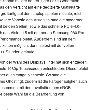
rte konnte mit der neuen Tiger-Lake-Generation
as den Verzicht auf eine dedizierte Grafikkarte
roßartig auf dem Laptop spielen möchte, reicht
eitere Vorteile des Vision 15 sind die modernen
uf beiden Seiten) sowie das schnelle PCIe-4.0-
sich das Vision 15 mit der neuen Samsung 980 Pro
e Performance bietet. Außerdem sind mit dem
zeiten möglich, denn selbst mit der vollen
d 11 Stunden gelaufen.
von der Wahl des Displays. Intel hat sich entgegen
nels 1080p-Touchscreen entschieden. Dieser bietet
aber auch einige Nachteile. So sind die
res Ghosting), zudem ist die Farbgenauigkeit auch
. Zusammen mit der unvollständigen sRGB-
ie beste Wahl für die Bearbeitung von