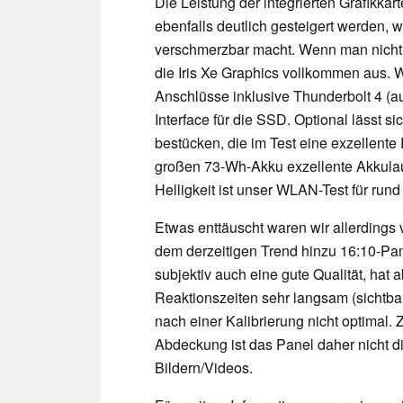
Die Leistung der integrierten Grafikka
ebenfalls deutlich gesteigert werden, w
verschmerzbar macht. Wenn man nicht g
die Iris Xe Graphics vollkommen aus. W
Anschlüsse inklusive Thunderbolt 4 (a
Interface für die SSD. Optional lässt 
bestücken, die im Test eine exzellent
großen 73-Wh-Akku exzellente Akkulauf
Helligkeit ist unser WLAN-Test für run
Etwas enttäuscht waren wir allerdings 
dem derzeitigen Trend hinzu 16:10-Pa
subjektiv auch eine gute Qualität, hat 
Reaktionszeiten sehr langsam (sichtba
nach einer Kalibrierung nicht optimal
Abdeckung ist das Panel daher nicht d
Bildern/Videos.