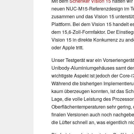
Mit dem
Schenker Vision 15
hatten wir
neuen NUC-M15-Referenzdesign im Test
zusammen und das Vision 15 unterstütz
Plattform. Bei dem Vision 15 handelt 
dem 15,6-Zoll-Formfaktor. Der Einstieg
Vision 15 in direkte Konkurrenz zu an
oder Apple tritt.
Unser Testgerät war ein Vorseriengerät
Unibody-Aluminiumgehäuses samt den
wichtigste Aspekt ist jedoch der Core-
Während die bisherigen Implementieru
kaum überzeugen konnten, ist das Sch
Lage, die volle Leistung des Prozessor
Oberflächentemperaturen sehr gering, di
finalen Versionen auch noch nachgebes
die Lüfter schnell an, was eigentlich ni