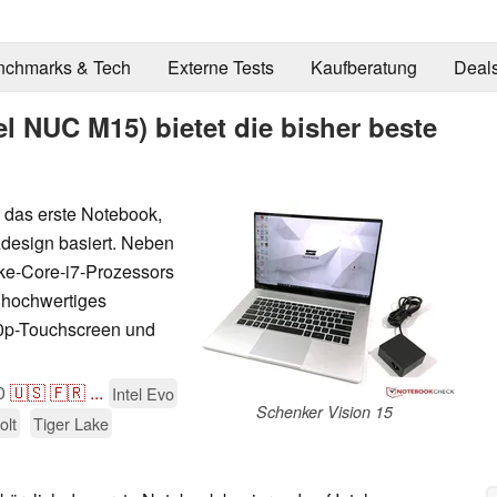
nchmarks & Tech
Externe Tests
Kaufberatung
Deal
el NUC M15) bietet die bisher beste
g
 das erste Notebook,
design basiert. Neben
ake-Core-i7-Prozessors
n hochwertiges
0p-Touchscreen und
0
🇺🇸
🇫🇷
...
Intel Evo
Schenker Vision 15
olt
Tiger Lake