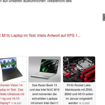
r auf unseren ausführlichen Testbericht des
 M15) Laptop im Test: Intels Antwort auf XPS 1...
chenker Vision 14
Das Razer Book 13
Fit für Rocket Lake:
ptop im Test - Das
und das Intel NUC M15
Mainboards mit Z590,
fekte Ultrabook mit
sind momentan die
B560 und H510 sollen
1 kg und 16:10-
schnellsten Laptops
im Januar vorgestellt
Display?
mit einem Intel Gen11
werden
17.06.2021
16.12.2020