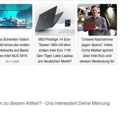
Core i7-1165G7
17.12.2020
s Schenker Vision
MSI Prestige 14 Evo-
"Unsere Nachahmer
ist eines der ersten
Teaser: MSI mit dem
jagen Specs": Intels
tebooks auf Basis
ersten Intel Evo 11th
Chris Walker spricht
es Intel NUC M15
Gen Tiger Lake-Laptop
über Intel Evo und
am deutschen Markt?
dessen Bedeutung für
25.11.2020
Notebooks
02.09.2020
02.09.2020
n zu diesem Artikel? - Uns interessiert Deine Meinung