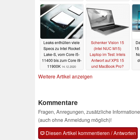
Leaks enthüllen viele
Schenker Vision 15
Da
Specs zu Intel Rocket
(Intel NUC M15)
15 
Lake-S, vom Core i5-
Laptop im Test: Intels
No
11400 bis zum Core i9-
Antwort auf XPS 15
d
11900K
und MacBook Pro?
14.12.2020
03.12.2020
Weitere Artikel anzeigen
Kommentare
Fragen, Anregungen, zusätzliche Informatione
(auch ohne Anmeldung möglich)!
Diesen Artikel kommentieren / Antworten