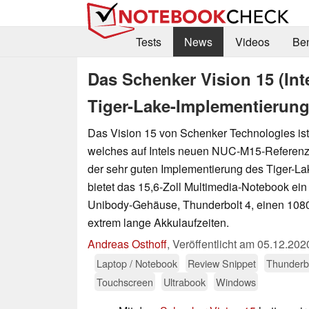
Tests
News
Videos
Be
Das Schenker Vision 15 (Int
Tiger-Lake-Implementierun
Das Vision 15 von Schenker Technologies ist
welches auf Intels neuen NUC-M15-Referenz
der sehr guten Implementierung des Tiger-L
bietet das 15,6-Zoll Multimedia-Notebook ei
Unibody-Gehäuse, Thunderbolt 4, einen 108
extrem lange Akkulaufzeiten.
Andreas Osthoff
,
Veröffentlicht am
05.12.202
Laptop / Notebook
Review Snippet
Thunderb
Touchscreen
Ultrabook
Windows