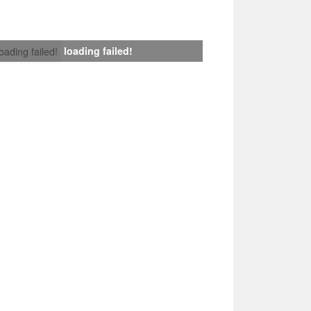
loading failed!
loading failed!