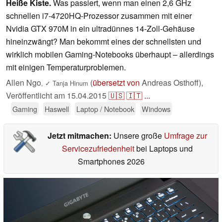
Heiße Kiste.
Was passiert, wenn man einen 2,6 GHz
schnellen i7-4720HQ-Prozessor zusammen mit einer
Nvidia GTX 970M in ein ultradünnes 14-Zoll-Gehäuse
hineinzwängt? Man bekommt eines der schnellsten und
wirklich mobilen Gaming-Notebooks überhaupt – allerdings
mit einigen Temperaturproblemen.
Allen Ngo
(
übersetzt von
Andreas Osthoff),
,
✓
Tanja Hinum
Veröffentlicht am
15.04.2015
🇺🇸
🇮🇹
...
Gaming
Haswell
Laptop / Notebook
Windows
Jetzt mitmachen:
Unsere große
Umfrage zur
Servicezufriedenheit
bei Laptops und
Smartphones 2026