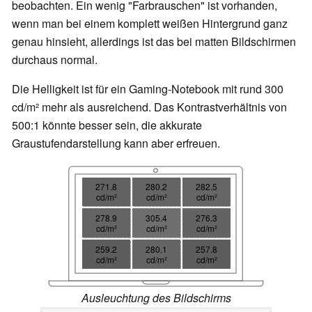
beobachten. Ein wenig "Farbrauschen" ist vorhanden,
wenn man bei einem komplett weißen Hintergrund ganz
genau hinsieht, allerdings ist das bei matten Bildschirmen
durchaus normal.
Die Helligkeit ist für ein Gaming-Notebook mit rund 300
cd/m² mehr als ausreichend. Das Kontrastverhältnis von
500:1 könnte besser sein, die akkurate
Graustufendarstellung kann aber erfreuen.
271.8
280.2
282.5
cd/m²
cd/m²
cd/m²
278.9
305.4
276.3
cd/m²
cd/m²
cd/m²
259.2
280.1
257.8
cd/m²
cd/m²
cd/m²
Ausleuchtung des Bildschirms