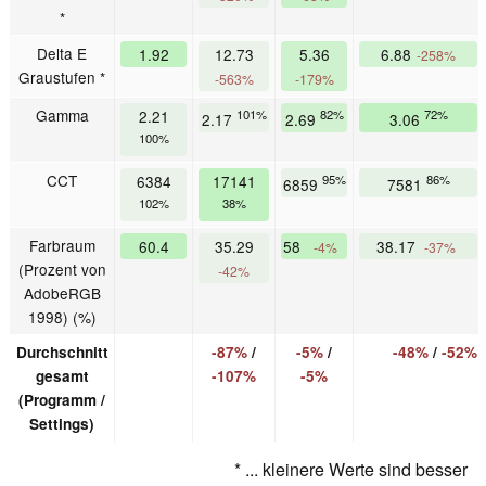
*
Delta E
1.92
12.73
5.36
6.88
-258%
Graustufen *
-563%
-179%
Gamma
2.21
101%
82%
72%
2.17
2.69
3.06
100%
CCT
6384
17141
95%
86%
6859
7581
102%
38%
Farbraum
60.4
35.29
58
38.17
-4%
-37%
(Prozent von
-42%
AdobeRGB
1998) (%)
Durchschnitt
-87%
/
-5%
/
-48%
/
-52%
gesamt
-107%
-5%
(Programm /
Settings)
* ... kleinere Werte sind besser