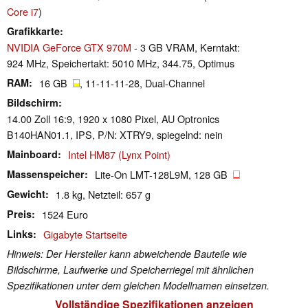
Core i7
)
Grafikkarte
NVIDIA GeForce GTX 970M
- 3 GB VRAM, Kerntakt:
924 MHz, Speichertakt: 5010 MHz, 344.75, Optimus
RAM
16 GB
, 11-11-11-28, Dual-Channel
Bildschirm
14.00 Zoll 16:9, 1920 x 1080 Pixel, AU Optronics
B140HAN01.1, IPS, P/N: XTRY9, spiegelnd: nein
Mainboard
Intel HM87 (Lynx Point)
Massenspeicher
Lite-On LMT-128L9M, 128 GB
Gewicht
1.8 kg, Netzteil: 657 g
Preis
1524 Euro
Links
Gigabyte Startseite
Hinweis: Der Hersteller kann abweichende Bauteile wie
Bildschirme, Laufwerke und Speicherriegel mit ähnlichen
Spezifikationen unter dem gleichen Modellnamen einsetzen.
Vollständige Spezifikationen anzeigen