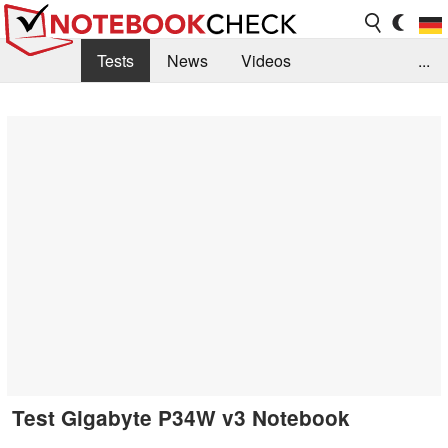
Tests
News
Videos
...
Benchmarks & Tech
Externe Tests
Kaufberatung
Deals
Suche
Jobs
Forum
Test Gigabyte P34W v3 Notebook