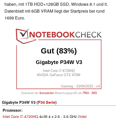
haben, mit 1TB HDD+128GB SSD, Windows 8.1 und lt.
Datenblatt mit
6GB VRAM
liegt der Startpreis bei rund
1699 Euro.
Gut (83%)
Gigabyte P34W V3
Intel Core i7-4720HQ
NVIDIA GeForce GTX 970M
Gaming - 15/04/2015 - v4
Download der
lizensierten
Bewertungsgrafik als
PNG
/
SVG
Gigabyte P34W V3 (
P34 Serie
)
Prozessor
Intel Core i7-4720HQ
4c/8t 4 x 2.6 - 3.6 GHz (
Intel