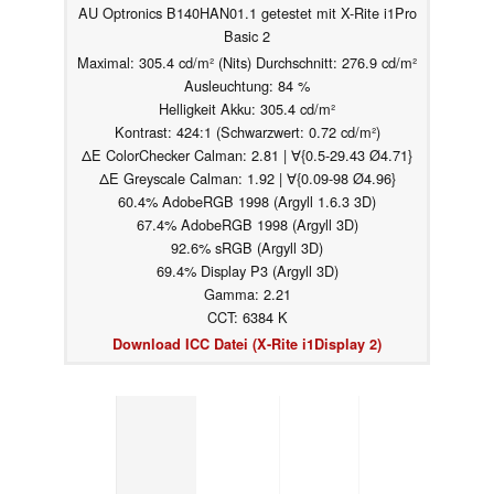
AU Optronics B140HAN01.1 getestet mit X-Rite i1Pro
Basic 2
Maximal: 305.4 cd/m² (Nits) Durchschnitt: 276.9 cd/m²
Ausleuchtung: 84 %
Helligkeit Akku: 305.4 cd/m²
Kontrast: 424:1 (Schwarzwert: 0.72 cd/m²)
ΔE ColorChecker Calman: 2.81 | ∀{0.5-29.43 Ø4.71}
ΔE Greyscale Calman: 1.92 | ∀{0.09-98 Ø4.96}
60.4% AdobeRGB 1998 (Argyll 1.6.3 3D)
67.4% AdobeRGB 1998 (Argyll 3D)
92.6% sRGB (Argyll 3D)
69.4% Display P3 (Argyll 3D)
Gamma: 2.21
CCT: 6384 K
Download ICC Datei (X-Rite i1Display 2)