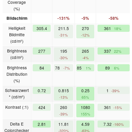
Coverage
(%)
Bildschirm
-131%
-5%
-58%
Helligkeit
305.4
211.5
270
361
18%
Bildmitte
-31%
-12%
(cd/m²)
Brightness
277
195
265
337
22%
(cd/m²)
-30%
-4%
Brightness
84
78
85
89
-7%
1%
6%
Distribution
(%)
Schwarzwert
0.72
0.815
0.25
1
-39%
* (cd/m²)
-13%
65%
Kontrast (:1)
424
260
1080
361
-15%
-39%
155%
Delta E
2.81
11.81
4.59
7.32
-160%
Colorchecker
-320%
-63%