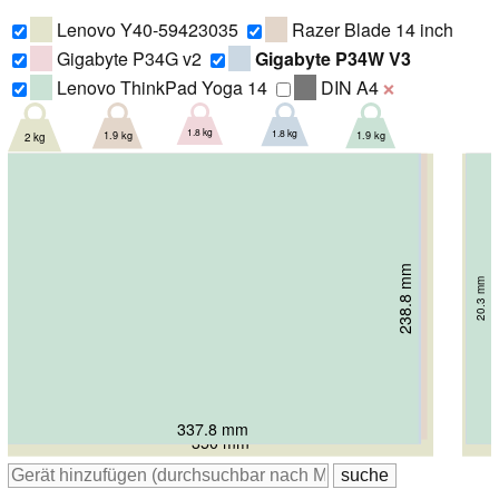
Lenovo Y40-59423035
Razer Blade 14 inch
Gigabyte P34G v2
Gigabyte P34W V3
Lenovo ThinkPad Yoga 14
DIN A4
❌
1.8 kg
1.8 kg
1.9 kg
1.9 kg
2 kg
238.8 mm
235 mm
239 mm
239 mm
249 mm
20.3 mm
20.9 mm
17 mm
21 mm
23.8 mm
345 mm
337.8 mm
340 mm
340 mm
350 mm