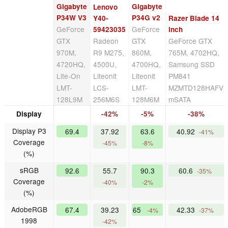
Gigabyte
Gigabyte
Lenovo
P34W V3
P34G v2
Y40-
Razer Blade 14
GeForce
GeForce
59423035
inch
GTX
Radeon
GTX
GeForce GTX
970M,
R9 M275,
860M,
765M, 4702HQ,
4720HQ,
4500U,
4700HQ,
Samsung SSD
Lite-On
Liteonit
Liteonit
PM841
LMT-
LCS-
LMT-
MZMTD128HAFV
128L9M
256M6S
128M6M
mSATA
Display
-42%
-5%
-38%
Display P3
69.4
37.92
63.6
40.92
-41%
Coverage
-45%
-8%
(%)
sRGB
92.6
55.7
90.3
60.6
-35%
Coverage
-40%
-2%
(%)
AdobeRGB
67.4
39.23
65
42.33
-4%
-37%
1998
-42%