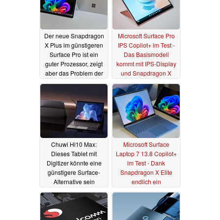
Der neue Snapdragon
Microsoft Surface Pro
X Plus im günstigeren
IPS Copilot+ im Test -
Surface Pro ist ein
Das Basismodell
guter Prozessor, zeigt
kommt mit IPS-Display
aber das Problem der
und Snapdragon X
aktuellen Qualcomm-
Plus
10.08.2024
ARM-CPUs
14.08.2024
Chuwi Hi10 Max:
Microsoft Surface
Dieses Tablet mit
Laptop 7 13.8 Copilot+
Digitizer könnte eine
im Test - Dank
günstigere Surface-
Snapdragon X Elite
Alternative sein
endlich ein
ernstzunehmender
08.08.2024
MacBook-Air-
Konkurrent?
04.07.2024