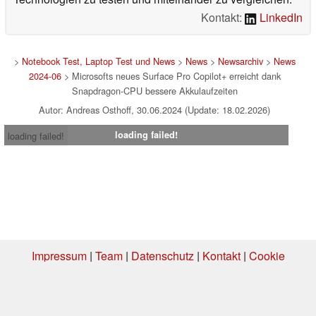
Kontakt:
LinkedIn
>
Notebook Test, Laptop Test und News
>
News
>
Newsarchiv
>
News
2024-06
> Microsofts neues Surface Pro Copilot+ erreicht dank
Snapdragon-CPU bessere Akkulaufzeiten
Autor: Andreas Osthoff, 30.06.2024 (Update: 18.02.2026)
loading failed!
loading failed!
Impressum
|
Team
|
Datenschutz
|
Kontakt
|
Cookie
Einstellungen
| 06.08.2026 07:09
* Beim Kauf über einen Affiliate-Link kann Notebookcheck eine Vergütung
erhalten. Vielen Dank für Ihre Unterstützung!.