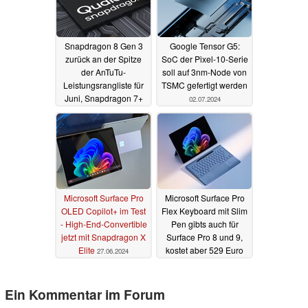
Snapdragon 8 Gen 3
Google Tensor G5:
zurück an der Spitze
SoC der Pixel-10-Serie
der AnTuTu-
soll auf 3nm-Node von
Leistungsrangliste für
TSMC gefertigt werden
Juni, Snapdragon 7+
02.07.2024
Gen 3 führt weiterhin
die Mittelklasse an
02.07.2024
Microsoft Surface Pro
Microsoft Surface Pro
OLED Copilot+ im Test
Flex Keyboard mit Slim
- High-End-Convertible
Pen gibts auch für
jetzt mit Snapdragon X
Surface Pro 8 und 9,
Elite
kostet aber 529 Euro
27.06.2024
21.05.2024
Ein Kommentar im Forum