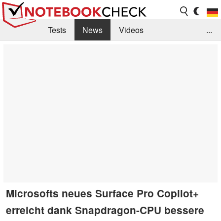
Tests
News
Videos
...
Benchmarks & Tech
Externe Tests
Kaufberatung
Deals
Suche
Jobs
Forum
Microsofts neues Surface Pro Copilot+
erreicht dank Snapdragon-CPU bessere