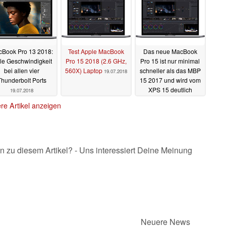
Book Pro 13 2018:
Test Apple MacBook
Das neue MacBook
lle Geschwindigkeit
Pro 15 2018 (2.6 GHz,
Pro 15 ist nur minimal
bei allen vier
560X) Laptop
schneller als das MBP
19.07.2018
Thunderbolt Ports
15 2017 und wird vom
XPS 15 deutlich
19.07.2018
geschlagen
18.07.2018
re Artikel anzeigen
n zu diesem Artikel? - Uns interessiert Deine Meinung
Neuere News