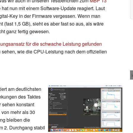
was wir auch in unseren Testberichten zum
MBP 13
 hat nun mit einem Software-Update reagiert. Laut
igital-Key in der Firmware vergessen. Wenn man
 (fast 1,5 GB), sieht es aber fast so aus, als wäre
cht ganz fertig gewesen.
ungsansatz für die schwache Leistung gefunden
u sehen, wie die CPU-Leistung nach dem offiziellen
tiert am deutlichsten
nkungen des Taktes
ir sehen konstant
 von mehr als 30
ng bleiben die
m 2. Durchgang stabil