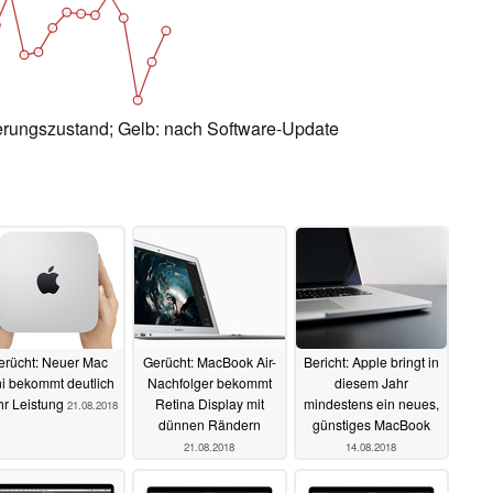
erungszustand; Gelb: nach Software-Update
erücht: Neuer Mac
Gerücht: MacBook Air-
Bericht: Apple bringt in
i bekommt deutlich
Nachfolger bekommt
diesem Jahr
r Leistung
Retina Display mit
mindestens ein neues,
21.08.2018
dünnen Rändern
günstiges MacBook
21.08.2018
14.08.2018