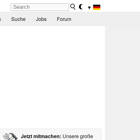
▼
s
Suche
Jobs
Forum
Jetzt mitmachen:
Unsere große