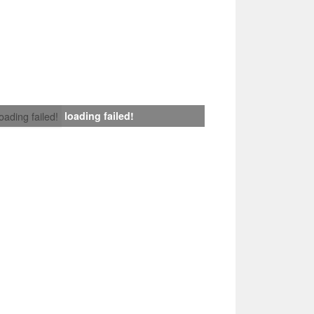
loading failed!
loading failed!