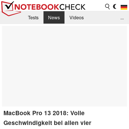
Tests
News
Videos
...
Benchmarks & Tech
Externe Tests
Kaufberatung
Deals
Suche
Jobs
Forum
MacBook Pro 13 2018: Volle
Geschwindigkeit bei allen vier