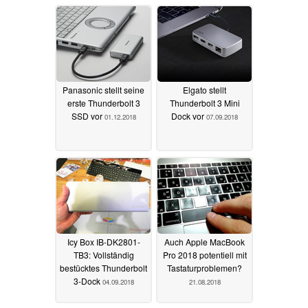
Panasonic stellt seine
Elgato stellt
erste Thunderbolt 3
Thunderbolt 3 Mini
SSD vor
Dock vor
01.12.2018
07.09.2018
Icy Box IB-DK2801-
Auch Apple MacBook
TB3: Vollständig
Pro 2018 potentiell mit
bestücktes Thunderbolt
Tastaturproblemen?
3-Dock
04.09.2018
21.08.2018