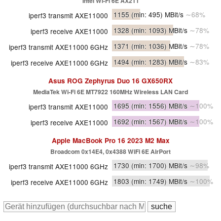
Intel Wi-Fi 6E AX211
1155
(min: 495)
MBit/s
∼68%
iperf3 transmit AXE11000
1328
(min: 1093)
MBit/s
∼78%
iperf3 receive AXE11000
1371
(min: 1036)
MBit/s
∼78%
iperf3 transmit AXE11000 6GHz
1494
(min: 1283)
MBit/s
∼83%
iperf3 receive AXE11000 6GHz
Asus ROG Zephyrus Duo 16 GX650RX
MediaTek Wi-Fi 6E MT7922 160MHz Wireless LAN Card
1695
(min: 1556)
MBit/s
∼100%
iperf3 transmit AXE11000
1692
(min: 1567)
MBit/s
∼100%
iperf3 receive AXE11000
Apple MacBook Pro 16 2023 M2 Max
Broadcom 0x14E4, 0x4388 WiFi 6E AirPort
1730
(min: 1700)
MBit/s
∼98%
iperf3 transmit AXE11000 6GHz
1803
(min: 1749)
MBit/s
∼100%
iperf3 receive AXE11000 6GHz