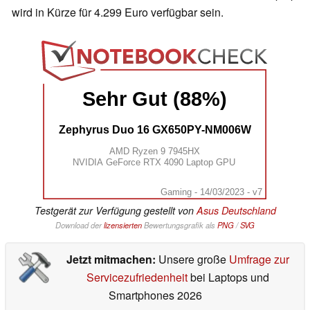
wird in Kürze für 4.299 Euro verfügbar sein.
Sehr Gut (88%)
Zephyrus Duo 16 GX650PY-NM006W
AMD Ryzen 9 7945HX
NVIDIA GeForce RTX 4090 Laptop GPU
Gaming - 14/03/2023 - v7
Testgerät zur Verfügung gestellt von
Asus Deutschland
Download der
lizensierten
Bewertungsgrafik als
PNG
/
SVG
Jetzt mitmachen:
Unsere große
Umfrage zur
Servicezufriedenheit
bei Laptops und
Smartphones 2026