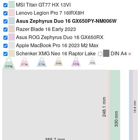
MSI Titan GT77 HX 13VI
Lenovo Legion Pro 7 16IRX8H
Asus Zephyrus Duo 16 GX650PY-NM006W
Razer Blade 16 Early 2023
Asus ROG Zephyrus Duo 16 GX650RX
Apple MacBook Pro 16 2023 M2 Max
Schenker XMG Neo 16 Raptor Lake
DIN A4
❌
2.2 kg
2.4 kg
2.7 kg
2.7 kg
2.6 kg
3.5 kg
248.1 mm
244 mm
21.99 mm
16.8 mm
262 mm
266 mm
266 mm
29.7 mm
20.5 mm
26 mm
330 mm
23 mm
355 mm
355.7 mm