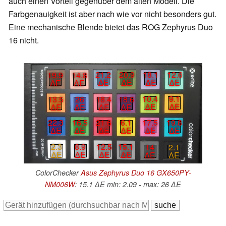
auch einen Vorteil gegenüber dem alten Modell. Die
Farbgenauigkeit ist aber nach wie vor nicht besonders gut.
Eine mechanische Blende bietet das ROG Zephyrus Duo
16 nicht.
18.1
12.6
21.2
20.9
19.9
14.8
∆E
∆E
∆E
∆E
∆E
∆E
10.4
9.1
18.4
18.6
13.5
26
∆E
∆E
∆E
∆E
∆E
∆E
17.5
19.8
22.3
16.5
21.6
6.1
∆E
∆E
∆E
∆E
∆E
∆E
2.3
8.9
12.5
15.1
14
2.1
∆E
∆E
∆E
∆E
∆E
∆E
ColorChecker
Asus Zephyrus Duo 16 GX650PY-
NM006W
: 15.1 ∆E min: 2.09 - max: 26 ∆E