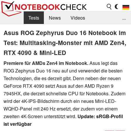
Tests
News
Videos
...
Benchmarks & Tech
Externe Tests
Asus ROG Zephyrus Duo 16 Notebook im
Test: Multitasking-Monster mit AMD Zen4,
Kaufberatung
Deals
Suche
Jobs
RTX 4090 & Mini-LED
Forum
Premiere für AMDs Zen4 im Notebook.
Asus legt das
ROG Zephyrus Duo 16 neu auf und verwendet die besten
Technologien, die es derzeit gibt. Denn neben der neuen
GeForce RTX 4090 setzt Asus auf den AMD Ryzen 9
7945HX, die derzeit schnellste CPU für Notebooks. Zudem
wird der 4K-IPS-Bildschirm durch ein neues Mini-LED-
WQHD-Panel mit 240 Hz ersetzt, der zudem von einem
zweiten 4K-Screen unterstützt wird.
Update: sRGB-Profil
ist verfügbar