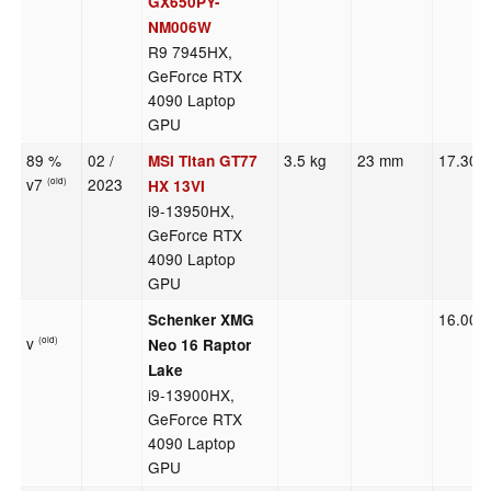
GX650PY-
NM006W
R9 7945HX,
GeForce RTX
4090 Laptop
GPU
89 %
02 /
3.5 kg
23 mm
17.30"
MSI Titan GT77
v7
2023
(old)
HX 13VI
i9-13950HX,
GeForce RTX
4090 Laptop
GPU
16.00"
Schenker XMG
v
(old)
Neo 16 Raptor
Lake
i9-13900HX,
GeForce RTX
4090 Laptop
GPU