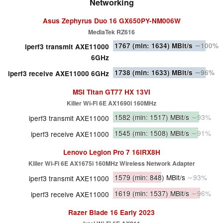
Networking
Asus Zephyrus Duo 16 GX650PY-NM006W
MediaTek RZ616
1767
(min: 1634)
MBit/s
∼100%
iperf3 transmit AXE11000
6GHz
1738
(min: 1633)
MBit/s
∼96%
iperf3 receive AXE11000 6GHz
MSI Titan GT77 HX 13VI
Killer Wi-Fi 6E AX1690i 160MHz
1582
(min: 1517)
MBit/s
∼93%
iperf3 transmit AXE11000
1545
(min: 1508)
MBit/s
∼91%
iperf3 receive AXE11000
Lenovo Legion Pro 7 16IRX8H
Killer Wi-Fi 6E AX1675i 160MHz Wireless Network Adapter
1579
(min: 848)
MBit/s
∼93%
iperf3 transmit AXE11000
1619
(min: 1537)
MBit/s
∼96%
iperf3 receive AXE11000
Razer Blade 16 Early 2023