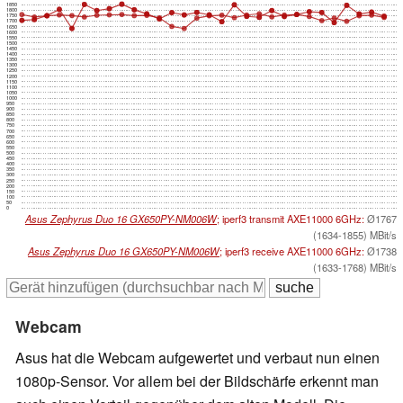
1850
1800
1750
1700
1650
1600
1550
1500
1450
1400
1350
1300
1250
1200
1150
1100
1050
1000
950
900
850
800
750
700
650
600
550
500
450
400
350
300
250
200
150
100
50
0
Asus Zephyrus Duo 16 GX650PY-NM006W
; iperf3 transmit AXE11000 6GHz:
Ø1767
(1634-1855) MBit/s
Asus Zephyrus Duo 16 GX650PY-NM006W
; iperf3 receive AXE11000 6GHz:
Ø1738
(1633-1768) MBit/s
Webcam
Asus hat die Webcam aufgewertet und verbaut nun einen
1080p-Sensor. Vor allem bei der Bildschärfe erkennt man