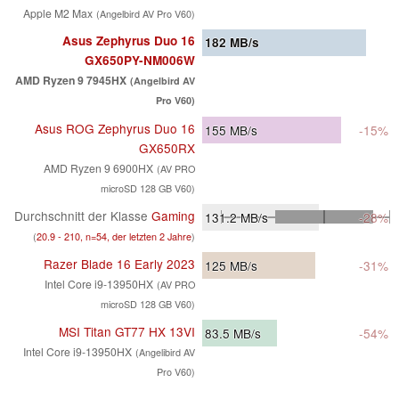
Apple M2 Max
(Angelbird AV Pro V60)
Asus Zephyrus Duo 16
182
MB/s
GX650PY-NM006W
AMD Ryzen 9 7945HX
(Angelbird AV
Pro V60)
Asus ROG Zephyrus Duo 16
155
MB/s
-15%
GX650RX
AMD Ryzen 9 6900HX
(AV PRO
microSD 128 GB V60)
Durchschnitt der Klasse
Gaming
131.2
MB/s
-28%
(
20.9 - 210, n=54, der letzten 2 Jahre
)
Razer Blade 16 Early 2023
125
MB/s
-31%
Intel Core i9-13950HX
(AV PRO
microSD 128 GB V60)
MSI Titan GT77 HX 13VI
83.5
MB/s
-54%
Intel Core i9-13950HX
(Angelibird AV
Pro V60)