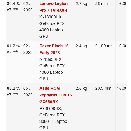
89.4 %
02 /
2.7 kg
26 mm
16.00"
Lenovo Legion
v7
2023
(old)
Pro 7 16IRX8H
i9-13900HX,
GeForce RTX
4080 Laptop
GPU
91.2 %
02 /
2.4 kg
21.99 mm
16.00"
Razer Blade 16
v7
2023
(old)
Early 2023
i9-13950HX,
GeForce RTX
4080 Laptop
GPU
88.2 %
05 /
2.6 kg
20.5 mm
16.00"
Asus ROG
v7
2022
(old)
Zephyrus Duo 16
GX650RX
R9 6900HX,
GeForce RTX
3080 Ti Laptop
GPU