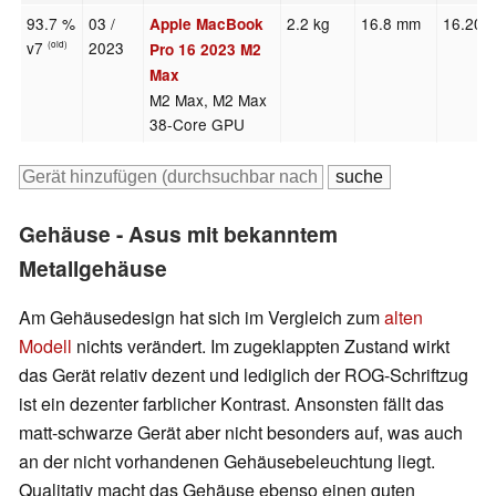
93.7 %
03 /
2.2 kg
16.8 mm
16.20"
Apple MacBook
v7
2023
(old)
Pro 16 2023 M2
Max
M2 Max, M2 Max
38-Core GPU
Gehäuse - Asus mit bekanntem
Metallgehäuse
Am Gehäusedesign hat sich im Vergleich zum
alten
Modell
nichts verändert. Im zugeklappten Zustand wirkt
das Gerät relativ dezent und lediglich der ROG-Schriftzug
ist ein dezenter farblicher Kontrast. Ansonsten fällt das
matt-schwarze Gerät aber nicht besonders auf, was auch
an der nicht vorhandenen Gehäusebeleuchtung liegt.
Qualitativ macht das Gehäuse ebenso einen guten