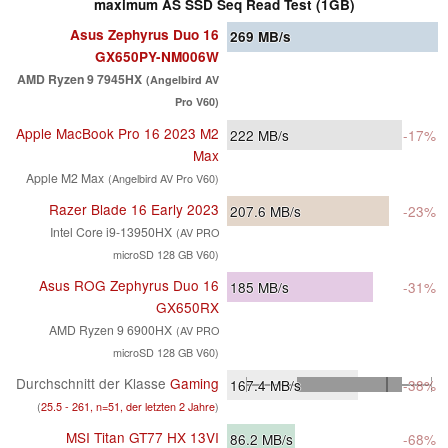
maximum AS SSD Seq Read Test (1GB)
Asus Zephyrus Duo 16
269
MB/s
GX650PY-NM006W
AMD Ryzen 9 7945HX
(Angelbird AV
Pro V60)
Apple MacBook Pro 16 2023 M2
222
MB/s
-17%
Max
Apple M2 Max
(Angelbird AV Pro V60)
Razer Blade 16 Early 2023
207.6
MB/s
-23%
Intel Core i9-13950HX
(AV PRO
microSD 128 GB V60)
Asus ROG Zephyrus Duo 16
185
MB/s
-31%
GX650RX
AMD Ryzen 9 6900HX
(AV PRO
microSD 128 GB V60)
Durchschnitt der Klasse
Gaming
167.4
MB/s
-38%
(
25.5 - 261, n=51, der letzten 2 Jahre
)
MSI Titan GT77 HX 13VI
86.2
MB/s
-68%