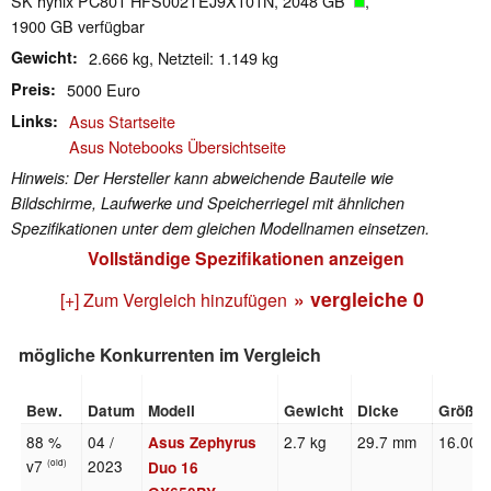
SK hynix PC801 HFS002TEJ9X101N, 2048 GB
,
1900 GB verfügbar
Gewicht
2.666 kg, Netzteil: 1.149 kg
Preis
5000 Euro
Links
Asus Startseite
Asus Notebooks Übersichtseite
Hinweis: Der Hersteller kann abweichende Bauteile wie
Bildschirme, Laufwerke und Speicherriegel mit ähnlichen
Spezifikationen unter dem gleichen Modellnamen einsetzen.
Vollständige Spezifikationen anzeigen
» vergleiche
0
[+] Zum Vergleich hinzufügen
mögliche Konkurrenten im Vergleich
Bew.
Datum
Modell
Gewicht
Dicke
Größe
88 %
04 /
2.7 kg
29.7 mm
16.00"
Asus Zephyrus
v7
2023
(old)
Duo 16