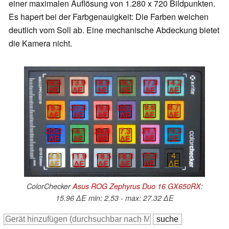
einer maximalen Auflösung von 1.280 x 720 Bildpunkten.
Es hapert bei der Farbgenauigkeit: Die Farben weichen
deutlich vom Soll ab. Eine mechanische Abdeckung bietet
die Kamera nicht.
17.8
14.2
18.9
16.1
16.5
13.9
∆E
∆E
∆E
∆E
∆E
∆E
9.6
8.7
19.8
22.1
15.3
27.3
∆E
∆E
∆E
∆E
∆E
∆E
21.1
19.3
25.4
7.3
23.2
14.1
∆E
∆E
∆E
∆E
∆E
∆E
17.3
4
18.5
18.3
2.5
11.9
∆E
∆E
∆E
∆E
∆E
∆E
ColorChecker
Asus ROG Zephyrus Duo 16 GX650RX
:
15.96 ∆E min: 2.53 - max: 27.32 ∆E