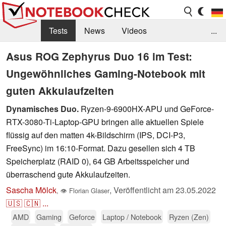
Tests
News
Videos
...
Benchmarks & Tech
Externe Tests
Asus ROG Zephyrus Duo 16 im Test:
Ungewöhnliches Gaming-Notebook mit
Kaufberatung
Deals
Suche
Jobs
guten Akkulaufzeiten
Forum
Dynamisches Duo.
Ryzen-9-6900HX-APU und GeForce-
RTX-3080-Ti-Laptop-GPU bringen alle aktuellen Spiele
flüssig auf den matten 4k-Bildschirm (IPS, DCI-P3,
FreeSync) im 16:10-Format. Dazu gesellen sich 4 TB
Speicherplatz (RAID 0), 64 GB Arbeitsspeicher und
überraschend gute Akkulaufzeiten.
Sascha Mölck
,
Veröffentlicht am
23.05.2022
,
👁
Florian Glaser
🇺🇸
🇨🇳
...
AMD
Gaming
Geforce
Laptop / Notebook
Ryzen (Zen)