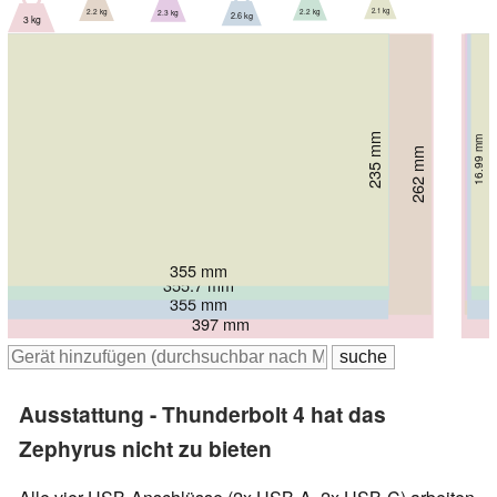
2.1 kg
2.3 kg
2.2 kg
2.2 kg
2.6 kg
3 kg
235 mm
248.1 mm
248.5 mm
16.99 mm
16.8 mm
22.4 mm
262 mm
266 mm
20.5 mm
23 mm
284 mm
26 mm
355 mm
355.7 mm
356 mm
395 mm
355 mm
397 mm
Ausstattung - Thunderbolt 4 hat das
Zephyrus nicht zu bieten