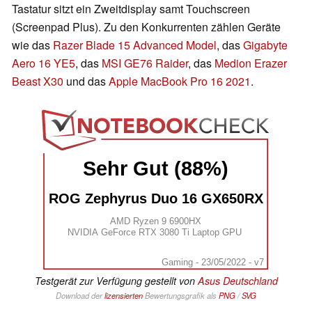
Tastatur sitzt ein Zweitdisplay samt Touchscreen
(Screenpad Plus). Zu den Konkurrenten zählen Geräte
wie das
Razer Blade 15 Advanced Model
, das
Gigabyte
Aero 16 YE5
, das
MSI GE76 Raider
, das
Medion Erazer
Beast X30
und das
Apple MacBook Pro 16 2021
.
Sehr Gut (88%)
ROG Zephyrus Duo 16 GX650RX
AMD Ryzen 9 6900HX
NVIDIA GeForce RTX 3080 Ti Laptop GPU
Gaming - 23/05/2022 - v7
Testgerät zur Verfügung gestellt von
Asus Deutschland
Download der
lizensierten
Bewertungsgrafik als
PNG
/
SVG