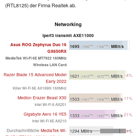
(RTL8125) der Firma Realtek ab.
Networking
iperf3 transmit AXE11000
Asus ROG Zephyrus Duo 16
1695
MBit/s
min
max
(1556
- 1768
)
GX650RX
MediaTek Wi-Fi 6E MT7922 160MHz
Wireless LAN Card
Razer Blade 15 Advanced Model
-4%
1621
MBit/s
min
max
(1412
- 1672
)
Early 2022
Killer Wi-Fi 6E AX1690i 160MHz
Medion Erazer Beast X30
-11%
1503
MBit/s
min
max
(1451
- 1558
)
Intel Wi-Fi 6 AX201
Gigabyte Aero 16 YE5
-21%
1333
MBit/s
min
max
(1044
- 1390
)
Intel Wi-Fi 6E AX210
Durchschnittliche
MediaTek Wi-
1294
MBit/s
-24%