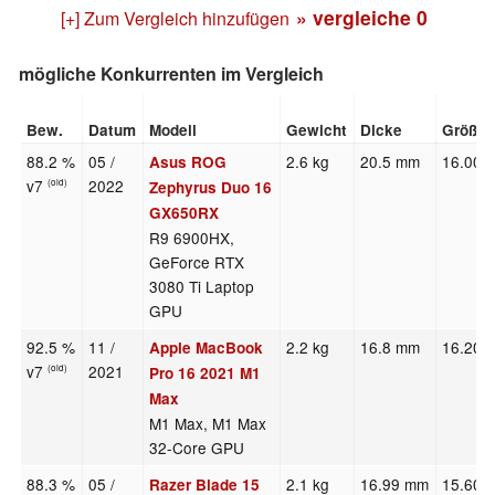
» vergleiche
0
[+] Zum Vergleich hinzufügen
mögliche Konkurrenten im Vergleich
Bew.
Datum
Modell
Gewicht
Dicke
Größe
88.2 %
05 /
2.6 kg
20.5 mm
16.00"
Asus ROG
v7
2022
(old)
Zephyrus Duo 16
GX650RX
R9 6900HX,
GeForce RTX
3080 Ti Laptop
GPU
92.5 %
11 /
2.2 kg
16.8 mm
16.20"
Apple MacBook
v7
2021
(old)
Pro 16 2021 M1
Max
M1 Max, M1 Max
32-Core GPU
88.3 %
05 /
2.1 kg
16.99 mm
15.60"
Razer Blade 15