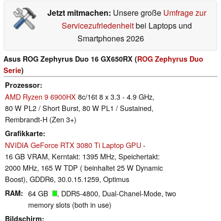
Jetzt mitmachen:
Unsere große
Umfrage zur
Servicezufriedenheit
bei Laptops und
Smartphones 2026
Asus ROG Zephyrus Duo 16 GX650RX (
ROG Zephyrus Duo
Serie
)
Prozessor
AMD Ryzen 9 6900HX
8c/16t 8 x 3.3 - 4.9 GHz,
80 W PL2 / Short Burst, 80 W PL1 / Sustained,
Rembrandt-H (Zen 3+)
Grafikkarte
NVIDIA GeForce RTX 3080 Ti Laptop GPU
-
16 GB VRAM, Kerntakt: 1395 MHz, Speichertakt:
2000 MHz, 165 W TDP ( beinhaltet 25 W Dynamic
Boost), GDDR6, 30.0.15.1259, Optimus
RAM
64 GB
, DDR5-4800, Dual-Chanel-Mode, two
memory slots (both in use)
Bildschirm