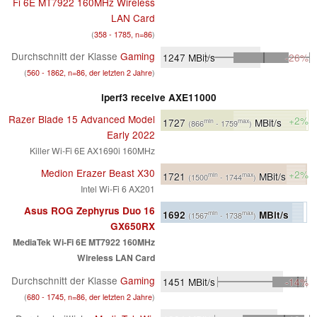
Fi 6E MT7922 160MHz Wireless
LAN Card
(
358 - 1785, n=86
)
Durchschnitt der Klasse
Gaming
1247
MBit/s
-26%
(
560 - 1862, n=86, der letzten 2 Jahre
)
iperf3 receive AXE11000
Razer Blade 15 Advanced Model
+2%
1727
MBit/s
min
max
(866
- 1759
)
Early 2022
Killer Wi-Fi 6E AX1690i 160MHz
Medion Erazer Beast X30
+2%
1721
MBit/s
min
max
(1500
- 1744
)
Intel Wi-Fi 6 AX201
Asus ROG Zephyrus Duo 16
1692
MBit/s
min
max
(1567
- 1738
)
GX650RX
MediaTek Wi-Fi 6E MT7922 160MHz
Wireless LAN Card
Durchschnitt der Klasse
Gaming
1451
MBit/s
-14%
(
680 - 1745, n=86, der letzten 2 Jahre
)