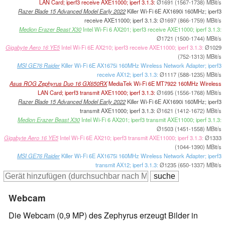
LAN Card; iperf3 receive AXE11000; iperf 3.1.3:
Ø1691 (1567-1738) MBit/s
Razer Blade 15 Advanced Model Early 2022
Killer Wi-Fi 6E AX1690i 160MHz; iperf3
receive AXE11000; iperf 3.1.3:
Ø1697 (866-1759) MBit/s
Medion Erazer Beast X30
Intel Wi-Fi 6 AX201; iperf3 receive AXE11000; iperf 3.1.3:
Ø1721 (1500-1744) MBit/s
Gigabyte Aero 16 YE5
Intel Wi-Fi 6E AX210; iperf3 receive AXE11000; iperf 3.1.3:
Ø1029
(752-1313) MBit/s
MSI GE76 Raider
Killer Wi-Fi 6E AX1675i 160MHz Wireless Network Adapter; iperf3
receive AX12; iperf 3.1.3:
Ø1117 (588-1235) MBit/s
Asus ROG Zephyrus Duo 16 GX650RX
MediaTek Wi-Fi 6E MT7922 160MHz Wireless
LAN Card; iperf3 transmit AXE11000; iperf 3.1.3:
Ø1695 (1556-1768) MBit/s
Razer Blade 15 Advanced Model Early 2022
Killer Wi-Fi 6E AX1690i 160MHz; iperf3
transmit AXE11000; iperf 3.1.3:
Ø1621 (1412-1672) MBit/s
Medion Erazer Beast X30
Intel Wi-Fi 6 AX201; iperf3 transmit AXE11000; iperf 3.1.3:
Ø1503 (1451-1558) MBit/s
Gigabyte Aero 16 YE5
Intel Wi-Fi 6E AX210; iperf3 transmit AXE11000; iperf 3.1.3:
Ø1333
(1044-1390) MBit/s
MSI GE76 Raider
Killer Wi-Fi 6E AX1675i 160MHz Wireless Network Adapter; iperf3
transmit AX12; iperf 3.1.3:
Ø1235 (650-1337) MBit/s
Webcam
Die Webcam (0,9 MP) des Zephyrus erzeugt Bilder in