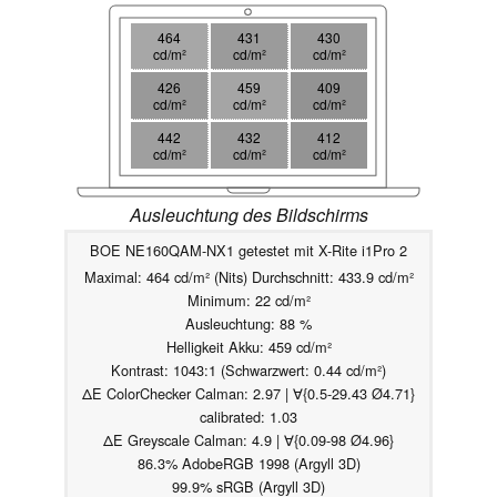
464
431
430
cd/m²
cd/m²
cd/m²
426
459
409
cd/m²
cd/m²
cd/m²
442
432
412
cd/m²
cd/m²
cd/m²
Ausleuchtung des Bildschirms
BOE NE160QAM-NX1 getestet mit X-Rite i1Pro 2
Maximal: 464 cd/m² (Nits) Durchschnitt: 433.9 cd/m²
Minimum: 22 cd/m²
Ausleuchtung: 88 %
Helligkeit Akku: 459 cd/m²
Kontrast: 1043:1 (Schwarzwert: 0.44 cd/m²)
ΔE ColorChecker Calman: 2.97 | ∀{0.5-29.43 Ø4.71}
calibrated: 1.03
ΔE Greyscale Calman: 4.9 | ∀{0.09-98 Ø4.96}
86.3% AdobeRGB 1998 (Argyll 3D)
99.9% sRGB (Argyll 3D)