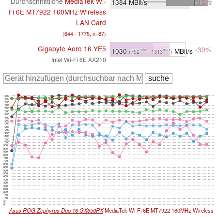
Durchschnittliche
MediaTek Wi-
1384
MBit/s
-18%
Fi 6E MT7922 160MHz Wireless
LAN Card
(
644 - 1775, n=87
)
Gigabyte Aero 16 YE5
-39%
1030
MBit/s
min
max
(752
- 1313
)
Intel Wi-Fi 6E AX210
1750
1700
1650
1600
1550
1500
1450
1400
1350
1300
1250
1200
1150
1100
1050
1000
950
900
850
800
750
700
650
600
550
500
450
400
350
300
250
200
150
100
50
0
Asus ROG Zephyrus Duo 16 GX650RX
MediaTek Wi-Fi 6E MT7922 160MHz Wireless