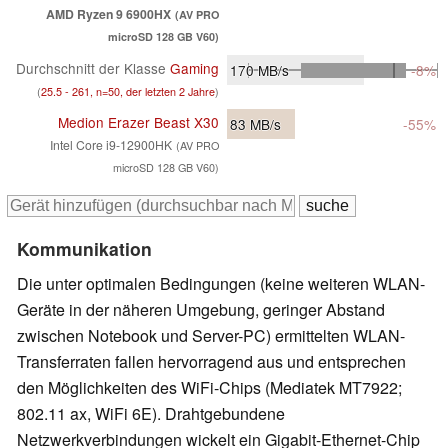
AMD Ryzen 9 6900HX
(AV PRO
microSD 128 GB V60)
Durchschnitt der Klasse
Gaming
170
MB/s
-8%
(
25.5 - 261, n=50, der letzten 2 Jahre
)
Medion Erazer Beast X30
83
MB/s
-55%
Intel Core i9-12900HK
(AV PRO
microSD 128 GB V60)
Kommunikation
Die unter optimalen Bedingungen (keine weiteren WLAN-
Geräte in der näheren Umgebung, geringer Abstand
zwischen Notebook und Server-PC) ermittelten WLAN-
Transferraten fallen hervorragend aus und entsprechen
den Möglichkeiten des WiFi-Chips (Mediatek MT7922;
802.11 ax, WiFi 6E). Drahtgebundene
Netzwerkverbindungen wickelt ein Gigabit-Ethernet-Chip