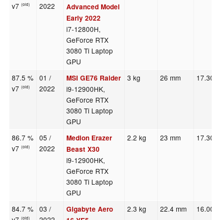
v7
2022
(old)
Advanced Model
Early 2022
i7-12800H,
GeForce RTX
3080 Ti Laptop
GPU
87.5 %
01 /
3 kg
26 mm
17.30"
MSI GE76 Raider
v7
2022
i9-12900HK,
(old)
GeForce RTX
3080 Ti Laptop
GPU
86.7 %
05 /
2.2 kg
23 mm
17.30"
Medion Erazer
v7
2022
(old)
Beast X30
i9-12900HK,
GeForce RTX
3080 Ti Laptop
GPU
84.7 %
03 /
2.3 kg
22.4 mm
16.00"
Gigabyte Aero
v7
2022
(old)