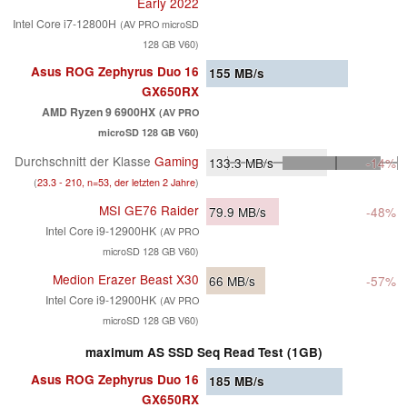
Early 2022
Intel Core i7-12800H
(AV PRO microSD
128 GB V60)
Asus ROG Zephyrus Duo 16
155
MB/s
GX650RX
AMD Ryzen 9 6900HX
(AV PRO
microSD 128 GB V60)
Durchschnitt der Klasse
Gaming
133.3
MB/s
-14%
(
23.3 - 210, n=53, der letzten 2 Jahre
)
MSI GE76 Raider
79.9
MB/s
-48%
Intel Core i9-12900HK
(AV PRO
microSD 128 GB V60)
Medion Erazer Beast X30
66
MB/s
-57%
Intel Core i9-12900HK
(AV PRO
microSD 128 GB V60)
maximum AS SSD Seq Read Test (1GB)
Asus ROG Zephyrus Duo 16
185
MB/s
GX650RX