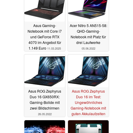
Asus Gaming-
Acer Nitro 5 AN515-58:
Notebook mit Core i7
QHD-Gaming-
und GeForce RTX
Notebook mit Platz für
4070 im Angebot für
drei Laufwerke
1.149 Euro
11.03.2025
05.06.2022
Asus ROG Zephyrus
Asus ROG Zephyrus
Duo 16 GX650RX:
Duo 16 im Test:
Gaming-Bolide mit
Ungewöhnliches
zwei Bildschirmen
Gaming-Notebook mit
guten Akkulaufzeiten
26.05.2022
23.05.2022