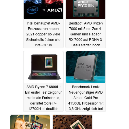
Intel behauptet AMD-
Bestätigt: AMD Ryzen
Prozessoren haben
7000 mit 5 nm Zen 4-
2021 doppelt so viele
Kernen und Radeon
Sicherheitslücken wie
RX 7000 auf RDNA 3-
Intel-CPUs
Basis starten noch
aufgewiesen
2022
05.02.2022
03.02.2022
AMD Ryzen 7 6800H:
Benchmark-Leak:
Ein erster Test zeigt nur
Neuer günstiger AMD
minimale Fortschritte,
Athlon Gold Pro
der Intel Core i7-
4150GE Prozessor mit
12700H ist deutlich
3,8 GHz zeigt sich bei
schneller
CPU-Z
02.02.2022
01.02.2022