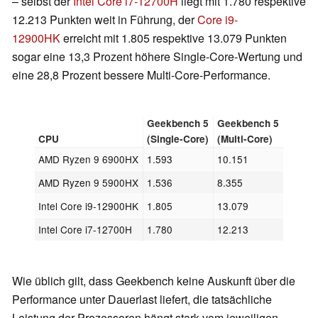
– selbst der
Intel Core i7-12700H
liegt mit 1.780 respektive
12.213 Punkten weit in Führung, der
Core i9-
12900HK
erreicht mit 1.805 respektive 13.079 Punkten
sogar eine 13,3 Prozent höhere Single-Core-Wertung und
eine 28,8 Prozent bessere Multi-Core-Performance.
Geekbench 5
Geekbench 5
CPU
(Single-Core)
(Multi-Core)
AMD Ryzen 9 6900HX
1.593
10.151
AMD Ryzen 9 5900HX
1.536
8.355
Intel Core i9-12900HK
1.805
13.079
Intel Core i7-12700H
1.780
12.213
Wie üblich gilt, dass Geekbench keine Auskunft über die
Performance unter Dauerlast liefert, die tatsächliche
Leistung der Prozessoren hängt stark vom jeweiligen