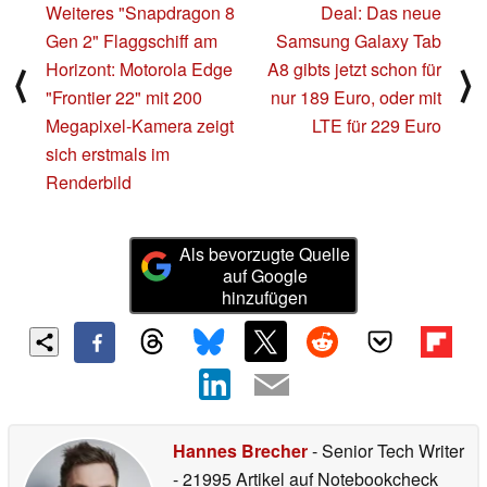
Weiteres "Snapdragon 8
Deal: Das neue
Gen 2" Flaggschiff am
Samsung Galaxy Tab
Horizont: Motorola Edge
A8 gibts jetzt schon für
⟨
⟩
"Frontier 22" mit 200
nur 189 Euro, oder mit
Megapixel-Kamera zeigt
LTE für 229 Euro
sich erstmals im
Renderbild
Als bevorzugte Quelle
auf Google
hinzufügen
Hannes Brecher
- Senior Tech Writer
- 21995 Artikel auf Notebookcheck