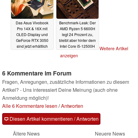
Das Asus Vivobook
Benchmark-Leak: Der
Pro 14X & 16X mit
AMD Ryzen 5 6600H
OLED-Display und
legt 24 Prozent zu,
GeForce RTX 3050
bleibt aber hinter dem
sind jetzt erhältlich
Intel Core i5-12500H
Weitere Artikel
27.01.2022
26.01.2022
anzeigen
6 Kommentare im Forum
Fragen, Anregungen, zusätzliche Informationen zu diesem
Artikel? - Uns interessiert Deine Meinung (auch ohne
Anmeldung möglich)!
Alle 6 Kommentare lesen
/
Antworten
Diesen Artikel kommentieren / Antworten
Ältere News
Neuere News