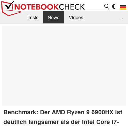
Tests
News
Videos
...
Benchmarks & Tech
Externe Tests
Kaufberatung
Deals
Suche
Jobs
Forum
Benchmark: Der AMD Ryzen 9 6900HX ist
deutlich langsamer als der Intel Core i7-