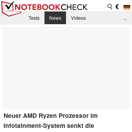
Tests
News
Videos
...
Benchmarks & Tech
Externe Tests
Kaufberatung
Deals
Suche
Jobs
Forum
Neuer AMD Ryzen Prozessor im
Infotainment-System senkt die