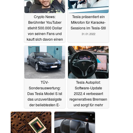
Crypto News:
Tesla präsentiert ein
Berühmter YouTuber
Mikrofon für Karaoke-
stiehlt 500.000 Dollar
Sessions im Tesla-Stil
von seinen Fans und
31.01.2022
kauft sich davon einen
neuen Tesla
02.02.2022
TÜV-
Tesla Autopilot:
Sonderauswertung:
Software-Update
Das Tesla Model S ist
2022.4 verbessert
das unzuverlässigste
regeneratives Bremsen
der beliebtesten E-
und sorgt für mehr
Auto, knapp vor Dacia
Effizienz im
Duster und Logan
Stadtverkehr
27.01.2022
28.01.2022