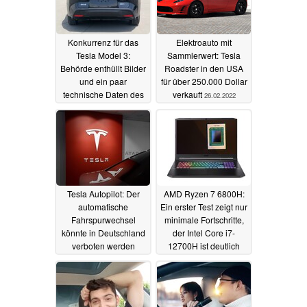
Konkurrenz für das
Elektroauto mit
Tesla Model 3:
Sammlerwert: Tesla
Behörde enthüllt Bilder
Roadster in den USA
und ein paar
für über 250.000 Dollar
technische Daten des
verkauft
26.02.2022
Toyota bZ3
01.09.2022
Tesla Autopilot: Der
AMD Ryzen 7 6800H:
automatische
Ein erster Test zeigt nur
Fahrspurwechsel
minimale Fortschritte,
könnte in Deutschland
der Intel Core i7-
verboten werden
12700H ist deutlich
schneller
22.02.2022
02.02.2022