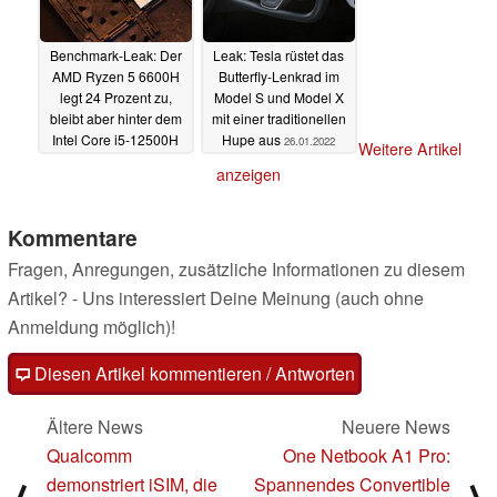
Benchmark-Leak: Der
Leak: Tesla rüstet das
AMD Ryzen 5 6600H
Butterfly-Lenkrad im
legt 24 Prozent zu,
Model S und Model X
bleibt aber hinter dem
mit einer traditionellen
Intel Core i5-12500H
Hupe aus
26.01.2022
Weitere Artikel
26.01.2022
anzeigen
Kommentare
Fragen, Anregungen, zusätzliche Informationen zu diesem
Artikel? - Uns interessiert Deine Meinung (auch ohne
Anmeldung möglich)!
Diesen Artikel kommentieren / Antworten
Ältere News
Neuere News
Qualcomm
One Netbook A1 Pro:
demonstriert iSIM, die
Spannendes Convertible