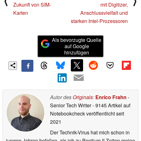
⟨
⟩
Zukunft von SIM-
mit Digitizer,
Karten
Anschlussvielfalt und
starken Intel-Prozessoren
Als bevorzugte Quelle
auf Google
hinzufügen
Autor des
Originals
:
Enrico Frahn
-
Senior Tech Writer
- 9145 Artikel auf
Notebookcheck veröffentlicht
seit
2021
Der Technik-Virus hat mich schon in
jungen Jahren befallen, als ich zu Pentium II Zeiten meine