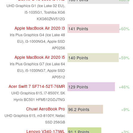
UHD Graphics G1 (Ice Lake 32 EU),
i5-1035G1, Toshiba XG6
KXG60ZNV512G
Apple MacBook Air 2020 i3
141
Points
+60%
Iris Plus Graphics G4 (Ice Lake 48
EU), i3-1000NG4, Apple SSD
AP0256
Apple MacBook Air 2020 i5
140
Points
+59%
Iris Plus Graphics G7 (Ice Lake 64
EU), i5-1030NG7, Apple SSD
AP0512
Acer Swift 7 SF714-52T-76MR
129
Points
+46%
UHD Graphics 615, i7-8500Y, SK
Hynix BC501 HFM512GDJTNG
Chuwi AeroBook Pro
96.2
Points
+9%
UHD Graphics 615, m3-8100Y, Netac
SSD 256GB
Lenovo V340-17IWL
91.1
Points
+3%