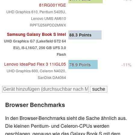
81RG001YGE
UHD Graphics 610, Pentium 5405U,
Lenovo UMIS AM610
RPFTJ256PDD2MWX
Samsung Galaxy Book S Intel
88.3
Points
UHD Graphics G7 (Lakefield GT2 64
EU), i5-L16G7, 256 GB UFS 3.0
Flash
Lenovo IdeaPad Flex 3 11IGL05
78.9
Points
-11%
UHD Graphics 600, Celeron N4020,
SanDisk DA4064
Browser Benchmarks
In den Browser-Benchmarks sieht die Sache ähnlich aus.
Die kleinen Pentium- und Celeron-CPUs werden
geschlagen, genauso wie das Galaxy Book S mit dem