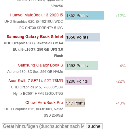
AP0256
Huawei MateBook 13 2020 i5
1852
Points
+12%
UHD Graphics 620, i5-10210U, WDC
PC SN730 SDBPNTY-512G
Samsung Galaxy Book S Intel
1658
Points
UHD Graphics G7 (Lakefield GT2 64
EU), i5-L16G7, 256 GB UFS 3.0
Flash
Samsung Galaxy Book S
1593
Points
-4%
Adreno 680, SD 8cx, 256 GB NVMe
Acer Swift 7 SF714-52T-76MR
1288
Points
-22%
UHD Graphics 615, i7-8500Y, SK
Hynix BC501 HFM512GDJTNG
Chuwi AeroBook Pro
947
Points
-43%
UHD Graphics 615, m3-8100Y, Netac
SSD 256GB