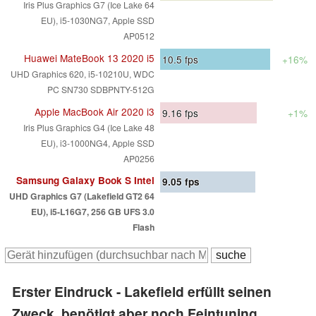
Iris Plus Graphics G7 (Ice Lake 64
EU), i5-1030NG7, Apple SSD
AP0512
Huawei MateBook 13 2020 i5
10.5
fps
+16%
UHD Graphics 620, i5-10210U, WDC
PC SN730 SDBPNTY-512G
Apple MacBook Air 2020 i3
9.16
fps
+1%
Iris Plus Graphics G4 (Ice Lake 48
EU), i3-1000NG4, Apple SSD
AP0256
Samsung Galaxy Book S Intel
9.05
fps
UHD Graphics G7 (Lakefield GT2 64
EU), i5-L16G7, 256 GB UFS 3.0
Flash
Erster Eindruck - Lakefield erfüllt seinen
Zweck, benötigt aber noch Feintuning