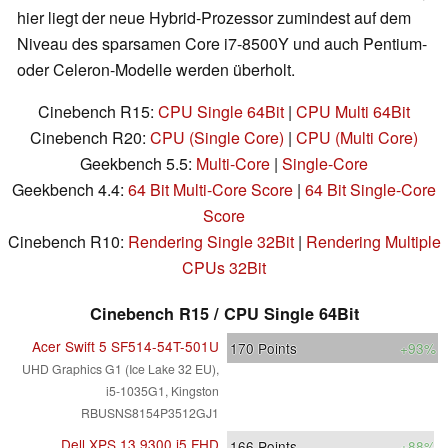
hier liegt der neue Hybrid-Prozessor zumindest auf dem
Niveau des sparsamen Core i7-8500Y und auch Pentium-
oder Celeron-Modelle werden überholt.
Cinebench R15:
CPU Single 64Bit
|
CPU Multi 64Bit
Cinebench R20:
CPU (Single Core)
|
CPU (Multi Core)
Geekbench 5.5:
Multi-Core
|
Single-Core
Geekbench 4.4:
64 Bit Multi-Core Score
|
64 Bit Single-Core
Score
Cinebench R10:
Rendering Single 32Bit
|
Rendering Multiple
CPUs 32Bit
Cinebench R15 / CPU Single 64Bit
Acer Swift 5 SF514-54T-501U
170
Points
+93%
UHD Graphics G1 (Ice Lake 32 EU),
i5-1035G1, Kingston
RBUSNS8154P3512GJ1
Dell XPS 13 9300 i5 FHD
166
Points
+88%