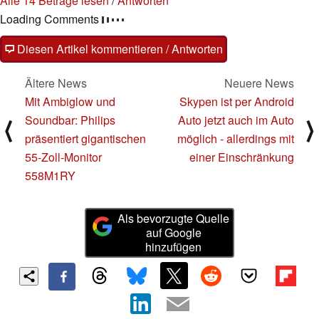
Alle 14 Beträge lesen
/
Antworten
Loading Comments
Diesen Artikel kommentieren / Antworten
Ältere News
Neuere News
Mit Ambiglow und
Skypen ist per Android
Soundbar: Philips
Auto jetzt auch im Auto
⟨
⟩
präsentiert gigantischen
möglich - allerdings mit
55-Zoll-Monitor
einer Einschränkung
558M1RY
Als bevorzugte Quelle
auf Google
hinzufügen