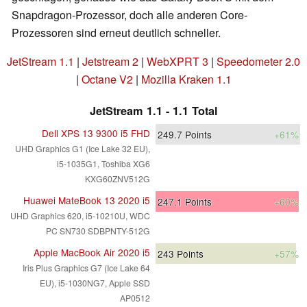
Snapdragon-Prozessor, doch alle anderen Core-
Prozessoren sind erneut deutlich schneller.
JetStream 1.1
|
Jetstream 2
|
WebXPRT 3
|
Speedometer 2.0
|
Octane V2
|
Mozilla Kraken 1.1
JetStream 1.1 - 1.1 Total
Dell XPS 13 9300 i5 FHD
249.7
Points
+61%
UHD Graphics G1 (Ice Lake 32 EU),
i5-1035G1, Toshiba XG6
KXG60ZNV512G
Huawei MateBook 13 2020 i5
247.1
Points
+60%
UHD Graphics 620, i5-10210U, WDC
PC SN730 SDBPNTY-512G
Apple MacBook Air 2020 i5
243
Points
+57%
Iris Plus Graphics G7 (Ice Lake 64
EU), i5-1030NG7, Apple SSD
AP0512