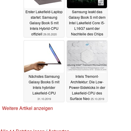
Erster Lakefield-Laptop
Samsung leakt das
startet: Samsung
Galaxy Book S mit dem
Galaxy Book S mit
Intel Lakefield Core i5-
Intels Hybrid-CPU
L16G7 samt der
offiziell
Nachteile des Chips
29.05.2020
20.05.2020
Nächstes Samsung
Intels Tremont-
Galaxy Books S mit
Architektur: Die Low-
Intels hybrider
Power-Sidekicks in der
Lakefield-CPU
Lakefield-CPU des
Surface Neo
31.10.2019
25.10.2019
Weitere Artikel anzeigen