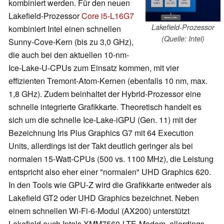
kombiniert werden. Für den neuen
Lakefield-Prozessor
Core i5-L16G7
Lakefield-Prozessor
kombiniert Intel einen schnellen
(Quelle: Intel)
Sunny-Cove-Kern (bis zu 3,0 GHz),
die auch bei den aktuellen 10-nm-
Ice-Lake-U-CPUs zum Einsatz kommen, mit vier
effizienten Tremont-Atom-Kernen (ebenfalls 10 nm, max.
1,8 GHz). Zudem beinhaltet der Hybrid-Prozessor eine
schnelle integrierte Grafikkarte. Theoretisch handelt es
sich um die schnelle Ice-Lake-iGPU (Gen. 11) mit der
Bezeichnung Iris Plus Graphics G7 mit 64 Execution
Units, allerdings ist der Takt deutlich geringer als bei
normalen 15-Watt-CPUs (500 vs. 1100 MHz), die Leistung
entspricht also eher einer "normalen" UHD Graphics 620.
In den Tools wie GPU-Z wird die Grafikkarte entweder als
Lakefield GT2 oder UHD Graphics bezeichnet. Neben
einem schnellen Wi-Fi-6-Modul (AX200) unterstützt
Lakefield auch Intels XMM7560-LTE-Modem, allerdings