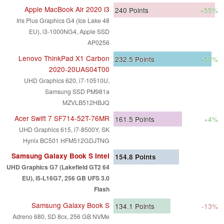
Apple MacBook Air 2020 i3
240
Points
+55%
Iris Plus Graphics G4 (Ice Lake 48
EU), i3-1000NG4, Apple SSD
AP0256
Lenovo ThinkPad X1 Carbon
232.5
Points
+50%
2020-20UAS04T00
UHD Graphics 620, i7-10510U,
Samsung SSD PM981a
MZVLB512HBJQ
Acer Swift 7 SF714-52T-76MR
161.5
Points
+4%
UHD Graphics 615, i7-8500Y, SK
Hynix BC501 HFM512GDJTNG
Samsung Galaxy Book S Intel
154.8
Points
UHD Graphics G7 (Lakefield GT2 64
EU), i5-L16G7, 256 GB UFS 3.0
Flash
Samsung Galaxy Book S
134.1
Points
-13%
Adreno 680, SD 8cx, 256 GB NVMe