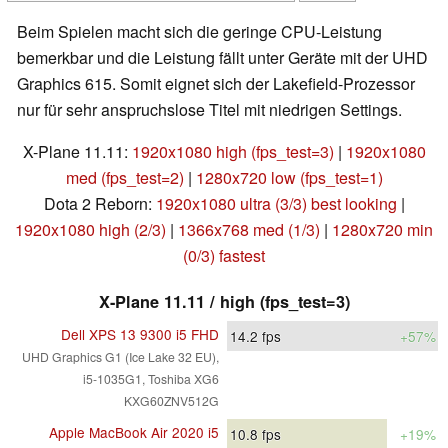
Beim Spielen macht sich die geringe CPU-Leistung
bemerkbar und die Leistung fällt unter Geräte mit der UHD
Graphics 615. Somit eignet sich der Lakefield-Prozessor
nur für sehr anspruchslose Titel mit niedrigen Settings.
X-Plane 11.11:
1920x1080 high (fps_test=3)
|
1920x1080
med (fps_test=2)
|
1280x720 low (fps_test=1)
Dota 2 Reborn:
1920x1080 ultra (3/3) best looking
|
1920x1080 high (2/3)
|
1366x768 med (1/3)
|
1280x720 min
(0/3) fastest
X-Plane 11.11 / high (fps_test=3)
Dell XPS 13 9300 i5 FHD
14.2
fps
+57%
UHD Graphics G1 (Ice Lake 32 EU),
i5-1035G1, Toshiba XG6
KXG60ZNV512G
Apple MacBook Air 2020 i5
10.8
fps
+19%