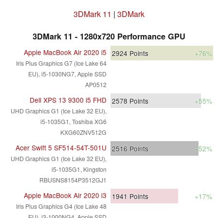
3DMark 11
|
3DMark
3DMark 11 - 1280x720 Performance GPU
Apple MacBook Air 2020 i5
2924
Points
+76%
Iris Plus Graphics G7 (Ice Lake 64
EU), i5-1030NG7, Apple SSD
AP0512
Dell XPS 13 9300 i5 FHD
2578
Points
+55%
UHD Graphics G1 (Ice Lake 32 EU),
i5-1035G1, Toshiba XG6
KXG60ZNV512G
Acer Swift 5 SF514-54T-501U
2516
Points
+52%
UHD Graphics G1 (Ice Lake 32 EU),
i5-1035G1, Kingston
RBUSNS8154P3512GJ1
Apple MacBook Air 2020 i3
1941
Points
+17%
Iris Plus Graphics G4 (Ice Lake 48
EU), i3-1000NG4, Apple SSD