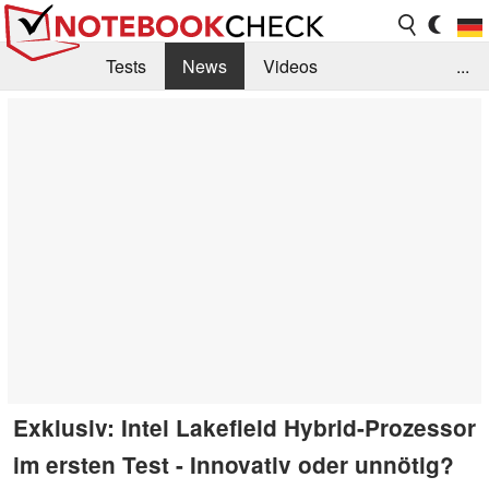
Tests
News
Videos
...
Benchmarks & Tech
Externe Tests
Kaufberatung
Deals
Suche
Jobs
Forum
Exklusiv: Intel Lakefield Hybrid-Prozessor
im ersten Test - Innovativ oder unnötig?