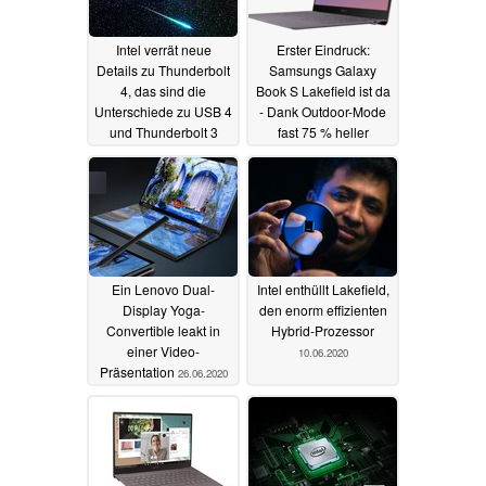
Intel verrät neue
Erster Eindruck:
Details zu Thunderbolt
Samsungs Galaxy
4, das sind die
Book S Lakefield ist da
Unterschiede zu USB 4
- Dank Outdoor-Mode
und Thunderbolt 3
fast 75 % heller
08.07.2020
26.06.2020
Ein Lenovo Dual-
Intel enthüllt Lakefield,
Display Yoga-
den enorm effizienten
Convertible leakt in
Hybrid-Prozessor
einer Video-
10.06.2020
Präsentation
26.06.2020