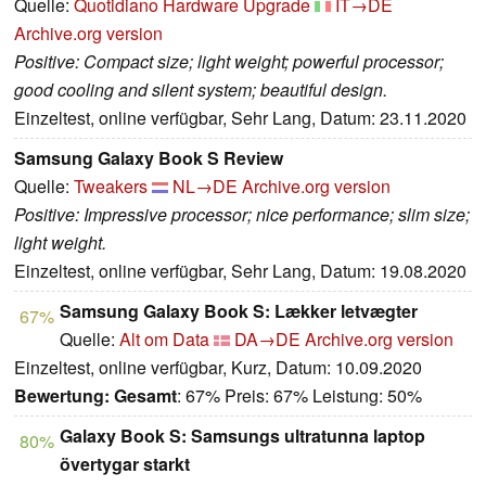
Quelle:
Quotidiano Hardware Upgrade
IT→DE
Archive.org version
Positive: Compact size; light weight; powerful processor;
good cooling and silent system; beautiful design.
Einzeltest, online verfügbar, Sehr Lang, Datum: 23.11.2020
Samsung Galaxy Book S Review
Quelle:
Tweakers
NL→DE
Archive.org version
Positive: Impressive processor; nice performance; slim size;
light weight.
Einzeltest, online verfügbar, Sehr Lang, Datum: 19.08.2020
Samsung Galaxy Book S: Lækker letvægter
67%
Quelle:
Alt om Data
DA→DE
Archive.org version
Einzeltest, online verfügbar, Kurz, Datum: 10.09.2020
Bewertung:
Gesamt
: 67% Preis: 67% Leistung: 50%
Galaxy Book S: Samsungs ultratunna laptop
80%
övertygar starkt