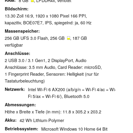
RAM
8 GB
, LPDDR4x, verlötet
Bildschirm
13.30 Zoll 16:9, 1920 x 1080 Pixel 166 PPI,
kapazitiv, BOE07E7, IPS, spiegelnd: ja, 60 Hz
Massenspeicher
256 GB UFS 3.0 Flash, 256 GB
, 187 GB
verfügbar
Anschlüsse
2 USB 3.0 / 3.1 Gen1, 2 DisplayPort, Audio
Anschlüsse: 3.5 mm Audio, Card Reader: microSD,
1 Fingerprint Reader, Sensoren: Helligkeit (nur für
Tastaturbeleuchtung)
Netzwerk
Intel Wi-Fi 6 AX200 (a/b/g/n = Wi-Fi 4/ac = Wi-
Fi 5/ax = Wi-Fi 6/), Bluetooth 5.0
Abmessungen
Höhe x Breite x Tiefe (in mm): 11.8 x 305.2 x 203.2
Akku
42 Wh Lithium-Polymer
Betriebssystem
Microsoft Windows 10 Home 64 Bit