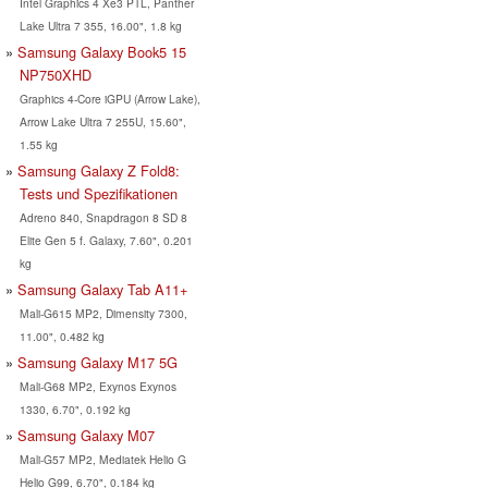
Intel Graphics 4 Xe3 PTL, Panther
Lake Ultra 7 355, 16.00", 1.8 kg
Samsung Galaxy Book5 15
NP750XHD
Graphics 4-Core iGPU (Arrow Lake),
Arrow Lake Ultra 7 255U, 15.60",
1.55 kg
Samsung Galaxy Z Fold8:
Tests und Spezifikationen
Adreno 840, Snapdragon 8 SD 8
Elite Gen 5 f. Galaxy, 7.60", 0.201
kg
Samsung Galaxy Tab A11+
Mali-G615 MP2, Dimensity 7300,
11.00", 0.482 kg
Samsung Galaxy M17 5G
Mali-G68 MP2, Exynos Exynos
1330, 6.70", 0.192 kg
Samsung Galaxy M07
Mali-G57 MP2, Mediatek Helio G
Helio G99, 6.70", 0.184 kg