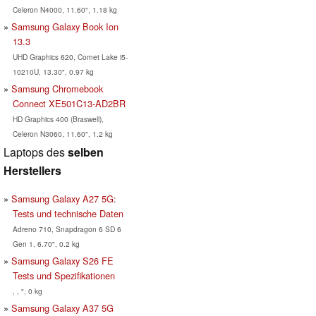
Celeron N4000, 11.60", 1.18 kg
Samsung Galaxy Book Ion
13.3
UHD Graphics 620, Comet Lake i5-
10210U, 13.30", 0.97 kg
Samsung Chromebook
Connect XE501C13-AD2BR
HD Graphics 400 (Braswell),
Celeron N3060, 11.60", 1.2 kg
Laptops des
selben
Herstellers
Samsung Galaxy A27 5G:
Tests und technische Daten
Adreno 710, Snapdragon 6 SD 6
Gen 1, 6.70", 0.2 kg
Samsung Galaxy S26 FE
Tests und Spezifikationen
, , ", 0 kg
Samsung Galaxy A37 5G