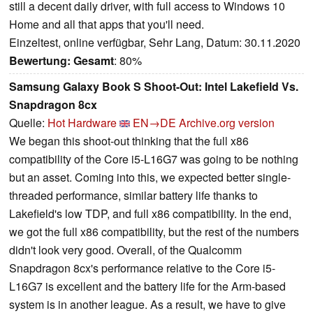
still a decent daily driver, with full access to Windows 10
Home and all that apps that you'll need.
Einzeltest, online verfügbar, Sehr Lang, Datum: 30.11.2020
Bewertung:
Gesamt
: 80%
Samsung Galaxy Book S Shoot-Out: Intel Lakefield Vs.
Snapdragon 8cx
Quelle:
Hot Hardware
EN→DE
Archive.org version
We began this shoot-out thinking that the full x86
compatibility of the Core i5-L16G7 was going to be nothing
but an asset. Coming into this, we expected better single-
threaded performance, similar battery life thanks to
Lakefield's low TDP, and full x86 compatibility. In the end,
we got the full x86 compatibility, but the rest of the numbers
didn't look very good. Overall, of the Qualcomm
Snapdragon 8cx's performance relative to the Core i5-
L16G7 is excellent and the battery life for the Arm-based
system is in another league. As a result, we have to give