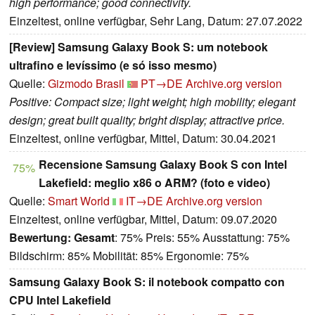
high performance; good connectivity.
Einzeltest, online verfügbar, Sehr Lang, Datum: 27.07.2022
[Review] Samsung Galaxy Book S: um notebook
ultrafino e levíssimo (e só isso mesmo)
Quelle:
Gizmodo Brasil
PT→DE
Archive.org version
Positive: Compact size; light weight; high mobility; elegant
design; great built quality; bright display; attractive price.
Einzeltest, online verfügbar, Mittel, Datum: 30.04.2021
Recensione Samsung Galaxy Book S con Intel
75%
Lakefield: meglio x86 o ARM? (foto e video)
Quelle:
Smart World
IT→DE
Archive.org version
Einzeltest, online verfügbar, Mittel, Datum: 09.07.2020
Bewertung:
Gesamt
: 75% Preis: 55% Ausstattung: 75%
Bildschirm: 85% Mobilität: 85% Ergonomie: 75%
Samsung Galaxy Book S: il notebook compatto con
CPU Intel Lakefield