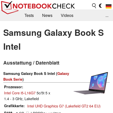
Tests
News
Videos
...
Benchmarks & Tech
Externe Tests
Samsung Galaxy Book S
Kaufberatung
Deals
Suche
Jobs
Intel
Forum
Ausstattung / Datenblatt
Samsung Galaxy Book S Intel (
Galaxy
Book Serie
)
Prozessor
Intel Core i5-L16G7
5c/5t 5 x
1.4 - 3 GHz, Lakefield
Grafikkarte
Intel UHD Graphics G7 (Lakefield GT2 64 EU)