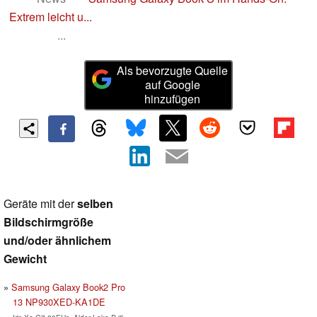
Extrem leicht u...
...
Als bevorzugte Quelle
auf Google
hinzufügen
Geräte mit der
selben
Bildschirmgröße
und/oder ähnlichem
Gewicht
Samsung Galaxy Book2 Pro
13 NP930XED-KA1DE