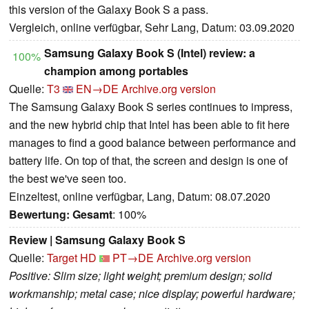
this version of the Galaxy Book S a pass.
Vergleich, online verfügbar, Sehr Lang, Datum: 03.09.2020
Samsung Galaxy Book S (Intel) review: a
100%
champion among portables
Quelle:
T3
EN→DE
Archive.org version
The Samsung Galaxy Book S series continues to impress,
and the new hybrid chip that Intel has been able to fit here
manages to find a good balance between performance and
battery life. On top of that, the screen and design is one of
the best we've seen too.
Einzeltest, online verfügbar, Lang, Datum: 08.07.2020
Bewertung:
Gesamt
: 100%
Review | Samsung Galaxy Book S
Quelle:
Target HD
PT→DE
Archive.org version
Positive: Slim size; light weight; premium design; solid
workmanship; metal case; nice display; powerful hardware;