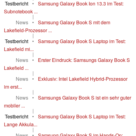
Testbericht
•
Samsung Galaxy Book Ion 13.3 im Test:
Subnotebook ...
|
News
•
Samsung Galaxy Book S mit dem
Lakefield-Prozessor ...
|
Testbericht
•
Samsung Galaxy Book S Laptop im Test:
Lakefield mi...
|
News
•
Erster Eindruck: Samsungs Galaxy Book S
Lakefield ...
|
News
•
Exklusiv: Intel Lakefield Hybrid-Prozessor
im erst...
|
News
•
Samsungs Galaxy Book S ist ein sehr guter
mobiler ...
|
Testbericht
•
Samsung Galaxy Book S Laptop im Test:
Lange Akkula...
|
News
•
Samsung Galaxy Book S im Hands-On: