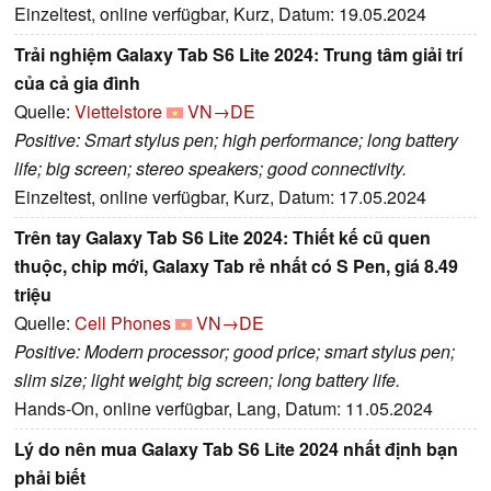
Einzeltest, online verfügbar, Kurz, Datum: 19.05.2024
Trải nghiệm Galaxy Tab S6 Lite 2024: Trung tâm giải trí
của cả gia đình
Quelle:
Viettelstore
VN→DE
Positive: Smart stylus pen; high performance; long battery
life; big screen; stereo speakers; good connectivity.
Einzeltest, online verfügbar, Kurz, Datum: 17.05.2024
Trên tay Galaxy Tab S6 Lite 2024: Thiết kế cũ quen
thuộc, chip mới, Galaxy Tab rẻ nhất có S Pen, giá 8.49
triệu
Quelle:
Cell Phones
VN→DE
Positive: Modern processor; good price; smart stylus pen;
slim size; light weight; big screen; long battery life.
Hands-On, online verfügbar, Lang, Datum: 11.05.2024
Lý do nên mua Galaxy Tab S6 Lite 2024 nhất định bạn
phải biết