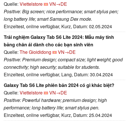
Quelle:
Viettelstore
VN→DE
Positive: Big screen; nice performance; smart stylus pen;
long battery life; smart Samsung Dex mode.
Einzeltest, online verfügbar, Kurz, Datum: 02.05.2024
Trải nghiệm Galaxy Tab S6 Lite 2024: Mẫu máy tính
bảng chân ái dành cho các bạn sinh viên
Quelle:
The Gioididong
VN→DE
Positive: Premium design; compact size; light weight; good
connectivity; high security; suitable for students.
Einzeltest, online verfügbar, Lang, Datum: 30.04.2024
Galaxy Tab S6 Lite phiên bản 2024 có gì khác biệt?
Quelle:
Viettelstore
VN→DE
Positive: Powerful hardware; premium design; high
performance; long battery life; smart stylus pen.
Einzeltest, online verfügbar, Kurz, Datum: 25.04.2024