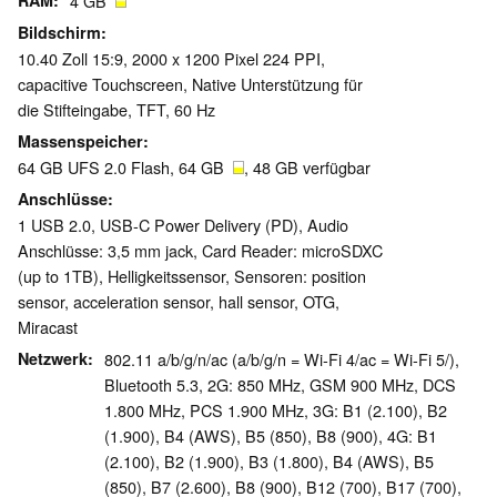
RAM
4 GB
Bildschirm
10.40 Zoll 15:9, 2000 x 1200 Pixel 224 PPI,
capacitive Touchscreen, Native Unterstützung für
die Stifteingabe, TFT, 60 Hz
Massenspeicher
64 GB UFS 2.0 Flash, 64 GB
, 48 GB verfügbar
Anschlüsse
1 USB 2.0, USB-C Power Delivery (PD), Audio
Anschlüsse: 3,5 mm jack, Card Reader: microSDXC
(up to 1TB), Helligkeitssensor, Sensoren: position
sensor, acceleration sensor, hall sensor, OTG,
Miracast
Netzwerk
802.11 a/b/g/n/ac (a/b/g/n = Wi-Fi 4/ac = Wi-Fi 5/),
Bluetooth 5.3, 2G: 850 MHz, GSM 900 MHz, DCS
1.800 MHz, PCS 1.900 MHz, 3G: B1 (2.100), B2
(1.900), B4 (AWS), B5 (850), B8 (900), 4G: B1
(2.100), B2 (1.900), B3 (1.800), B4 (AWS), B5
(850), B7 (2.600), B8 (900), B12 (700), B17 (700),