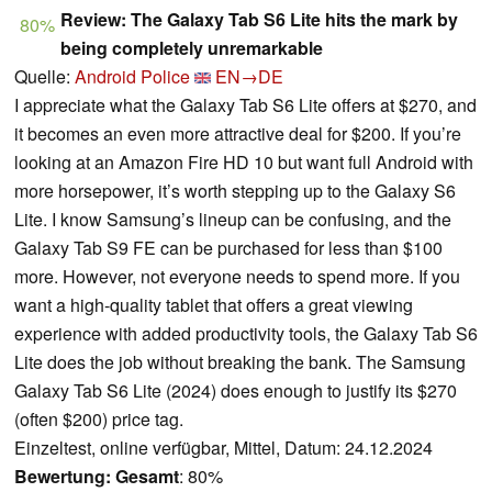
Review: The Galaxy Tab S6 Lite hits the mark by
80%
being completely unremarkable
Quelle:
Android Police
EN→DE
I appreciate what the Galaxy Tab S6 Lite offers at $270, and
it becomes an even more attractive deal for $200. If you’re
looking at an Amazon Fire HD 10 but want full Android with
more horsepower, it’s worth stepping up to the Galaxy S6
Lite. I know Samsung’s lineup can be confusing, and the
Galaxy Tab S9 FE can be purchased for less than $100
more. However, not everyone needs to spend more. If you
want a high-quality tablet that offers a great viewing
experience with added productivity tools, the Galaxy Tab S6
Lite does the job without breaking the bank. The Samsung
Galaxy Tab S6 Lite (2024) does enough to justify its $270
(often $200) price tag.
Einzeltest, online verfügbar, Mittel, Datum: 24.12.2024
Bewertung:
Gesamt
: 80%