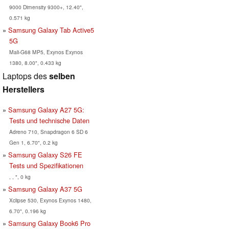
9000 Dimensity 9300+, 12.40",
0.571 kg
Samsung Galaxy Tab Active5
5G
Mali-G68 MP5, Exynos Exynos
1380, 8.00", 0.433 kg
Laptops des
selben
Herstellers
Samsung Galaxy A27 5G:
Tests und technische Daten
Adreno 710, Snapdragon 6 SD 6
Gen 1, 6.70", 0.2 kg
Samsung Galaxy S26 FE
Tests und Spezifikationen
, , ", 0 kg
Samsung Galaxy A37 5G
Xclipse 530, Exynos Exynos 1480,
6.70", 0.196 kg
Samsung Galaxy Book6 Pro