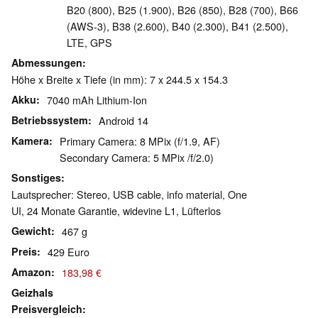
B20 (800), B25 (1.900), B26 (850), B28 (700), B66
(AWS-3), B38 (2.600), B40 (2.300), B41 (2.500),
LTE, GPS
Abmessungen
Höhe x Breite x Tiefe (in mm): 7 x 244.5 x 154.3
Akku
7040 mAh Lithium-Ion
Betriebssystem
Android 14
Kamera
Primary Camera: 8 MPix (f/1.9, AF)
Secondary Camera: 5 MPix /f/2.0)
Sonstiges
Lautsprecher: Stereo, USB cable, info material, One
UI, 24 Monate Garantie, widevine L1, Lüfterlos
Gewicht
467 g
Preis
429 Euro
Amazon
183,98 €
Geizhals
Preisvergleich