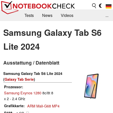
Tests
News
Videos
...
Benchmarks & Tech
Externe Tests
Samsung Galaxy Tab S6
Kaufberatung
Deals
Suche
Jobs
Lite 2024
Forum
Ausstattung / Datenblatt
Samsung Galaxy Tab S6 Lite 2024
(
Galaxy Tab Serie
)
Prozessor
Samsung Exynos 1280
8c/8t 8
x 2 - 2.4 GHz
Grafikkarte
ARM Mali-G68 MP4