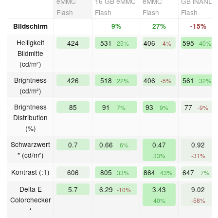
eMMC
16 GB eMMC
eMMC
GB iNAND
Flash
Flash
Flash
Flash
Bildschirm
9%
27%
-15%
Helligkeit
424
531
406
595
25%
-4%
40%
Bildmitte
(cd/m²)
Brightness
426
518
406
561
22%
-5%
32%
(cd/m²)
Brightness
85
91
93
77
7%
9%
-9%
Distribution
(%)
Schwarzwert
0.7
0.66
0.47
0.92
6%
* (cd/m²)
33%
-31%
Kontrast (:1)
606
805
864
647
33%
43%
7%
Delta E
5.7
6.29
3.43
9.02
-10%
Colorchecker
40%
-58%
*