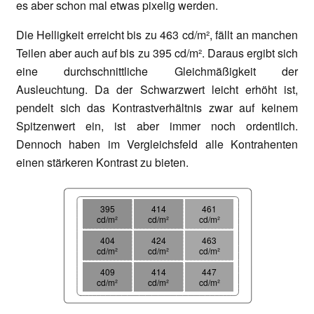
es aber schon mal etwas pixelig werden.
Die Helligkeit erreicht bis zu 463 cd/m², fällt an manchen
Teilen aber auch auf bis zu 395 cd/m². Daraus ergibt sich
eine durchschnittliche Gleichmäßigkeit der
Ausleuchtung. Da der Schwarzwert leicht erhöht ist,
pendelt sich das Kontrastverhältnis zwar auf keinem
Spitzenwert ein, ist aber immer noch ordentlich.
Dennoch haben im Vergleichsfeld alle Kontrahenten
einen stärkeren Kontrast zu bieten.
395
414
461
cd/m²
cd/m²
cd/m²
404
424
463
cd/m²
cd/m²
cd/m²
409
414
447
cd/m²
cd/m²
cd/m²