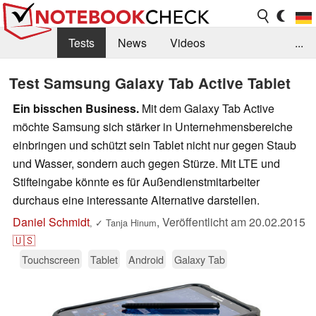
Tests
News
Videos
...
Benchmarks & Tech
Externe Tests
Test Samsung Galaxy Tab Active Tablet
Kaufberatung
Deals
Suche
Jobs
Ein bisschen Business.
Mit dem Galaxy Tab Active
möchte Samsung sich stärker in Unternehmensbereiche
Forum
einbringen und schützt sein Tablet nicht nur gegen Staub
und Wasser, sondern auch gegen Stürze. Mit LTE und
Stifteingabe könnte es für Außendienstmitarbeiter
durchaus eine interessante Alternative darstellen.
Daniel Schmidt
,
Veröffentlicht am
20.02.2015
,
✓
Tanja Hinum
🇺🇸
Touchscreen
Tablet
Android
Galaxy Tab