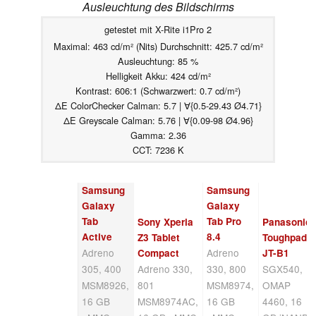
Ausleuchtung des Bildschirms
getestet mit X-Rite i1Pro 2
Maximal: 463 cd/m² (Nits) Durchschnitt: 425.7 cd/m²
Ausleuchtung: 85 %
Helligkeit Akku: 424 cd/m²
Kontrast: 606:1 (Schwarzwert: 0.7 cd/m²)
ΔE ColorChecker Calman: 5.7 | ∀{0.5-29.43 Ø4.71}
ΔE Greyscale Calman: 5.76 | ∀{0.09-98 Ø4.96}
Gamma: 2.36
CCT: 7236 K
Samsung
Samsung
Galaxy
Galaxy
Tab
Tab Pro
Sony Xperia
Panasonic
Active
8.4
Z3 Tablet
Toughpad
Adreno
Adreno
Compact
JT-B1
305, 400
Adreno 330,
330, 800
SGX540,
MSM8926,
801
MSM8974,
OMAP
16 GB
MSM8974AC,
16 GB
4460, 16