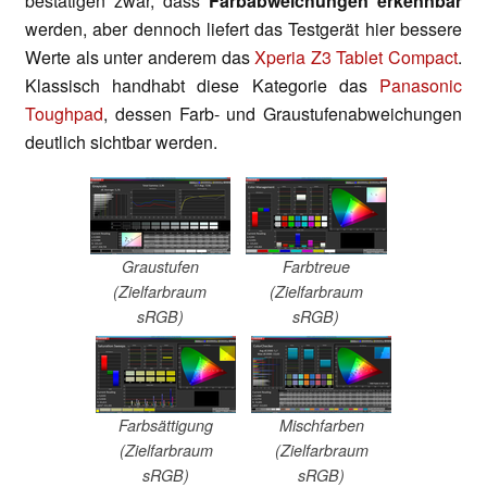
bestätigen zwar, dass
Farbabweichungen erkennbar
werden, aber dennoch liefert das Testgerät hier bessere
Werte als unter anderem das
Xperia Z3 Tablet Compact
.
Klassisch handhabt diese Kategorie das
Panasonic
Toughpad
, dessen Farb- und Graustufenabweichungen
deutlich sichtbar werden.
Graustufen
Farbtreue
(Zielfarbraum
(Zielfarbraum
sRGB)
sRGB)
Farbsättigung
Mischfarben
(Zielfarbraum
(Zielfarbraum
sRGB)
sRGB)