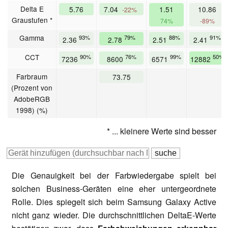
Delta E
5.76
7.04
1.51
10.86
-22%
Graustufen *
74%
-89%
Gamma
93%
79%
88%
91%
2.36
2.78
2.51
2.41
CCT
90%
76%
99%
50%
7236
8600
6571
12882
Farbraum
73.75
(Prozent von
AdobeRGB
1998) (%)
* ... kleinere Werte sind besser
Die Genauigkeit bei der Farbwiedergabe spielt bei
solchen Business-Geräten eine eher untergeordnete
Rolle. Dies spiegelt sich beim Samsung Galaxy Active
nicht ganz wieder. Die durchschnittlichen DeltaE-Werte