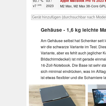
93.7 %
03 /
Apple MacBook Pro 16 2023
v7
2023
M2 Max, M2 Max 38-Core GP
(old)
Gehäuse - 1,6 kg leichte 
Am Gehäuse selbst hat Schenker seit l
wir die schwarze Variante im Test. Diese
Variante, aber es fehlt auch jegliche
Bildschirmdeckel) ist mit gerade einmal
16-Zoll-Notebook. Die Base ist sehr stab
sich minimal eindrücken, was im Alltag
ist etwas flexibler und die Scharniere