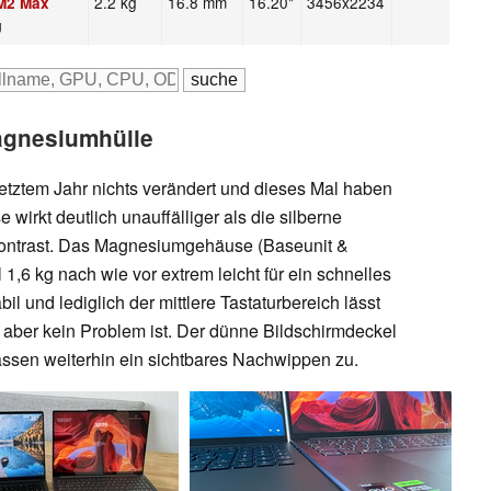
2.2 kg
16.8 mm
16.20"
3456x2234
 M2 Max
U
Magnesiumhülle
etztem Jahr nichts verändert und dieses Mal haben
 wirkt deutlich unauffälliger als die silberne
r Kontrast. Das Magnesiumgehäuse (Baseunit &
 1,6 kg nach wie vor extrem leicht für ein schnelles
il und lediglich der mittlere Tastaturbereich lässt
 aber kein Problem ist. Der dünne Bildschirmdeckel
 lassen weiterhin ein sichtbares Nachwippen zu.