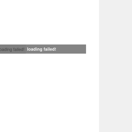
loading failed!
loading failed!