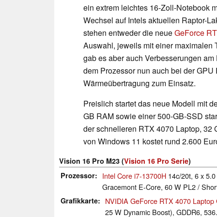
ein extrem leichtes 16-Zoll-Notebook m
Wechsel auf Intels aktuellen Raptor-L
stehen entweder die neue
GeForce RT
Auswahl, jeweils mit einer maximalen
gab es aber auch Verbesserungen am 
dem Prozessor nun auch bei der GPU Fl
Wärmeübertragung zum Einsatz.
Preislich startet das neue Modell mi
GB RAM sowie einer 500-GB-SSD starte
der schnelleren RTX 4070 Laptop, 32 
von Windows 11 kostet rund 2.600 Eu
Vision 16 Pro M23 (
Vision 16 Pro Serie
)
Prozessor
Intel Core i7-13700H
14c/20t, 6 x 5.0
Gracemont E-Core, 60 W PL2 / Short
Grafikkarte
NVIDIA GeForce RTX 4070 Laptop
25 W Dynamic Boost), GDDR6, 536.