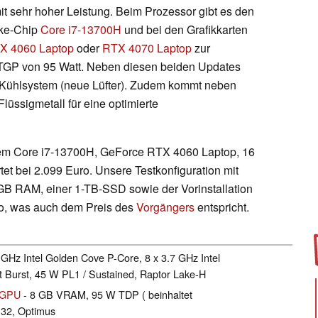
it sehr hoher Leistung. Beim Prozessor gibt es den
ake-Chip
Core i7-13700H
und bei den Grafikkarten
X 4060 Laptop
oder
RTX 4070 Laptop
zur
 TGP von 95 Watt. Neben diesen beiden Updates
Kühlsystem (neue Lüfter). Zudem kommt neben
üssigmetall für eine optimierte
t dem Core i7-13700H, GeForce RTX 4060 Laptop, 16
t bei 2.099 Euro. Unsere Testkonfiguration mit
GB RAM, einer 1-TB-SSD sowie der Vorinstallation
ro, was auch dem Preis des
Vorgängers
entspricht.
 GHz Intel Golden Cove P-Core, 8 x 3.7 GHz Intel
 Burst, 45 W PL1 / Sustained, Raptor Lake-H
 GPU
- 8 GB VRAM, 95 W TDP ( beinhaltet
32, Optimus