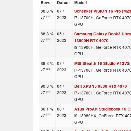
Bew.
Datum
Modell
88.6 %
07 /
Schenker VISION 16 Pro (M23
v7
2023
i7-13700H, GeForce RTX 407
(old)
GPU
88.8 %
05 /
Samsung Galaxy Book3 Ultra 
v7
2023
(old)
13900H RTX 4070
i9-13900H, GeForce RTX 407
GPU
88.8 %
07 /
MSI Stealth 16 Studio A13VG
v7
2023
i7-13700H, GeForce RTX 407
(old)
GPU
90.3 %
04 /
Dell XPS 15 9530 RTX 4070
v7
2023
i7-13700H, GeForce RTX 407
(old)
GPU
86.1 %
06 /
Asus ProArt Studiobook 16 
v7
2023
i9-13980HX, GeForce RTX 40
(old)
GPU