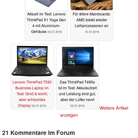
Aktuell im Test: Lenovo
Für ältere Mainboards:
ThinkPad X1 Yoga Gen
AMD bietet wieder
4 mit Aluminium-
Leihprozessoren an
Gehäuse
23.07.2019
15.07.2019
Lenovo ThinkPad T590
Das ThinkPad T495s
Business-Laptop im
ist im Test: Akkulaufzeit
Test: Groß & leicht,
und Leistung sind gut,
aber schlechtes
aber der Lüfter nervt
Display
05.07.2019
02.07.2019
Weitere Artikel
anzeigen
21 Kommentare im Forum