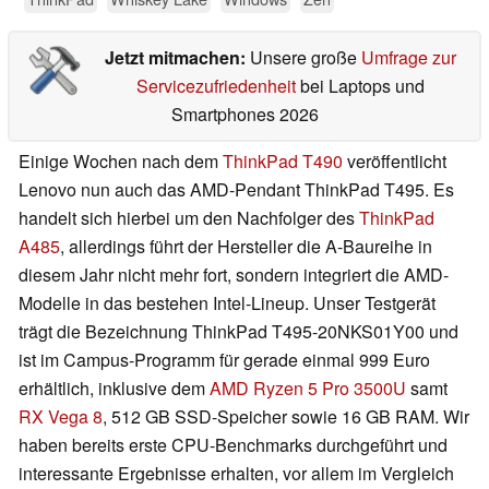
Jetzt mitmachen:
Unsere große
Umfrage zur
Servicezufriedenheit
bei Laptops und
Smartphones 2026
Einige Wochen nach dem
ThinkPad T490
veröffentlicht
Lenovo nun auch das AMD-Pendant ThinkPad T495. Es
handelt sich hierbei um den Nachfolger des
ThinkPad
A485
, allerdings führt der Hersteller die A-Baureihe in
diesem Jahr nicht mehr fort, sondern integriert die AMD-
Modelle in das bestehen Intel-Lineup. Unser Testgerät
trägt die Bezeichnung ThinkPad T495-20NKS01Y00 und
ist im Campus-Programm für gerade einmal 999 Euro
erhältlich, inklusive dem
AMD Ryzen 5 Pro 3500U
samt
RX Vega 8
, 512 GB SSD-Speicher sowie 16 GB RAM. Wir
haben bereits erste CPU-Benchmarks durchgeführt und
interessante Ergebnisse erhalten, vor allem im Vergleich