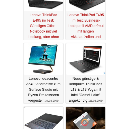
Lenovo ThinkPad
Lenovo ThinkPad T495
E495 im Test:
im Test: Business-
Günstiges Office-
Laptop mit AMD erfreut
Notebook mit viel
mit langen
Leistung, aber ohne
Akkulaufzeiten und
Tastaturbeleuchtung
gutem Display
12.09.2019
16.09.2019
Lenovo Ideacentre
Neue günstige &
A540: Alternative zum
kompakte ThinkPads
Surface Studio mit
L13 & L13 Yoga mit
Ryzen-Prozessoren
Intel "Comet-Lake"
vorgestellt
angekündigt
31.08.2019
28.08.2019