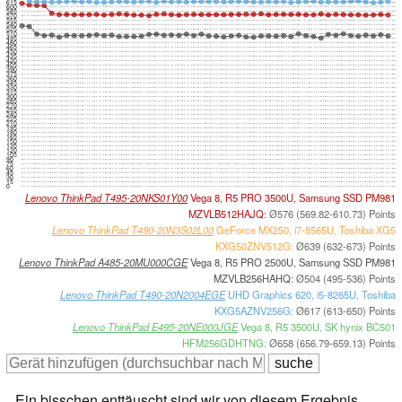
615
600
585
570
555
540
525
510
495
480
465
450
435
420
405
390
375
360
345
330
315
300
285
270
255
240
225
210
195
180
165
150
135
120
105
90
75
60
45
30
15
0
Lenovo ThinkPad T495-20NKS01Y00
Vega 8, R5 PRO 3500U, Samsung SSD PM981
MZVLB512HAJQ:
Ø576 (569.82-610.73) Points
Lenovo ThinkPad T490-20N3S02L00
GeForce MX250, i7-8565U, Toshiba XG5
KXG50ZNV512G:
Ø639 (632-673) Points
Lenovo ThinkPad A485-20MU000CGE
Vega 8, R5 PRO 2500U, Samsung SSD PM981
MZVLB256HAHQ:
Ø504 (495-536) Points
Lenovo ThinkPad T490-20N2004EGE
UHD Graphics 620, i5-8265U, Toshiba
KXG5AZNV256G:
Ø617 (613-650) Points
Lenovo ThinkPad E495-20NE000JGE
Vega 8, R5 3500U, SK hynix BC501
HFM256GDHTNG:
Ø658 (656.79-659.13) Points
Ein bisschen enttäuscht sind wir von diesem Ergebnis