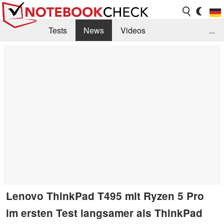
Tests
News
Videos
...
Benchmarks & Tech
Externe Tests
Kaufberatung
Deals
Suche
Jobs
Forum
Lenovo ThinkPad T495 mit Ryzen 5 Pro
im ersten Test langsamer als ThinkPad