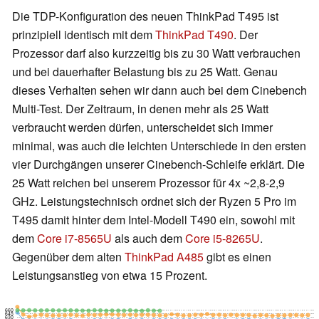
Die TDP-Konfiguration des neuen ThinkPad T495 ist
prinzipiell identisch mit dem
ThinkPad T490
. Der
Prozessor darf also kurzzeitig bis zu 30 Watt verbrauchen
und bei dauerhafter Belastung bis zu 25 Watt. Genau
dieses Verhalten sehen wir dann auch bei dem Cinebench
Multi-Test. Der Zeitraum, in denen mehr als 25 Watt
verbraucht werden dürfen, unterscheidet sich immer
minimal, was auch die leichten Unterschiede in den ersten
vier Durchgängen unserer Cinebench-Schleife erklärt. Die
25 Watt reichen bei unserem Prozessor für 4x ~2,8-2,9
GHz. Leistungstechnisch ordnet sich der Ryzen 5 Pro im
T495 damit hinter dem Intel-Modell T490 ein, sowohl mit
dem
Core i7-8565U
als auch dem
Core i5-8265U
.
Gegenüber dem alten
ThinkPad A485
gibt es einen
Leistungsanstieg von etwa 15 Prozent.
660
645
630