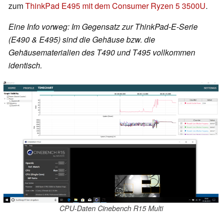
zum
ThinkPad E495 mit dem Consumer Ryzen 5 3500U
.
Eine Info vorweg: Im Gegensatz zur ThinkPad-E-Serie
(E490 & E495) sind die Gehäuse bzw. die
Gehäusematerialien des T490 und T495 vollkommen
identisch.
CPU-Daten Cinebench R15 Multi