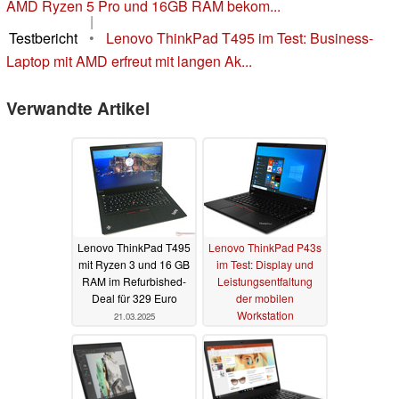
AMD Ryzen 5 Pro und 16GB RAM bekom...
|
Testbericht
•
Lenovo ThinkPad T495 im Test: Business-
Laptop mit AMD erfreut mit langen Ak...
Verwandte Artikel
Lenovo ThinkPad T495
Lenovo ThinkPad P43s
mit Ryzen 3 und 16 GB
im Test: Display und
RAM im Refurbished-
Leistungsentfaltung
Deal für 329 Euro
der mobilen
Workstation
21.03.2025
enttäuschen
22.10.2019