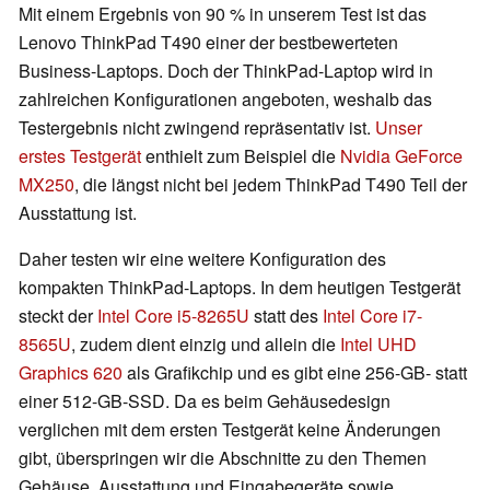
Mit einem Ergebnis von 90 % in unserem Test ist das
Lenovo ThinkPad T490 einer der bestbewerteten
Business-Laptops. Doch der ThinkPad-Laptop wird in
zahlreichen Konfigurationen angeboten, weshalb das
Testergebnis nicht zwingend repräsentativ ist.
Unser
erstes Testgerät
enthielt zum Beispiel die
Nvidia GeForce
MX250
, die längst nicht bei jedem ThinkPad T490 Teil der
Ausstattung ist.
Daher testen wir eine weitere Konfiguration des
kompakten ThinkPad-Laptops. In dem heutigen Testgerät
steckt der
Intel Core i5-8265U
statt des
Intel Core i7-
8565U
, zudem dient einzig und allein die
Intel UHD
Graphics 620
als Grafikchip und es gibt eine 256-GB- statt
einer 512-GB-SSD. Da es beim Gehäusedesign
verglichen mit dem ersten Testgerät keine Änderungen
gibt, überspringen wir die Abschnitte zu den Themen
Gehäuse, Ausstattung und Eingabegeräte sowie