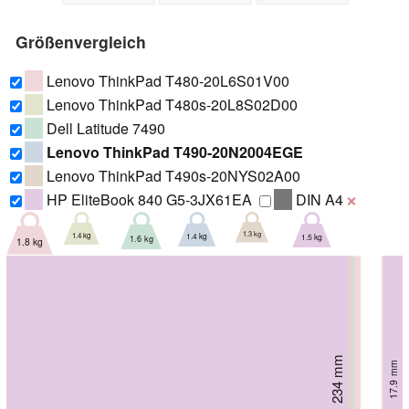
Größenvergleich
Lenovo ThinkPad T480-20L6S01V00
Lenovo ThinkPad T480s-20L8S02D00
Dell Latitude 7490
Lenovo ThinkPad T490-20N2004EGE
Lenovo ThinkPad T490s-20NYS02A00
HP EliteBook 840 G5-3JX61EA
DIN A4
❌
1.3 kg
1.4 kg
1.4 kg
1.5 kg
1.6 kg
1.8 kg
220.9 mm
225.8 mm
226.8 mm
227 mm
17.9 mm
18.45 mm
233 mm
234 mm
16.1 mm
17.9 mm
17.9 mm
20 mm