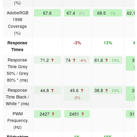
(%)
AdobeRGB
67.6
67.4
68.5
62.1
0%
1%
1998
Coverage
(%)
Response
-3%
13%
4
Times
Response
71.2
74
61.6
3
?
?
?
-4%
13%
Time Grey
5
50% / Grey
80% * (ms)
Response
44.8
45.6
38.8
2
?
?
?
13%
Time Black /
-2%
4
White * (ms)
PWM
2427
2451
31
?
?
Frequency
(Hz)
Bildschirm
1%
15%