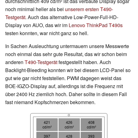
durchschnittlich 409 cd/m² ist das verbaute Display sogar
noch minimal heller als bei
unserem ersten T490-
Testgerät
. Auch das alternative Low-Power-Full-HD-
Display von AUO, das wir im
Lenovo ThinkPad T490s
testen konnten, war nicht ganz so hell.
In Sachen Ausleuchtung untermauern unsere Messwerte
noch einmal das sehr gute Resultat, das wir schon beim
anderen
T490-Testgerät
festgestellt haben. Auch
Backlight-Bleeding konnten wir bei diesem LCD-Panel so
gut wie gar nicht feststellen. PWM dagegen weist das
BOE-IGZO-Display auf, allerdings ist die Frequenz mit
über 2400 Hz ziemlich hoch. Daher sollte in diesem Fall
fast niemand Kopfschmerzen bekommen.
421
426
408
cd/m²
cd/m²
cd/m²
397
428
393