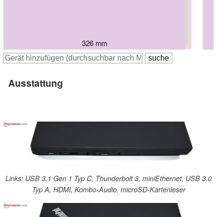
331 mm
329 mm
331 mm
329 mm
337 mm
326 mm
Ausstattung
Links: USB 3.1 Gen 1 Typ C, Thunderbolt 3, miniEthernet, USB 3.0
Typ A, HDMI, Kombo-Audio, microSD-Kartenleser