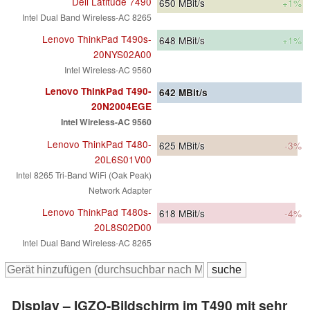
Dell Latitude 7490
650
MBit/s
+1%
Intel Dual Band Wireless-AC 8265
Lenovo ThinkPad T490s-
648
MBit/s
+1%
20NYS02A00
Intel Wireless-AC 9560
Lenovo ThinkPad T490-
642
MBit/s
20N2004EGE
Intel Wireless-AC 9560
Lenovo ThinkPad T480-
625
MBit/s
-3%
20L6S01V00
Intel 8265 Tri-Band WiFi (Oak Peak)
Network Adapter
Lenovo ThinkPad T480s-
618
MBit/s
-4%
20L8S02D00
Intel Dual Band Wireless-AC 8265
Display – IGZO-Bildschirm im T490 mit sehr