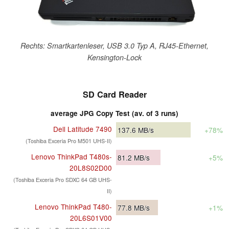
Rechts: Smartkartenleser, USB 3.0 Typ A, RJ45-Ethernet,
Kensington-Lock
SD Card Reader
average JPG Copy Test (av. of 3 runs)
Dell Latitude 7490
137.6
MB/s
+78%
(Toshiba Exceria Pro M501 UHS-II)
Lenovo ThinkPad T480s-
81.2
MB/s
+5%
20L8S02D00
(Toshiba Exceria Pro SDXC 64 GB UHS-
II)
Lenovo ThinkPad T480-
77.8
MB/s
+1%
20L6S01V00