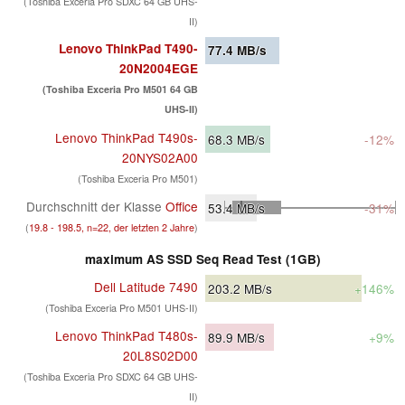
(Toshiba Exceria Pro SDXC 64 GB UHS-
II)
Lenovo ThinkPad T490-
77.4
MB/s
20N2004EGE
(Toshiba Exceria Pro M501 64 GB
UHS-II)
Lenovo ThinkPad T490s-
68.3
MB/s
-12%
20NYS02A00
(Toshiba Exceria Pro M501)
Durchschnitt der Klasse
Office
53.4
MB/s
-31%
(
19.8 - 198.5, n=22, der letzten 2 Jahre
)
maximum AS SSD Seq Read Test (1GB)
Dell Latitude 7490
203.2
MB/s
+146%
(Toshiba Exceria Pro M501 UHS-II)
Lenovo ThinkPad T480s-
89.9
MB/s
+9%
20L8S02D00
(Toshiba Exceria Pro SDXC 64 GB UHS-
II)