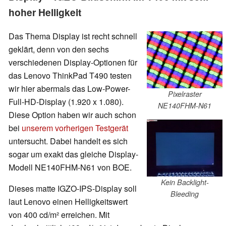
hoher Helligkeit
Das Thema Display ist recht schnell
geklärt, denn von den sechs
verschiedenen Display-Optionen für
das Lenovo ThinkPad T490 testen
wir hier abermals das Low-Power-
Pixelraster
Full-HD-Display (1.920 x 1.080).
NE140FHM-N61
Diese Option haben wir auch schon
bei
unserem vorherigen Testgerät
untersucht. Dabei handelt es sich
sogar um exakt das gleiche Display-
Modell NE140FHM-N61 von BOE.
Kein Backlight-
Dieses matte IGZO-IPS-Display soll
Bleeding
laut Lenovo einen Helligkeitswert
von 400 cd/m² erreichen. Mit