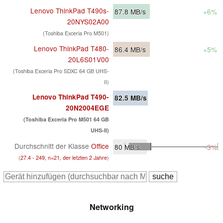
Lenovo ThinkPad T490s-
87.8
MB/s
+6%
20NYS02A00
(Toshiba Exceria Pro M501)
Lenovo ThinkPad T480-
86.4
MB/s
+5%
20L6S01V00
(Toshiba Exceria Pro SDXC 64 GB UHS-
II)
Lenovo ThinkPad T490-
82.5
MB/s
20N2004EGE
(Toshiba Exceria Pro M501 64 GB
UHS-II)
Durchschnitt der Klasse
Office
80
MB/s
-3%
(
27.4 - 249, n=21, der letzten 2 Jahre
)
Networking