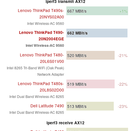
iperf3 transmit AX12
Lenovo ThinkPad T490s-
667
MBit/s
+1%
20NYS02A00
Intel Wireless-AC 9560
Lenovo ThinkPad T490-
662
MBit/s
20N2004EGE
Intel Wireless-AC 9560
Lenovo ThinkPad T480-
520
MBit/s
-21%
20L6S01V00
Intel 8265 Tri-Band WiFi (Oak Peak)
Network Adapter
Lenovo ThinkPad T480s-
519
MBit/s
-22%
20L8S02D00
Intel Dual Band Wireless-AC 8265
Dell Latitude 7490
513
MBit/s
-23%
Intel Dual Band Wireless-AC 8265
iperf3 receive AX12