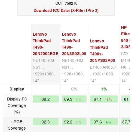
CCT: 7562 K
Download ICC Datei (X-Rite i1Pro 2)
HP
Elite
Lenovo
Lenovo
840 
ThinkPad
ThinkPad
Lenovo
3JX6
T490-
T490-
ThinkPad
IVO
20N2004EGE
20N3S02L00
T490s-
NE140FHM-
NE140FHM-
M140
20NYS02A00
N61, ,
N61, ,
B140HAN05.7,
R0, ,
1920x1080,
1920x1080,
, 1920x1080,
1920
14"
14"
14"
14"
Display
0%
1%
-
Display P3
69.2
69.3
67.1
61
0%
-3%
Coverage
(%)
sRGB
92.3
92.2
97.6
87.7
0%
6%
Coverage