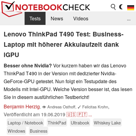
Tests
News
Videos
...
Benchmarks & Tech
Externe Tests
Lenovo ThinkPad T490 Test: Business-
Laptop mit höherer Akkulaufzeit dank
Kaufberatung
Deals
Suche
Jobs
iGPU
Forum
Besser ohne Nvidia?
Vor kurzem haben wir das Lenovo
ThinkPad T490 in der Version mit dedizierter Nvidia-
GeForce-GPU getestet. Nun folgt ein Testupdate des
Modells mit Intel-GPU. Welche Version besser ist, das lesen
Sie in diesem ausführlichen Testbericht!
Benjamin Herzig
,
,
👁
Andreas Osthoff
,
✓
Felicitas Krohn
Veröffentlicht am
19.06.2019
🇺🇸
🇵🇹
...
Laptop / Notebook
ThinkPad
Ultrabook
Whiskey Lake
Windows
Business