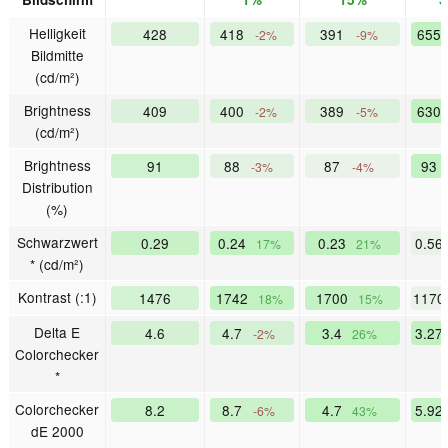
Helligkeit
428
418
391
655
-2%
-9%
Bildmitte
(cd/m²)
Brightness
409
400
389
630
-2%
-5%
(cd/m²)
Brightness
91
88
87
93
-3%
-4%
Distribution
(%)
Schwarzwert
0.29
0.24
0.23
0.56
17%
21%
* (cd/m²)
Kontrast (:1)
1476
1742
1700
117
18%
15%
Delta E
4.6
4.7
3.4
3.27
-2%
26%
Colorchecker
*
Colorchecker
8.2
8.7
4.7
5.92
-6%
43%
dE 2000