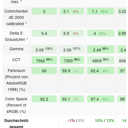
max. *
Colorchecker
2
2.1
1.1
3.22
-5%
45%
dE 2000
calibrated *
Delta E
5.4
5.9
4
2.85
-9%
26%
Graustufen *
Gamma
105%
107%
88%
2.09
2.06
2.49
2.4
CCT
86%
88%
95%
7562
7350
6809
606
Farbraum
60
59.9
62.4
57
0%
4%
(Prozent von
AdobeRGB
1998) (%)
Color Space
92.2
92.1
97.4
88
0%
6%
(Percent of
sRGB) (%)
Durchschnitt
-1%
/
0%
10%
/
12%
14
gesamt