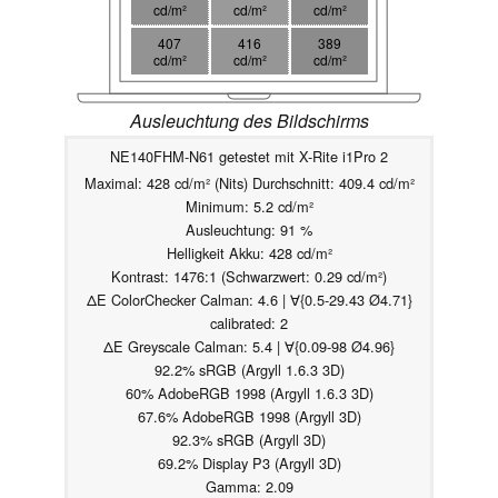
cd/m²
cd/m²
cd/m²
407
416
389
cd/m²
cd/m²
cd/m²
Ausleuchtung des Bildschirms
NE140FHM-N61 getestet mit X-Rite i1Pro 2
Maximal: 428 cd/m² (Nits) Durchschnitt: 409.4 cd/m²
Minimum: 5.2 cd/m²
Ausleuchtung: 91 %
Helligkeit Akku: 428 cd/m²
Kontrast: 1476:1 (Schwarzwert: 0.29 cd/m²)
ΔE ColorChecker Calman: 4.6 | ∀{0.5-29.43 Ø4.71}
calibrated: 2
ΔE Greyscale Calman: 5.4 | ∀{0.09-98 Ø4.96}
92.2% sRGB (Argyll 1.6.3 3D)
60% AdobeRGB 1998 (Argyll 1.6.3 3D)
67.6% AdobeRGB 1998 (Argyll 3D)
92.3% sRGB (Argyll 3D)
69.2% Display P3 (Argyll 3D)
Gamma: 2.09