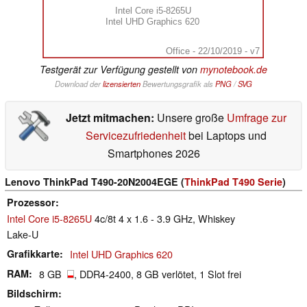
Intel Core i5-8265U
Intel UHD Graphics 620
Office - 22/10/2019 - v7
Testgerät zur Verfügung gestellt von
mynotebook.de
Download der
lizensierten
Bewertungsgrafik als
PNG
/
SVG
Jetzt mitmachen:
Unsere große
Umfrage zur
Servicezufriedenheit
bei Laptops und
Smartphones 2026
Lenovo ThinkPad T490-20N2004EGE (
ThinkPad T490 Serie
)
Prozessor
Intel Core i5-8265U
4c/8t 4 x 1.6 - 3.9 GHz, Whiskey
Lake-U
Grafikkarte
Intel UHD Graphics 620
RAM
8 GB
, DDR4-2400, 8 GB verlötet, 1 Slot frei
Bildschirm