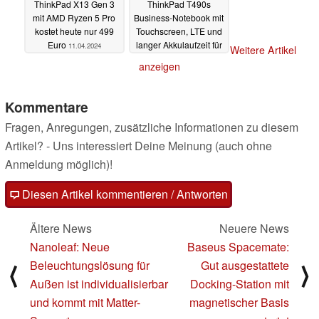
ThinkPad X13 Gen 3
ThinkPad T490s
mit AMD Ryzen 5 Pro
Business-Notebook mit
kostet heute nur 499
Touchscreen, LTE und
Euro
langer Akkulaufzeit für
11.04.2024
Weitere Artikel
nur 299 Euro
anzeigen
refurbished
09.04.2024
Kommentare
Fragen, Anregungen, zusätzliche Informationen zu diesem
Artikel? - Uns interessiert Deine Meinung (auch ohne
Anmeldung möglich)!
Diesen Artikel kommentieren / Antworten
Ältere News
Neuere News
Nanoleaf: Neue
Baseus Spacemate:
Beleuchtungslösung für
Gut ausgestattete
⟨
⟩
Außen ist individualisierbar
Docking-Station mit
und kommt mit Matter-
magnetischer Basis