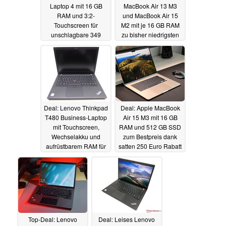
Laptop 4 mit 16 GB
MacBook Air 13 M3
RAM und 3:2-
und MacBook Air 15
Touchscreen für
M2 mit je 16 GB RAM
unschlagbare 349
zu bisher niedrigsten
Euro generalüberholt
Preisen dank
Cashback
14.04.2024
13.04.2024
Deal: Lenovo Thinkpad
Deal: Apple MacBook
T480 Business-Laptop
Air 15 M3 mit 16 GB
mit Touchscreen,
RAM und 512 GB SSD
Wechselakku und
zum Bestpreis dank
aufrüstbarem RAM für
satten 250 Euro Rabatt
günstige 229 Euro
12.04.2024
generalüberholt
12.04.2024
Top-Deal: Lenovo
Deal: Leises Lenovo