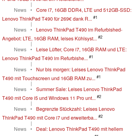
|
News
•
Core i7, 16GB DDR4, LTE und 512GB-SSD:
#1
Lenovo ThinkPad T490 für 269€ dank R...
|
News
•
Lenovo ThinkPad T490 im Refurbished-
#2
Angebot: LTE, 16GB RAM, leises Kühlsyst...
|
News
•
Leise Lüfter, Core i7, 16GB RAM und LTE:
#1
Lenovo ThinkPad T490 im Refurbishe...
|
News
•
Nur bis morgen: Leises Lenovo ThinkPad
#1
T490 mit Touchscreen und 16GB RAM zu...
|
News
•
Summer Sale: Leises Lenovo ThinkPad
#2
T490 mit Core i5 und Windows 11 Pro unt...
|
News
•
Begrenzte Stückzahl: Leises Lenovo
#2
ThinkPad T490 mit Core i7 und erweiterba...
|
News
•
Deal: Lenovo ThinkPad T490 mit hellem