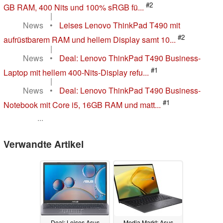
#2
GB RAM, 400 Nits und 100% sRGB fü...
|
News
•
Leises Lenovo ThinkPad T490 mit
#2
aufrüstbarem RAM und hellem Display samt 10...
|
News
•
Deal: Lenovo ThinkPad T490 Business-
#1
Laptop mit hellem 400-Nits-Display refu...
|
News
•
Deal: Lenovo ThinkPad T490 Business-
#1
Notebook mit Core i5, 16GB RAM und matt...
...
Verwandte Artikel
Deal: Leises Asus
Media Markt: Asus