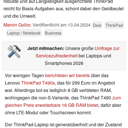
robuste und auf Langlebigkeit ausgerichtete ThinkPad
reicht für Basis-Aufgaben aus, schont dabei den Geldbeutel
und die Umwelt.
Marvin Gollor
,
Veröffentlicht am
13.04.2024
Deal
ThinkPad
Laptop / Notebook
Business
Jetzt mitmachen:
Unsere große
Umfrage zur
Servicezufriedenheit
bei Laptops und
Smartphones 2026
Vor wenigen Tagen
berichteten wir bereits
über das
Lenovo
ThinkPad T490s
, das für 299 Euro im Angebot
war. Allerdings bot es lediglich 8 GB verlöteten RAM,
wohingegen die non-S-Variante, das ThinkPad T490
zum
gleichen Preis erweiterbare 16 GB RAM bietet
, dafür aber
ohne LTE-Modul oder Touchscreen kommt.
Der ThinkPad-Laptop ist generalüberholt und der Zustand