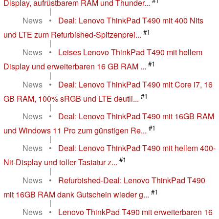
#1
Display, aufrüstbarem RAM und Thunder...
|
News
•
Deal: Lenovo ThinkPad T490 mit 400 Nits
#1
und LTE zum Refurbished-Spitzenprei...
|
News
•
Leises Lenovo ThinkPad T490 mit hellem
#1
Display und erweiterbaren 16 GB RAM ...
|
News
•
Deal: Lenovo ThinkPad T490 mit Core i7, 16
#1
GB RAM, 100% sRGB und LTE deutli...
|
News
•
Deal: Lenovo ThinkPad T490 mit 16GB RAM
#1
und Windows 11 Pro zum günstigen Re...
|
News
•
Deal: Lenovo ThinkPad T490 mit hellem 400-
#1
Nit-Display und toller Tastatur z...
|
News
•
Refurbished-Deal: Lenovo ThinkPad T490
#1
mit 16GB RAM dank Gutschein wieder g...
|
News
•
Lenovo ThinkPad T490 mit erweiterbaren 16