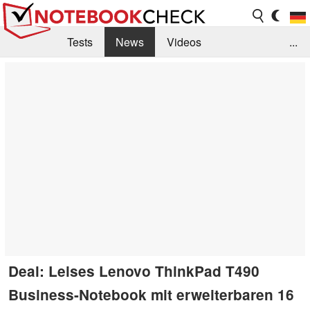
Tests
News
Videos
...
Benchmarks & Tech
Externe Tests
Kaufberatung
Deals
Suche
Jobs
Forum
Deal: Leises Lenovo ThinkPad T490
Business-Notebook mit erweiterbaren 16