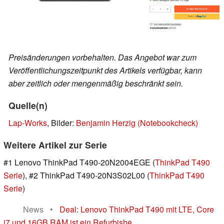
Preisänderungen vorbehalten. Das Angebot war zum
Veröffentlichungszeitpunkt des Artikels verfügbar, kann
aber zeitlich oder mengenmäßig beschränkt sein.
Quelle(n)
Lap-Works
, Bilder:
Benjamin Herzig (Notebookcheck)
Weitere Artikel zur Serie
#1 Lenovo ThinkPad T490-20N2004EGE (
ThinkPad T490
Serie
), #2 ThinkPad T490-20N3S02L00 (
ThinkPad T490
Serie
)
News
•
Deal: Lenovo ThinkPad T490 mit LTE, Core
i7 und 16GB RAM ist ein Refurbishe...