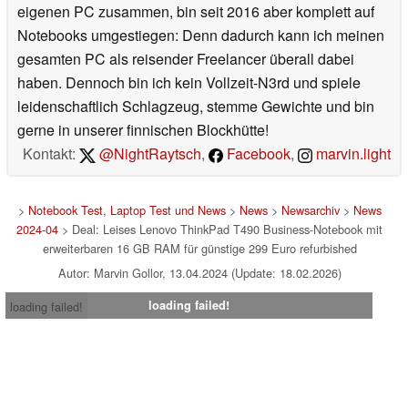
eigenen PC zusammen, bin seit 2016 aber komplett auf
Notebooks umgestiegen: Denn dadurch kann ich meinen
gesamten PC als reisender Freelancer überall dabei
haben. Dennoch bin ich kein Vollzeit-N3rd und spiele
leidenschaftlich Schlagzeug, stemme Gewichte und bin
gerne in unserer finnischen Blockhütte!
Kontakt:
@NightRaytsch
,
Facebook
,
marvin.light
>
Notebook Test, Laptop Test und News
>
News
>
Newsarchiv
>
News
2024-04
> Deal: Leises Lenovo ThinkPad T490 Business-Notebook mit
erweiterbaren 16 GB RAM für günstige 299 Euro refurbished
Autor: Marvin Gollor, 13.04.2024 (Update: 18.02.2026)
loading failed!
loading failed!