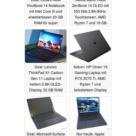
VivoBook 14 Notebook
ZenBook 14 OLED mit
mit Intel Core i5 und
550 Nits 2.8K-90Hz-
erweiterbaren 20 GB
Touchscreen, AMD
RAM für super
Ryzen 7 und 16 GB
günstige 269 Euro
RAM zum absoluten
Spitzenpreis
17.04.2024
15.04.2024
Deal: Lenovo
Saturn: HP Omen 16
ThinkPad X1 Carbon
Gaming-Laptop mit
Gen 11 Laptop mit
RTX 3070 Ti, AMD
hellem 2.8K-OLED-
Ryzen 7 und
Display, 32 GB RAM
farbstarkem Display
und LTE zum neuen
aktuell besonders
Bestpreis
günstig
14.04.2024
14.04.2024
Deal: Microsoft Surface
Nur heute: Apple