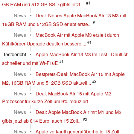
#1
GB RAM und 512 GB SSD gibts jetzt ...
|
News
•
Deal: Neues Apple MacBook Air 13 M3 mit
#1
16GB RAM und 512GB SSD erlebt erste...
|
News
•
MacBook Air mit Apple M3 erzielt durch
#1
Kühlkörper-Upgrade deutlich bessere ...
|
Testbericht
•
Apple MacBook Air 13 M3 im Test - Deutlich
#1
schneller und mit Wi-Fi 6E
|
News
•
Bestpreis-Deal: MacBook Air 15 mit Apple
#2
M2, 16GB RAM und 512GB SSD aktuell...
|
News
•
Deal: MacBook Air 15 mit Apple M2
Prozessor für kurze Zeit um 9% reduziert
|
News
•
Deal: Apple MacBook Air mit M1 und M2
#2
gibts jetzt ab 814 Euro, auch 15 Zoll...
|
News
•
Apple verkauft generalüberholte 15 Zoll