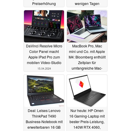
Preiserhöhung
wenigen Tagen
16.04.2024
15.04.2024
DaVinci Resolve Micro
MacBook Pro, Mac
Color Panel macht
mini und Co. mit Apple
Apple iPad Pro zum
M4: Bloomberg enthüllt
mobilen Video-Studio
Zeitplan für
umfangreiche Mac-
15.04.2024
Upgrades
15.04.2024
Deal: Leises Lenovo
Nur heute: HP Omen
ThinkPad T490
16 Gaming-Laptop mit
Business-Notebook mit
bester Preis-Leistung,
erweiterbaren 16 GB
140W RTX 4060,