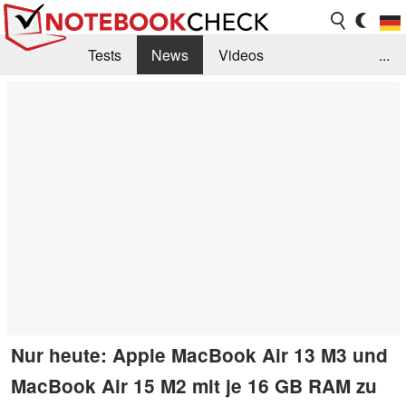
Tests
News
Videos
...
Benchmarks & Tech
Externe Tests
Kaufberatung
Deals
Suche
Jobs
Forum
Nur heute: Apple MacBook Air 13 M3 und
MacBook Air 15 M2 mit je 16 GB RAM zu