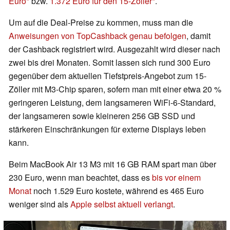
Euro
bzw.
1.372 Euro für den 15-Zöller
.
Um auf die Deal-Preise zu kommen, muss man die
Anweisungen von TopCashback genau befolgen
, damit
der Cashback registriert wird. Ausgezahlt wird dieser nach
zwei bis drei Monaten. Somit lassen sich rund 300 Euro
gegenüber dem aktuellen Tiefstpreis-Angebot zum 15-
Zöller mit M3-Chip sparen, sofern man mit einer etwa 20 %
geringeren Leistung, dem langsameren WiFi-6-Standard,
der langsameren sowie kleineren 256 GB SSD und
stärkeren Einschränkungen für externe Displays leben
kann.
Beim MacBook Air 13 M3 mit 16 GB RAM spart man über
230 Euro, wenn man beachtet, dass es
bis vor einem
Monat
noch 1.529 Euro kostete, während es 465 Euro
weniger sind als
Apple selbst aktuell verlangt
.