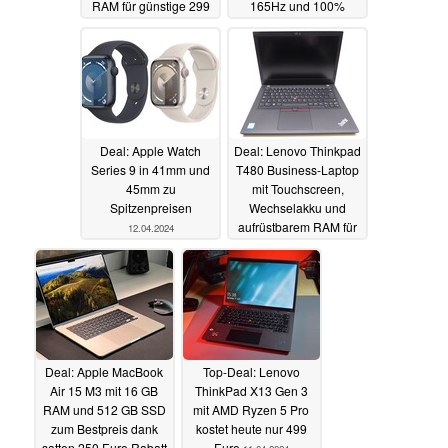
RAM für günstige 299
165Hz und 100%
Euro refurbished
sRGB
13.04.2024
13.04.2024
Deal: Apple Watch
Deal: Lenovo Thinkpad
Series 9 in 41mm und
T480 Business-Laptop
45mm zu
mit Touchscreen,
Spitzenpreisen
Wechselakku und
aufrüstbarem RAM für
12.04.2024
günstige 229 Euro
generalüberholt
12.04.2024
Deal: Apple MacBook
Top-Deal: Lenovo
Air 15 M3 mit 16 GB
ThinkPad X13 Gen 3
RAM und 512 GB SSD
mit AMD Ryzen 5 Pro
zum Bestpreis dank
kostet heute nur 499
satten 250 Euro Rabatt
Euro