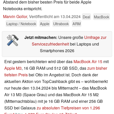
Abstand dem bisher besten Preis für beide Apple
Notebooks entspricht.
Marvin Gollor
,
Veröffentlicht am
13.04.2024
Deal
MacBook
Laptop / Notebook
Apple
Ultrabook
ARM
Jetzt mitmachen:
Unsere große
Umfrage zur
Servicezufriedenheit
bei Laptops und
Smartphones 2026
Erst gestern berichteten wird über das
MacBook Air 15
mit
Apple M3
, 16 GB RAM und 512 GB SSD, das
zum bisher
tiefsten Preis
bei Otto im Angebot ist. Doch dank der
aktuellen Aktion von TopCashback gibt es – wohlbemerkt
nur heute den 13.04.2024 bis Mitternacht – das MacBook
Air 13 M3 (Space Grau) und das MacBook Air 15 M2
(Mitternachtsblau) mit je 16 GB RAM und einer 256 GB
SSD bei Galaxus
zu absoluten Tiefpreisen von 1.296