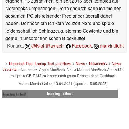
eigenen PC zusammen, bin seit 2016 aber komplett auf
Notebooks umgestiegen: Denn dadurch kann ich meinen
gesamten PC als reisender Freelancer überall dabei
haben. Dennoch bin ich kein Vollzeit-N3rd und spiele
leidenschaftlich Schlagzeug, stemme Gewichte und bin
gerne in unserer finnischen Blockhütte!
Kontakt:
@NightRaytsch
,
Facebook
,
marvin.light
>
Notebook Test, Laptop Test und News
>
News
>
Newsarchiv
>
News
2024-04
> Nur heute: Apple MacBook Air 13 M3 und MacBook Air 15 M2
mit je 16 GB RAM zu bisher niedrigsten Preisen dank Cashback
Autor: Marvin Gollor, 13.04.2024 (Update: 5.05.2025)
loading failed!
loading failed!