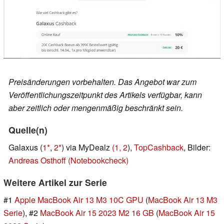
Preisänderungen vorbehalten. Das Angebot war zum
Veröffentlichungszeitpunkt des Artikels verfügbar, kann
aber zeitlich oder mengenmäßig beschränkt sein.
Quelle(n)
Galaxus (
1
,
2
) via MyDealz
(1,
2
),
TopCashback
, Bilder:
Andreas Osthoff (Notebookcheck)
Weitere Artikel zur Serie
#1
Apple MacBook Air 13 M3 10C GPU
(
MacBook Air 13 M3
Serie
), #2
MacBook Air 15 2023 M2 16 GB
(
MacBook Air 15