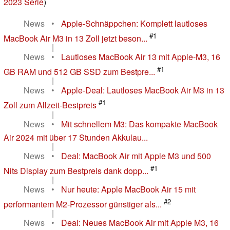
2023 Serie
)
News
•
Apple-Schnäppchen: Komplett lautloses
#1
MacBook Air M3 in 13 Zoll jetzt beson...
|
News
•
Lautloses MacBook Air 13 mit Apple-M3, 16
#1
GB RAM und 512 GB SSD zum Bestpre...
|
News
•
Apple-Deal: Lautloses MacBook Air M3 in 13
#1
Zoll zum Allzeit-Bestpreis
|
News
•
Mit schnellem M3: Das kompakte MacBook
Air 2024 mit über 17 Stunden Akkulau...
|
News
•
Deal: MacBook Air mit Apple M3 und 500
#1
Nits Display zum Bestpreis dank dopp...
|
News
•
Nur heute: Apple MacBook Air 15 mit
#2
performantem M2-Prozessor günstiger als...
|
News
•
Deal: Neues MacBook Air mit Apple M3, 16