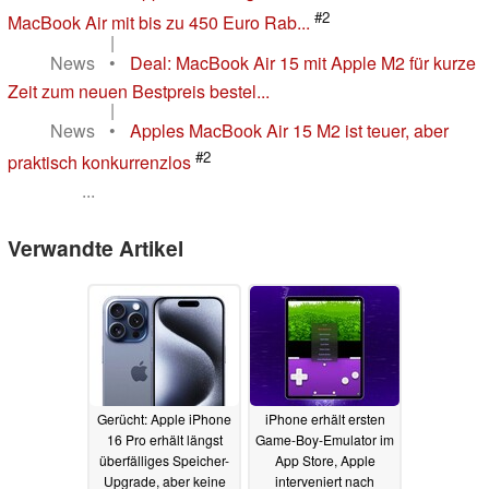
#2
MacBook Air mit bis zu 450 Euro Rab...
|
News
•
Deal: MacBook Air 15 mit Apple M2 für kurze
Zeit zum neuen Bestpreis bestel...
|
News
•
Apples MacBook Air 15 M2 ist teuer, aber
#2
praktisch konkurrenzlos
...
Verwandte Artikel
Gerücht: Apple iPhone
iPhone erhält ersten
16 Pro erhält längst
Game-Boy-Emulator im
überfälliges Speicher-
App Store, Apple
Upgrade, aber keine
interveniert nach