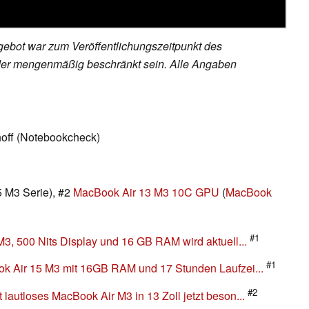
ebot war zum Veröffentlichungszeitpunkt des
h oder mengenmäßig beschränkt sein. Alle Angaben
hoff (Notebookcheck)
 M3 Serie), #2
MacBook Air 13 M3 10C GPU
(
MacBook
#1
3, 500 Nits Display und 16 GB RAM wird aktuell...
#1
k Air 15 M3 mit 16GB RAM und 17 Stunden Laufzei...
#2
autloses MacBook Air M3 in 13 Zoll jetzt beson...