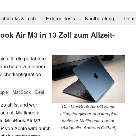
nchmarks & Tech
Externe Tests
Kaufberatung
Deal
ok Air M3 in 13 Zoll zum Allzeit-
ch für die portablere
 kann heute von einem
eicherkonfiguration
pple
MacBook
Deal
zu alt ist und wer
Das MacBook Air M3 ist ein
ch oft Multimedia-
alltagstauglicher und komplett
elle MacBook Air M3
lautloser Multimedia-Laptop
(Bildquelle: Andreas Osthoff)
VP von Apple wird durch