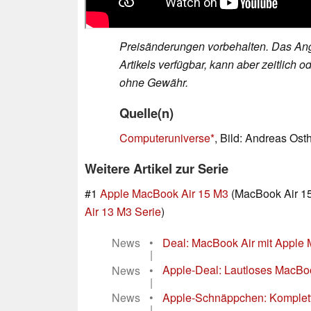
Preisänderungen vorbehalten. Das Ang
Artikels verfügbar, kann aber zeitlic
ohne Gewähr.
Quelle(n)
Computeruniverse
, Bild: Andreas Ost
Weitere Artikel zur Serie
#1
Apple MacBook Air 15 M3
(MacBook Air 15
Air 13 M3 Serie
)
News
•
Deal: MacBook Air mit Apple M
|
News
•
Apple-Deal: Lautloses MacBoo
|
News
•
Apple-Schnäppchen: Komplett l
|