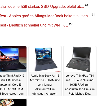
#1
ismodell erhält starkes SSD-Upgrade, bleibt ab...
#1
Test - Apples großes Alltags-MacBook bekommt meh...
#2
st - Deutlich schneller und mit Wi-Fi 6E
novo ThinkPad X13
Apple MacBook Air 13
Lenovo ThinkPad T14
Gen 4 Business-
M2 mit 16 GB RAM und
mit LTE, 400 Nits und
aptop mit Core i5-
sehr langer
16GB RAM zum
335U, 16 GB RAM
Akkulaufzeit im
absoluten Top-Preis im
d Touchscreen zum
günstigen Amazon-
Refurbished-Deal
Allzeit-Bestpreis
Deal
27.01.2025
27.01.2025
28.01.2025