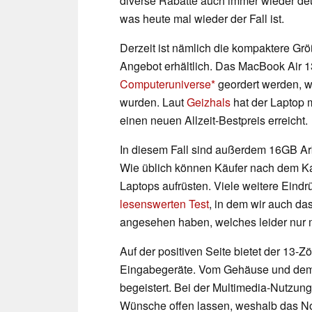
diverse Rabatte auch immer wieder deut
was heute mal wieder der Fall ist.
Derzeit ist nämlich die kompaktere Gr
Angebot erhältlich. Das MacBook Air 1
Computeruniverse
geordert werden, wä
wurden. Laut
Geizhals
hat der Laptop 
einen neuen Allzeit-Bestpreis erreicht.
In diesem Fall sind außerdem 16GB Ar
Wie üblich können Käufer nach dem Ka
Laptops aufrüsten. Viele weitere Eind
lesenswerten Test
, in dem wir auch da
angesehen haben, welches leider nur m
Auf der positiven Seite bietet der 13-Z
Eingabegeräte. Vom Gehäuse und dem 
begeistert. Bei der Multimedia-Nutzun
Wünsche offen lassen, weshalb das No