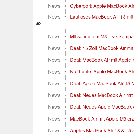
News
•
Cyberport: Apple MacBook Air
|
News
•
Lautloses MacBook Air 13 mi
#2
|
News
•
Mit schnellem M3: Das kompak
|
News
•
Deal: 15 Zoll MacBook Air mit 
|
News
•
Deal: MacBook Air mit Apple 
|
News
•
Nur heute: Apple MacBook Air
|
News
•
Deal: Apple MacBook Air 15 
|
News
•
Deal: Neues MacBook Air mit 
|
News
•
Deal: Neues Apple MacBook A
|
News
•
MacBook Air mit Apple M3 erzi
|
News
•
Apples MacBook Air 13 & 15 si