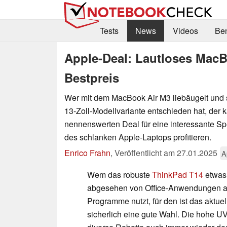
Tests
News
Videos
Be
Apple-Deal: Lautloses MacBo
Bestpreis
Wer mit dem MacBook Air M3 liebäugelt und si
13-Zoll-Modellvariante entschieden hat, der
nennenswerten Deal für eine interessante Sp
des schlanken Apple-Laptops profitieren.
Enrico Frahn
,
Veröffentlicht am
27.01.2025
A
Wem das robuste
ThinkPad T14
etwas 
abgesehen von Office-Anwendungen au
Programme nutzt, für den ist das aktu
sicherlich eine gute Wahl. Die hohe U