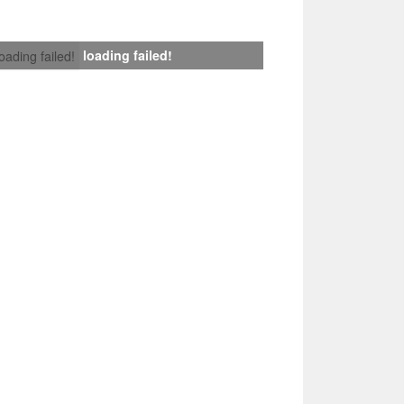
loading failed!
loading failed!