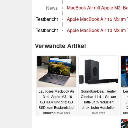
|
News
•
MacBook Air mit Apple M3: Bas
|
Testbericht
•
Apple MacBook Air 15 M3 im 
|
Testbericht
•
Apple MacBook Air 13 M3 im Te
Verwandte Artikel
Lautloses MacBook Air
Soundbar-Deal: Teufel
Le
13 mit Apple-M3, 16
Cinebar 11 4.1-Set um
GB RAM und 512 GB
satte 31% reduziert
L
SSD zum Bestpreis bei
direkt beim Hersteller
1
Amazon
un
30.01.2025
28.01.2025