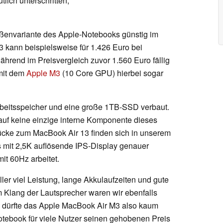
lich unterschritten,
ößenvariante des Apple-Notebooks günstig im
3 kann beispielsweise für 1.426 Euro bei
hrend im Preisvergleich zuvor 1.560 Euro fällig
mit dem
Apple M3
(10 Core GPU) hierbei sogar
beitsspeicher und eine große 1TB-SSD verbaut.
uf keine einzige interne Komponente dieses
rücke zum MacBook Air 13 finden sich in unserem
s mit 2,5K auflösende IPS-Display genauer
it 60Hz arbeitet.
öller viel Leistung, lange Akkulaufzeiten und gute
Klang der Lautsprecher waren wir ebenfalls
g dürfte das Apple MacBook Air M3 also kaum
tebook für viele Nutzer seinen gehobenen Preis