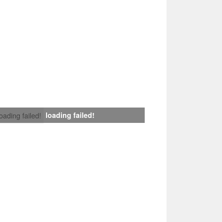
loading failed!
loading failed!