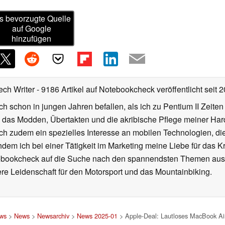
s bevorzugte Quelle
auf Google
hinzufügen
ech Writer
- 9186 Artikel auf Notebookcheck veröffentlicht
seit 
ch schon in jungen Jahren befallen, als ich zu Pentium II Zeite
h das Modden, Übertakten und die akribische Pflege meiner Ha
ich zudem ein spezielles Interesse an mobilen Technologien, di
hdem ich bei einer Tätigkeit im Marketing meine Liebe für das 
ebookcheck auf die Suche nach den spannendsten Themen aus d
e Leidenschaft für den Motorsport und das Mountainbiking.
ews
>
News
>
Newsarchiv
>
News 2025-01
> Apple-Deal: Lautloses MacBook Air 