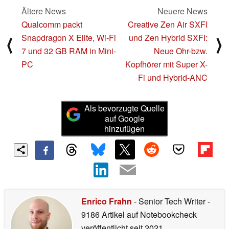
Ältere News
Neuere News
Qualcomm packt
Creative Zen Air SXFI
Snapdragon X Elite, Wi-Fi
und Zen Hybrid SXFI:
⟨
⟩
7 und 32 GB RAM in Mini-
Neue Ohr-bzw.
PC
Kopfhörer mit Super X-
Fi und Hybrid-ANC
Als bevorzugte Quelle
auf Google
hinzufügen
Enrico Frahn
- Senior Tech Writer
-
9186 Artikel auf Notebookcheck
veröffentlicht
seit 2021