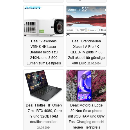
Deal: Viewsonic
Deal: Brandneuen
V554K 4K-Laser-
Xiaomi A Pro 4K-
Beamer mit bis zu
QLED-TV gibts in 55
240Hz und 3.500
Zoll aktuell für günstige
Lumen zum Bestpreis
400 Euro
22.05.2024
bestellbar
22.05.2024
Deal: Flottes HP Omen
Deal: Motorola Edge
17 mit RTX 4080, Core
30 Neo Smartphone
i9 und 32GB RAM
mit 8GB RAM und 68W
deutlich rabattiert
Fast-Charging erreicht
neuen Tiefstpreis
21.05.2024