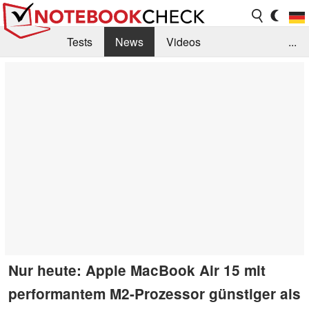
Tests
News
Videos
...
Benchmarks & Tech
Externe Tests
Kaufberatung
Deals
Suche
Jobs
Forum
Nur heute: Apple MacBook Air 15 mit
performantem M2-Prozessor günstiger als