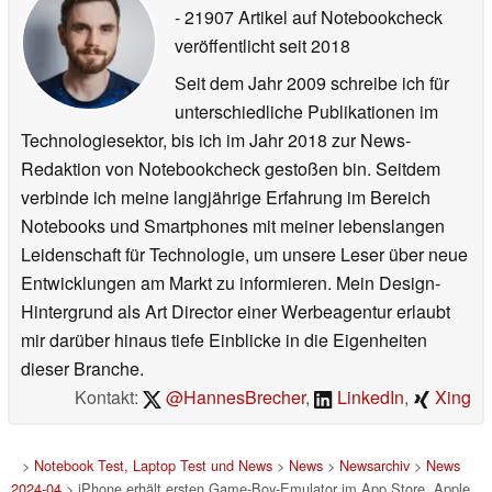
- 21907 Artikel auf Notebookcheck
veröffentlicht
seit 2018
Seit dem Jahr 2009 schreibe ich für
unterschiedliche Publikationen im
Technologiesektor, bis ich im Jahr 2018 zur News-
Redaktion von Notebookcheck gestoßen bin. Seitdem
verbinde ich meine langjährige Erfahrung im Bereich
Notebooks und Smartphones mit meiner lebenslangen
Leidenschaft für Technologie, um unsere Leser über neue
Entwicklungen am Markt zu informieren. Mein Design-
Hintergrund als Art Director einer Werbeagentur erlaubt
mir darüber hinaus tiefe Einblicke in die Eigenheiten
dieser Branche.
Kontakt:
@HannesBrecher
,
LinkedIn
,
Xing
>
Notebook Test, Laptop Test und News
>
News
>
Newsarchiv
>
News
2024-04
> iPhone erhält ersten Game-Boy-Emulator im App Store, Apple