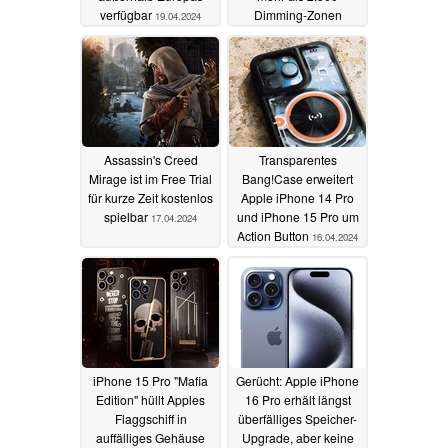
verfügbar
Dimming-Zonen
19.04.2024
erhalten
18.04.2024
Assassin's Creed
Transparentes
Mirage ist im Free Trial
Bang!Case erweitert
für kurze Zeit kostenlos
Apple iPhone 14 Pro
spielbar
und iPhone 15 Pro um
17.04.2024
Action Button
16.04.2024
iPhone 15 Pro "Mafia
Gerücht: Apple iPhone
Edition" hüllt Apples
16 Pro erhält längst
Flaggschiff in
überfälliges Speicher-
auffälliges Gehäuse
Upgrade, aber keine