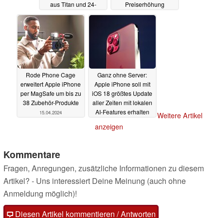
aus Titan und 24-
Preiserhöhung
Karat-Gold
16.04.2024
16.04.2024
Rode Phone Cage
Ganz ohne Server:
erweitert Apple iPhone
Apple iPhone soll mit
per MagSafe um bis zu
iOS 18 größtes Update
38 Zubehör-Produkte
aller Zeiten mit lokalen
AI-Features erhalten
15.04.2024
Weitere Artikel
15.04.2024
anzeigen
Kommentare
Fragen, Anregungen, zusätzliche Informationen zu diesem
Artikel? - Uns interessiert Deine Meinung (auch ohne
Anmeldung möglich)!
Diesen Artikel kommentieren / Antworten