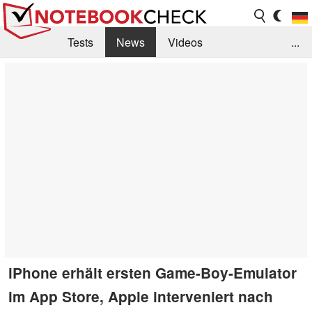
Tests
News
Videos
...
Benchmarks & Tech
Externe Tests
Kaufberatung
Deals
Suche
Jobs
Forum
iPhone erhält ersten Game-Boy-Emulator
im App Store, Apple interveniert nach