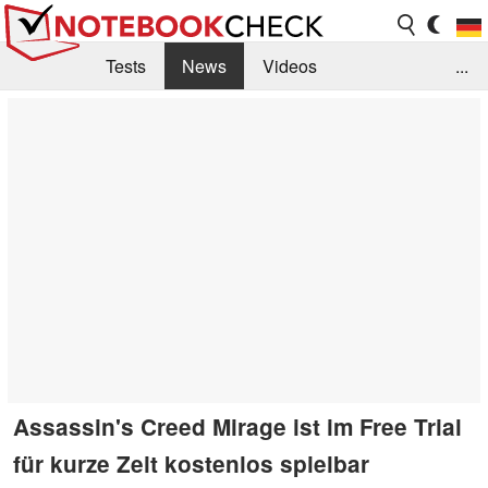
Tests
News
Videos
...
Benchmarks & Tech
Externe Tests
Kaufberatung
Deals
Suche
Jobs
Forum
Assassin's Creed Mirage ist im Free Trial
für kurze Zeit kostenlos spielbar