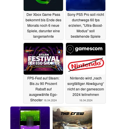
Der Xbox Game Pass
Sony PS5 Pro soll nicht
bekommt bis Ende des
durchwegs 60 fps
Monats noch 6 neue
erzielen, "Ultra-Boost-
Spiele, darunter eine
Modus" soll
langersehnte
bestehende Spiele
Neuveröffentlichung
verbessern
16.04.2024
17.04.2024
FPS-Fest auf Steam:
Nintendo wird „nach
Bis zu 90 Prozent
sorgfältiger Abwägung“
Rabatt auf
nicht an der gamescom
ausgewählte Ego-
2024 teilnehmen
Shooter
16.04.2024
16.04.2024