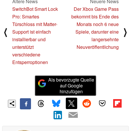
Ältere News
Neuere News
SwitchBot Smart Lock
Der Xbox Game Pass
Pro: Smartes
bekommt bis Ende des
Türschloss mit Matter-
Monats noch 6 neue
⟨
⟩
Support ist einfach
Spiele, darunter eine
installierbar und
langersehnte
unterstützt
Neuveröffentlichung
verschiedene
Entsperroptionen
Als bevorzugte Quelle
auf Google
hinzufügen