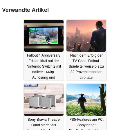
Verwandte Artikel
Fallout 4 Anniversary
Nach dem Erfolg der
Edition läuft auf der
TV-Serie: Fallout-
Nintendo Switch 2 mit
Spiele teilweise bis zu
nativer 1440p-
82 Prozent rabattiert
Auflösung und
23.04.2024
konstanten 30 FPS
05.03.2026
Sony Bravia Theatre
PS5-Features am PC:
Quad startet als
Sony bringt