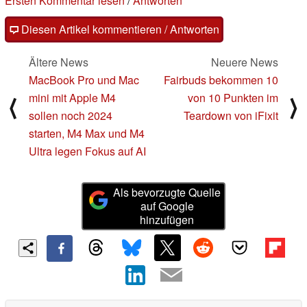
Ersten Kommentar lesen
/
Antworten
Diesen Artikel kommentieren / Antworten
Ältere News
Neuere News
MacBook Pro und Mac
Fairbuds bekommen 10
mini mit Apple M4
von 10 Punkten im
⟨
⟩
sollen noch 2024
Teardown von iFixit
starten, M4 Max und M4
Ultra legen Fokus auf AI
Als bevorzugte Quelle
auf Google
hinzufügen