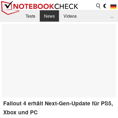
Tests
News
Videos
...
Benchmarks & Tech
Externe Tests
Kaufberatung
Deals
Suche
Jobs
Forum
Fallout 4 erhält Next-Gen-Update für PS5,
Xbox und PC