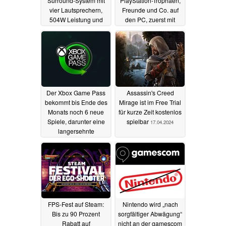
Surround-System mit
PlayStation-Trophäen,
vier Lautsprechern,
Freunde und Co. auf
504W Leistung und
den PC, zuerst mit
Dolby Atmos
Ghost of Tsushima
18.04.2024
17.04.2024
Der Xbox Game Pass
Assassin's Creed
bekommt bis Ende des
Mirage ist im Free Trial
Monats noch 6 neue
für kurze Zeit kostenlos
Spiele, darunter eine
spielbar
17.04.2024
langersehnte
Neuveröffentlichung
17.04.2024
FPS-Fest auf Steam:
Nintendo wird „nach
Bis zu 90 Prozent
sorgfältiger Abwägung“
Rabatt auf
nicht an der gamescom