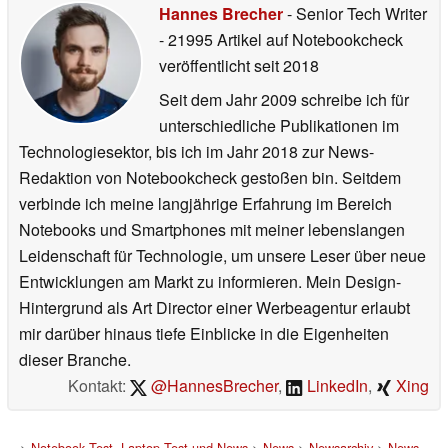
Hannes Brecher
- Senior Tech Writer
- 21995 Artikel auf Notebookcheck
veröffentlicht
seit 2018
Seit dem Jahr 2009 schreibe ich für
unterschiedliche Publikationen im
Technologiesektor, bis ich im Jahr 2018 zur News-
Redaktion von Notebookcheck gestoßen bin. Seitdem
verbinde ich meine langjährige Erfahrung im Bereich
Notebooks und Smartphones mit meiner lebenslangen
Leidenschaft für Technologie, um unsere Leser über neue
Entwicklungen am Markt zu informieren. Mein Design-
Hintergrund als Art Director einer Werbeagentur erlaubt
mir darüber hinaus tiefe Einblicke in die Eigenheiten
dieser Branche.
Kontakt:
@HannesBrecher
,
LinkedIn
,
Xing
>
Notebook Test, Laptop Test und News
>
News
>
Newsarchiv
>
News