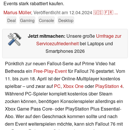
Events stark rabattiert kaufen.
Marius Müller
,
Veröffentlicht am
12.04.2024
🇺🇸
🇫🇷
...
Deal
Gaming
Console
Desktop
Jetzt mitmachen:
Unsere große
Umfrage zur
Servicezufriedenheit
bei Laptops und
Smartphones 2026
Pünktlich zur neuen Fallout-Serie auf Prime Video hat
Bethesda ein
Free-Play-Event
für Fallout 76 gestartet. Vom
11. bis zum 18. April ist der Online-Multiplayer kostenlos
spielbar – und zwar auf
PC
,
Xbox One
oder
PlayStation 4
.
Während PC-Spieler komplett kostenlos über Steam
zocken können, benötigen Konsolenspieler allerdings ein
Xbox Game Pass Core- oder PlayStation Plus Essential-
Abo. Wer auf den Geschmack kommen sollte und nach
dem Event weiterspielen möchte, kann sich Fallout 76 mit