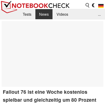
Tests
News
Videos
...
Benchmarks & Tech
Externe Tests
Kaufberatung
Deals
Suche
Jobs
Forum
Fallout 76 ist eine Woche kostenlos
spielbar und gleichzeitig um 80 Prozent