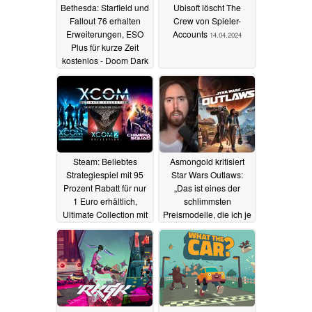
Bethesda: Starfield und
Ubisoft löscht The
Fallout 76 erhalten
Crew von Spieler-
Erweiterungen, ESO
Accounts
14.04.2024
Plus für kurze Zeit
kostenlos - Doom Dark
Ages, Indiana Jones
und der Große Kreis
enthüllt
10.06.2024
Steam: Beliebtes
Asmongold kritisiert
Strategiespiel mit 95
Star Wars Outlaws:
Prozent Rabatt für nur
„Das ist eines der
1 Euro erhältlich,
schlimmsten
Ultimate Collection mit
Preismodelle, die ich je
91 Prozent für 17,60
gesehen habe“
statt 200 Euro
13.04.2024
13.04.2024