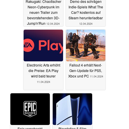
Rakugaki: Chaotischer
Demo des schrägen
Neon-Cyberpunk im
Indie-Spiels What The
neuen Trailer zum
Car? kostenlos auf
bevorstehenden 3D-
Steam herunterladbar
Jump'n'Run
12.04.2024
12.04.2024
Electronic Arts erhöht
Fallout 4 erhält Next-
die Preise: EA Play
Gen-Update für PS5,
wird bald teurer
Xbox und PC
11.04.2024
11.04.2024
Epic verschenkt
Playstation 5 Slim