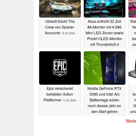
Ubisoft löscht The
Asus enthüllt 32 Zoll
Rak
Crew von Spieler-
8K-Monitor mit 4.096
N
Accounts
Mini-LED-Zonen sowie
n
14.04.2024
ProArt OLED-Monitor
be
mit Thunderbolt 4
Ju
12.04.2024
Epic verschenkt
Nvidia GeForce RTX
beliebten Action
5090 und Intel Arc
k
Plattformer
Battlemage sollen
11.04.2024
noch dieses Jahr an
G
den Start gehen
und
10.04.2024
Weite