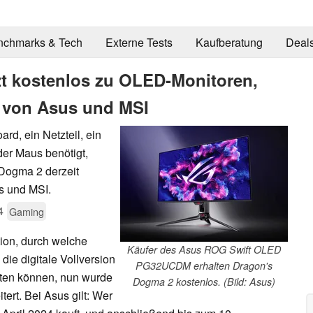
nchmarks & Tech
Externe Tests
Kaufberatung
Deal
zt kostenlos zu OLED-Monitoren,
von Asus und MSI
d, ein Netzteil, ein
er Maus benötigt,
Dogma 2 derzeit
s und MSI.
4
Gaming
tion, durch welche
Käufer des Asus ROG Swift OLED
ie digitale Vollversion
PG32UCDM erhalten Dragon's
ten können, nun wurde
Dogma 2 kostenlos. (Bild: Asus)
ert. Bei Asus gilt: Wer