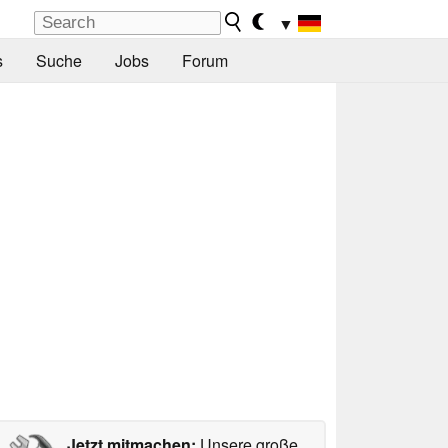
▼
s
Suche
Jobs
Forum
Jetzt mitmachen:
Unsere große