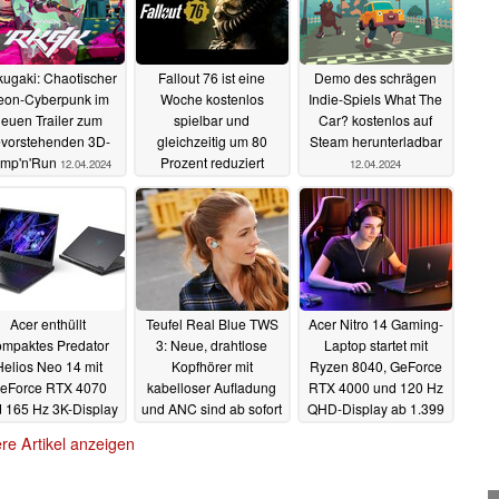
ugaki: Chaotischer
Fallout 76 ist eine
Demo des schrägen
eon-Cyberpunk im
Woche kostenlos
Indie-Spiels What The
euen Trailer zum
spielbar und
Car? kostenlos auf
vorstehenden 3D-
gleichzeitig um 80
Steam herunterladbar
mp'n'Run
Prozent reduziert
12.04.2024
12.04.2024
12.04.2024
Acer enthüllt
Teufel Real Blue TWS
Acer Nitro 14 Gaming-
ompaktes Predator
3: Neue, drahtlose
Laptop startet mit
Helios Neo 14 mit
Kopfhörer mit
Ryzen 8040, GeForce
eForce RTX 4070
kabelloser Aufladung
RTX 4000 und 120 Hz
 165 Hz 3K-Display
und ANC sind ab sofort
QHD-Display ab 1.399
erhältlich
Euro
09.04.2024
09.04.2024
09.04.2024
re Artikel anzeigen