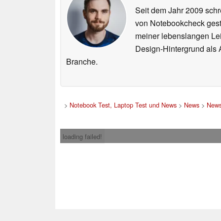
Seit dem Jahr 2009 schre
von Notebookcheck gest
meiner lebenslangen Lei
Design-Hintergrund als A
Branche.
>
Notebook Test, Laptop Test und News
>
News
>
News
loading failed!
Impress