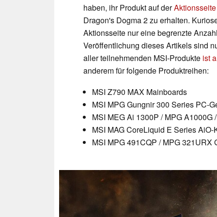
haben, ihr Produkt auf der
Aktionsseite
Dragon's Dogma 2 zu erhalten. Kuriose
Aktionsseite nur eine begrenzte Anzah
Veröffentlichung dieses Artikels sind n
aller teilnehmenden MSI-Produkte
ist 
anderem für folgende Produktreihen:
MSI Z790 MAX Mainboards
MSI MPG Gungnir 300 Series PC-G
MSI MEG Ai 1300P / MPG A1000G /
MSI MAG CoreLiquid E Series AiO-
MSI MPG 491CQP / MPG 321URX G