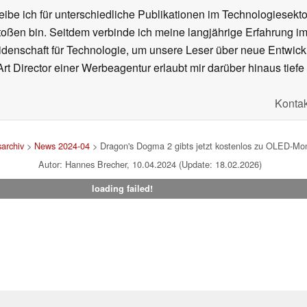
ibe ich für unterschiedliche Publikationen im Technologiesekt
oßen bin. Seitdem verbinde ich meine langjährige Erfahrung 
denschaft für Technologie, um unsere Leser über neue Entwick
rt Director einer Werbeagentur erlaubt mir darüber hinaus tiefe 
Kontak
archiv
>
News 2024-04
> Dragon's Dogma 2 gibts jetzt kostenlos zu OLED-M
Autor: Hannes Brecher, 10.04.2024 (Update: 18.02.2026)
loading failed!
um
|
Team
|
Datenschutz
|
Kontakt
|
Cookie Einstellungen
| 30.07