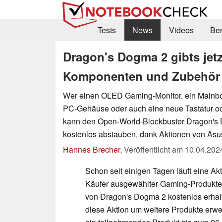
Tests
News
Videos
Be
Dragon's Dogma 2 gibts jet
Komponenten und Zubehör 
Wer einen OLED Gaming-Monitor, ein Mainboar
PC-Gehäuse oder auch eine neue Tastatur od
kann den Open-World-Blockbuster Dragon's 
kostenlos abstauben, dank Aktionen von Asu
Hannes Brecher
,
Veröffentlicht am
10.04.202
Schon seit einigen Tagen läuft eine Ak
Käufer ausgewählter Gaming-Produkte d
von Dragon's Dogma 2 kostenlos erhal
diese Aktion um weitere Produkte erweit