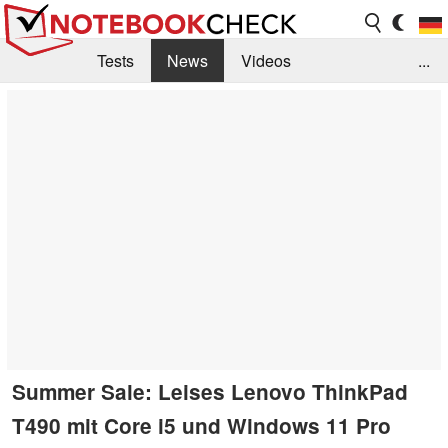
Tests
News
Videos
...
Benchmarks & Tech
Externe Tests
Kaufberatung
Deals
Suche
Jobs
Forum
Summer Sale: Leises Lenovo ThinkPad
T490 mit Core i5 und Windows 11 Pro