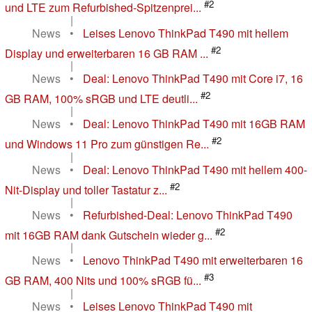
#2
und LTE zum Refurbished-Spitzenprei...
|
News
•
Leises Lenovo ThinkPad T490 mit hellem
#2
Display und erweiterbaren 16 GB RAM ...
|
News
•
Deal: Lenovo ThinkPad T490 mit Core i7, 16
#2
GB RAM, 100% sRGB und LTE deutli...
|
News
•
Deal: Lenovo ThinkPad T490 mit 16GB RAM
#2
und Windows 11 Pro zum günstigen Re...
|
News
•
Deal: Lenovo ThinkPad T490 mit hellem 400-
#2
Nit-Display und toller Tastatur z...
|
News
•
Refurbished-Deal: Lenovo ThinkPad T490
#2
mit 16GB RAM dank Gutschein wieder g...
|
News
•
Lenovo ThinkPad T490 mit erweiterbaren 16
#3
GB RAM, 400 Nits und 100% sRGB fü...
|
News
•
Leises Lenovo ThinkPad T490 mit