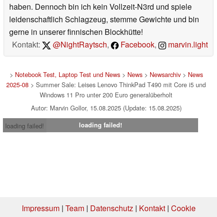
haben. Dennoch bin ich kein Vollzeit-N3rd und spiele
leidenschaftlich Schlagzeug, stemme Gewichte und bin
gerne in unserer finnischen Blockhütte!
Kontakt:
@NightRaytsch
,
Facebook
,
marvin.light
>
Notebook Test, Laptop Test und News
>
News
>
Newsarchiv
>
News
2025-08
> Summer Sale: Leises Lenovo ThinkPad T490 mit Core i5 und
Windows 11 Pro unter 200 Euro generalüberholt
Autor: Marvin Gollor, 15.08.2025 (Update: 15.08.2025)
loading failed!
loading failed!
Impressum
|
Team
|
Datenschutz
|
Kontakt
|
Cookie