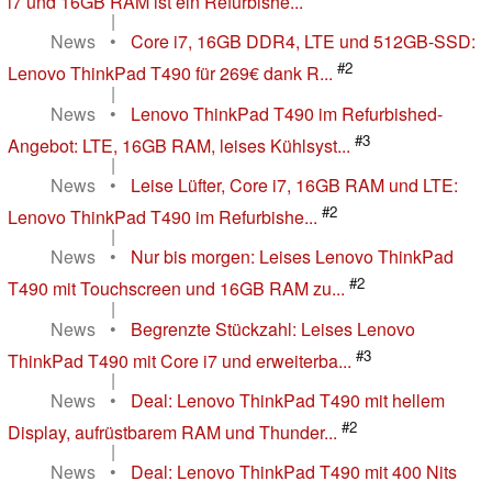
i7 und 16GB RAM ist ein Refurbishe...
|
News
•
Core i7, 16GB DDR4, LTE und 512GB-SSD:
#2
Lenovo ThinkPad T490 für 269€ dank R...
|
News
•
Lenovo ThinkPad T490 im Refurbished-
#3
Angebot: LTE, 16GB RAM, leises Kühlsyst...
|
News
•
Leise Lüfter, Core i7, 16GB RAM und LTE:
#2
Lenovo ThinkPad T490 im Refurbishe...
|
News
•
Nur bis morgen: Leises Lenovo ThinkPad
#2
T490 mit Touchscreen und 16GB RAM zu...
|
News
•
Begrenzte Stückzahl: Leises Lenovo
#3
ThinkPad T490 mit Core i7 und erweiterba...
|
News
•
Deal: Lenovo ThinkPad T490 mit hellem
#2
Display, aufrüstbarem RAM und Thunder...
|
News
•
Deal: Lenovo ThinkPad T490 mit 400 Nits