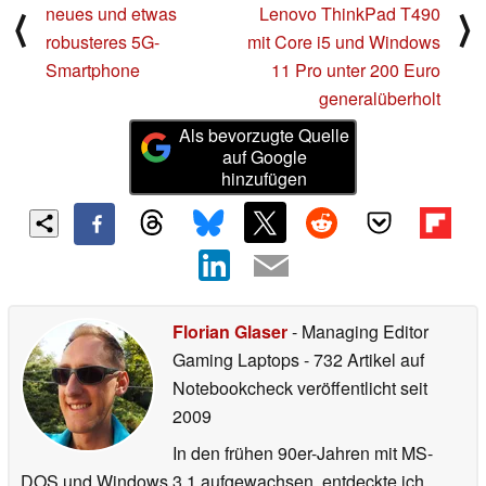
neues und etwas
Lenovo ThinkPad T490
⟨
⟩
robusteres 5G-
mit Core i5 und Windows
Smartphone
11 Pro unter 200 Euro
generalüberholt
Als bevorzugte Quelle
auf Google
hinzufügen
Florian Glaser
- Managing Editor
Gaming Laptops
- 732 Artikel auf
Notebookcheck veröffentlicht
seit
2009
In den frühen 90er-Jahren mit MS-
DOS und Windows 3.1 aufgewachsen, entdeckte ich