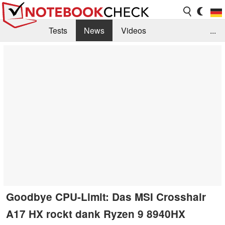
Tests
News
Videos
...
Benchmarks & Tech
Externe Tests
Kaufberatung
Deals
Suche
Jobs
Forum
Goodbye CPU-Limit: Das MSI Crosshair
A17 HX rockt dank Ryzen 9 8940HX