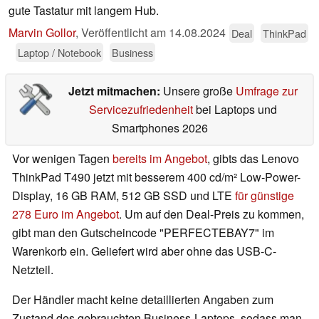
gute Tastatur mit langem Hub.
Marvin Gollor
,
Veröffentlicht am
14.08.2024
Deal
ThinkPad
Laptop / Notebook
Business
Jetzt mitmachen:
Unsere große
Umfrage zur
Servicezufriedenheit
bei Laptops und
Smartphones 2026
Vor wenigen Tagen
bereits im Angebot
, gibts das Lenovo
ThinkPad T490 jetzt mit besserem 400 cd/m² Low-Power-
Display, 16 GB RAM, 512 GB SSD und LTE
für günstige
278 Euro im Angebot
. Um auf den Deal-Preis zu kommen,
gibt man den Gutscheincode "PERFECTEBAY7" im
Warenkorb ein. Geliefert wird aber ohne das USB-C-
Netzteil.
Der Händler macht keine detaillierten Angaben zum
Zustand des gebrauchten Business-Laptops, sodass man