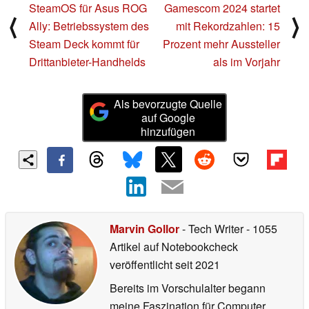
SteamOS für Asus ROG
Gamescom 2024 startet
⟨
⟩
Ally: Betriebssystem des
mit Rekordzahlen: 15
Steam Deck kommt für
Prozent mehr Aussteller
Drittanbieter-Handhelds
als im Vorjahr
Als bevorzugte Quelle
auf Google
hinzufügen
Marvin Gollor
- Tech Writer
- 1055
Artikel auf Notebookcheck
veröffentlicht
seit 2021
Bereits im Vorschulalter begann
meine Faszination für Computer.