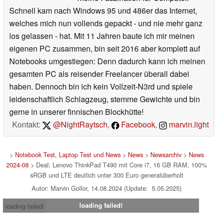
Schnell kam nach Windows 95 und 486er das Internet,
welches mich nun vollends gepackt - und nie mehr ganz
los gelassen - hat. Mit 11 Jahren baute ich mir meinen
eigenen PC zusammen, bin seit 2016 aber komplett auf
Notebooks umgestiegen: Denn dadurch kann ich meinen
gesamten PC als reisender Freelancer überall dabei
haben. Dennoch bin ich kein Vollzeit-N3rd und spiele
leidenschaftlich Schlagzeug, stemme Gewichte und bin
gerne in unserer finnischen Blockhütte!
Kontakt:
@NightRaytsch
,
Facebook
,
marvin.light
>
Notebook Test, Laptop Test und News
>
News
>
Newsarchiv
>
News
2024-08
> Deal: Lenovo ThinkPad T490 mit Core i7, 16 GB RAM, 100%
sRGB und LTE deutlich unter 300 Euro generalüberholt
Autor: Marvin Gollor, 14.08.2024 (Update: 5.05.2025)
loading failed!
loading failed!