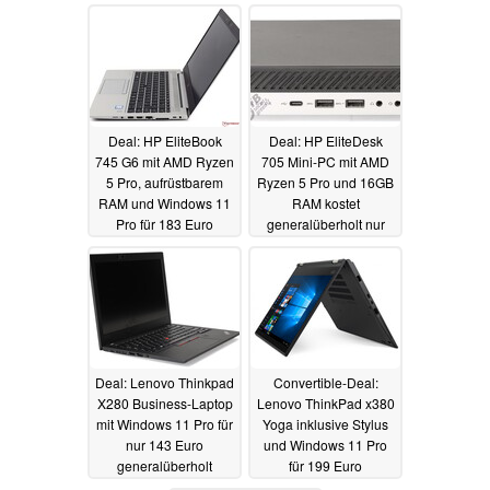
generalüberholt
je
13.08.2024
14.08.2024
Deal: HP EliteBook
Deal: HP EliteDesk
745 G6 mit AMD Ryzen
705 Mini-PC mit AMD
5 Pro, aufrüstbarem
Ryzen 5 Pro und 16GB
RAM und Windows 11
RAM kostet
Pro für 183 Euro
generalüberholt nur
refurbished
127 Euro
13.08.2024
12.08.2024
Deal: Lenovo Thinkpad
Convertible-Deal:
X280 Business-Laptop
Lenovo ThinkPad x380
mit Windows 11 Pro für
Yoga inklusive Stylus
nur 143 Euro
und Windows 11 Pro
generalüberholt
für 199 Euro
refurbished
12.08.2024
12.08.2024