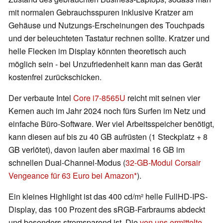
mit normalen Gebrauchsspuren inklusive Kratzer am
Gehäuse und Nutzungs-Erscheinungen des Touchpads
und der beleuchteten Tastatur rechnen sollte. Kratzer und
helle Flecken im Display könnten theoretisch auch
möglich sein - bei Unzufriedenheit kann man das Gerät
kostenfrei zurückschicken.
Der verbaute Intel
Core i7-8565U
reicht mit seinen vier
Kernen auch im Jahr 2024 noch fürs Surfen im Netz und
einfache Büro-Software. Wer viel Arbeitsspeicher benötigt,
kann diesen auf bis zu 40 GB aufrüsten (1 Steckplatz + 8
GB verlötet), davon laufen aber maximal 16 GB im
schnellen Dual-Channel-Modus (
32-GB-Modul Corsair
Vengeance für 63 Euro bei Amazon
).
Ein kleines Highlight ist das 400 cd/m² helle FullHD-IPS-
Display, das 100 Prozent des sRGB-Farbraums abdeckt
und besonders stromsparend ist. Die
von uns ermittelte