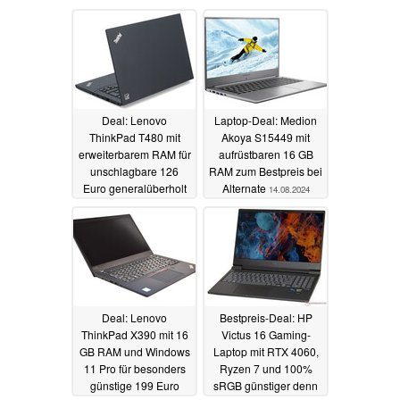
Deal: Lenovo
Laptop-Deal: Medion
ThinkPad T480 mit
Akoya S15449 mit
erweiterbarem RAM für
aufrüstbaren 16 GB
unschlagbare 126
RAM zum Bestpreis bei
Euro generalüberholt
Alternate
14.08.2024
21.08.2024
Deal: Lenovo
Bestpreis-Deal: HP
ThinkPad X390 mit 16
Victus 16 Gaming-
GB RAM und Windows
Laptop mit RTX 4060,
11 Pro für besonders
Ryzen 7 und 100%
günstige 199 Euro
sRGB günstiger denn