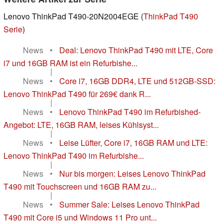
Lenovo ThinkPad T490-20N2004EGE (
ThinkPad T490
Serie
)
News
•
Deal: Lenovo ThinkPad T490 mit LTE, Core
i7 und 16GB RAM ist ein Refurbishe...
|
News
•
Core i7, 16GB DDR4, LTE und 512GB-SSD:
Lenovo ThinkPad T490 für 269€ dank R...
|
News
•
Lenovo ThinkPad T490 im Refurbished-
Angebot: LTE, 16GB RAM, leises Kühlsyst...
|
News
•
Leise Lüfter, Core i7, 16GB RAM und LTE:
Lenovo ThinkPad T490 im Refurbishe...
|
News
•
Nur bis morgen: Leises Lenovo ThinkPad
T490 mit Touchscreen und 16GB RAM zu...
|
News
•
Summer Sale: Leises Lenovo ThinkPad
T490 mit Core i5 und Windows 11 Pro unt...