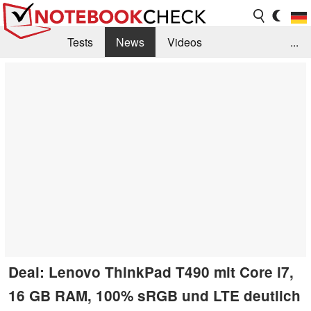
Tests
News
Videos
...
Benchmarks & Tech
Externe Tests
Kaufberatung
Deals
Suche
Jobs
Forum
Deal: Lenovo ThinkPad T490 mit Core i7,
16 GB RAM, 100% sRGB und LTE deutlich