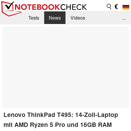
Tests
News
Videos
...
Benchmarks & Tech
Externe Tests
Kaufberatung
Deals
Suche
Jobs
Forum
Lenovo ThinkPad T495: 14-Zoll-Laptop
mit AMD Ryzen 5 Pro und 16GB RAM