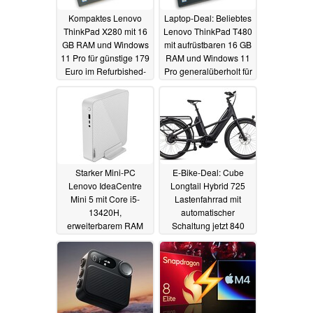
Kompaktes Lenovo
Laptop-Deal: Beliebtes
ThinkPad X280 mit 16
Lenovo ThinkPad T480
GB RAM und Windows
mit aufrüstbaren 16 GB
11 Pro für günstige 179
RAM und Windows 11
Euro im Refurbished-
Pro generalüberholt für
Deal
199 Euro
05.01.2025
05.01.2025
Starker Mini-PC
E-Bike-Deal: Cube
Lenovo IdeaCentre
Longtail Hybrid 725
Mini 5 mit Core i5-
Lastenfahrrad mit
13420H,
automatischer
erweiterbarem RAM
Schaltung jetzt 840
und WiFi zum
Euro günstiger
Bestpreis
05.01.2025
04.01.2025