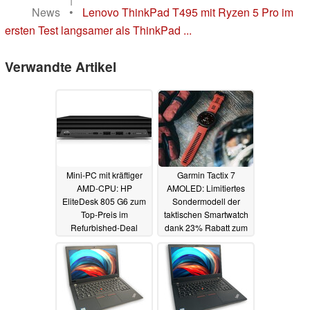
News
•
Lenovo ThinkPad T495 mit Ryzen 5 Pro im
ersten Test langsamer als ThinkPad ...
Verwandte Artikel
Mini-PC mit kräftiger
Garmin Tactix 7
AMD-CPU: HP
AMOLED: Limitiertes
EliteDesk 805 G6 zum
Sondermodell der
Top-Preis im
taktischen Smartwatch
Refurbished-Deal
dank 23% Rabatt zum
Bestpreis
05.01.2025
05.01.2025