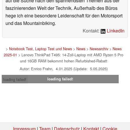
auf die Suche nach den spannendsten Themen aus der
faszinierenden Welt der Technik. Außerhalb des Büros
hege ich eine besondere Leidenschaft für den Motorsport
und das Mountainbiking.
Kontakt:
LinkedIn
>
Notebook Test, Laptop Test und News
>
News
>
Newsarchiv
>
News
2025-01
> Lenovo ThinkPad T495: 14-Zoll-Laptop mit AMD Ryzen 5 Pro
und 16GB RAM bekommt hohen Refurbished-Rabatt
Autor: Enrico Frahn, 4.01.2025 (Update: 5.05.2025)
loading failed!
loading failed!
Impressum
|
Team
|
Datenschutz
|
Kontakt
|
Cookie