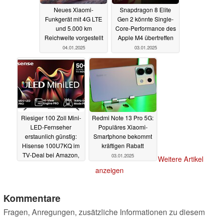
Neues Xiaomi-
Snapdragon 8 Elite
Funkgerät mit 4G LTE
Gen 2 könnte Single-
und 5.000 km
Core-Performance des
Reichweite vorgestellt
Apple M4 übertreffen
04.01.2025
03.01.2025
Riesiger 100 Zoll Mini-
Redmi Note 13 Pro 5G:
LED-Fernseher
Populäres Xiaomi-
erstaunlich günstig:
Smartphone bekommt
Hisense 100U7KQ im
kräftigen Rabatt
TV-Deal bei Amazon,
03.01.2025
Weitere Artikel
Media Markt und
anzeigen
Saturn
03.01.2025
Kommentare
Fragen, Anregungen, zusätzliche Informationen zu diesem