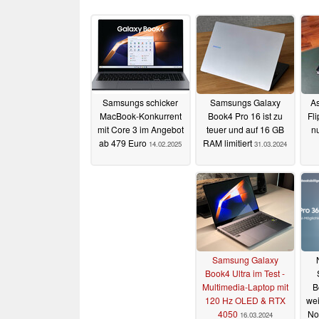
Samsungs schicker
Samsungs Galaxy
As
MacBook-Konkurrent
Book4 Pro 16 ist zu
Fl
mit Core 3 im Angebot
teuer und auf 16 GB
n
ab 479 Euro
RAM limitiert
14.02.2025
31.03.2024
Samsung Galaxy
Book4 Ultra im Test -
Multimedia-Laptop mit
B
120 Hz OLED & RTX
wei
4050
No
16.03.2024