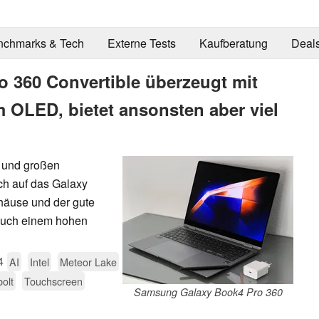
nchmarks & Tech
Externe Tests
Kaufberatung
Deal
 360 Convertible überzeugt mit
OLED, bietet ansonsten aber viel
 und großen
ich auf das Galaxy
äuse und der gute
 auch einem hohen
4
AI
Intel
Meteor Lake
olt
Touchscreen
Samsung Galaxy Book4 Pro 360