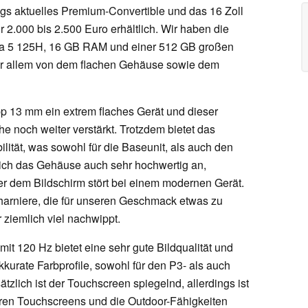
s aktuelles Premium-Convertible und das 16 Zoll
ür 2.000 bis 2.500 Euro erhältlich. Wir haben die
tra 5 125H, 16 GB RAM und einer 512 GB großen
or allem von dem flachen Gehäuse sowie dem
p 13 mm ein extrem flaches Gerät und dieser
he noch weiter verstärkt. Trotzdem bietet das
ität, was sowohl für die Baseunit, als auch den
 sich das Gehäuse auch sehr hochwertig an,
er dem Bildschirm stört bei einem modernen Gerät.
harniere, die für unseren Geschmack etwas zu
 ziemlich viel nachwippt.
t 120 Hz bietet eine sehr gute Bildqualität und
kkurate Farbprofile, sowohl für den P3- als auch
lich ist der Touchscreen spiegelnd, allerdings ist
nderen Touchscreens und die Outdoor-Fähigkeiten