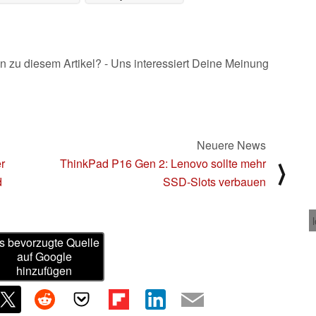
i Geschenken (Ad)
erhält RTX 4000
26.02.2024
04.12.2023
n zu diesem Artikel? - Uns interessiert Deine Meinung
Neuere News
r
ThinkPad P16 Gen 2: Lenovo sollte mehr
⟩
d
SSD-Slots verbauen
s bevorzugte Quelle
auf Google
hinzufügen