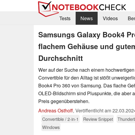
Tests
News
Videos
Be
Samsungs Galaxy Book4 Pro
flachem Gehäuse und gutem 
Durchschnitt
Wer auf der Suche nach einem hochwertigen
Convertible für den Alltag ist stößt unweigerl
Book4 Pro 360 von Samsung. Das flache Geh
OLED-Bildschirm sind Pluspunkte, die aber
Preis gegenüberstehen.
Andreas Osthoff
,
Veröffentlicht am
22.03.202
Convertible / 2-in-1
Review Snippet
Thunderb
Windows