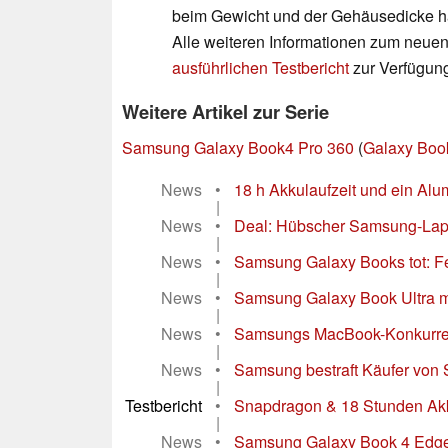
beim Gewicht und der Gehäusedicke ha
Alle weiteren Informationen zum neue
ausführlichen Testbericht
zur Verfügun
Weitere Artikel zur Serie
Samsung Galaxy Book4 Pro 360
(
Galaxy Boo
News
•
18 h Akkulaufzeit und ein A
|
News
•
Deal: Hübscher Samsung-Laptop
|
News
•
Samsung Galaxy Books tot: F
|
News
•
Samsung Galaxy Book Ultra mi
|
News
•
Samsungs MacBook-Konkurrent
|
News
•
Samsung bestraft Käufer von 
|
Testbericht
•
Snapdragon & 18 Stunden Akku
|
News
•
Samsung Galaxy Book 4 Edge 