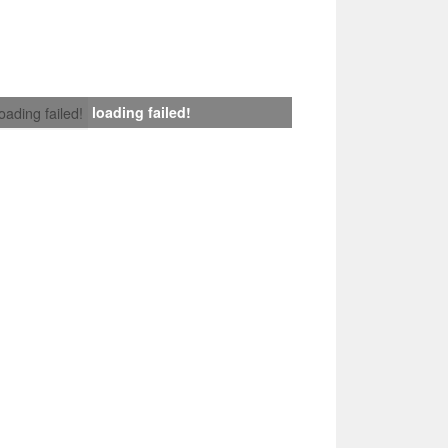
loading failed!
loading failed!