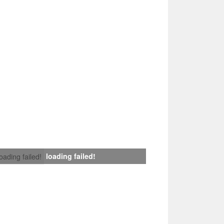
loading failed!
loading failed!