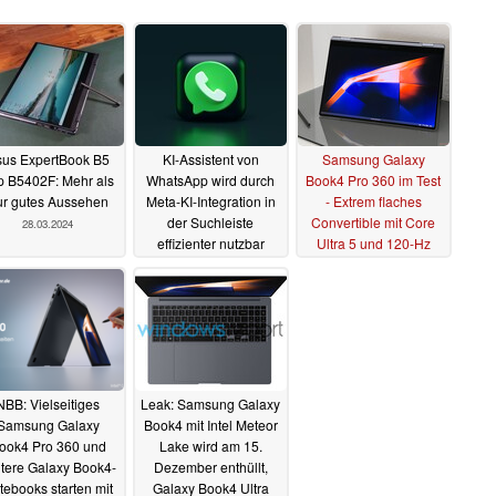
us ExpertBook B5
KI-Assistent von
Samsung Galaxy
ip B5402F: Mehr als
WhatsApp wird durch
Book4 Pro 360 im Test
ur gutes Aussehen
Meta-KI-Integration in
- Extrem flaches
der Suchleiste
Convertible mit Core
28.03.2024
effizienter nutzbar
Ultra 5 und 120-Hz
AMOLED
25.03.2024
19.03.2024
NBB: Vielseitiges
Leak: Samsung Galaxy
Samsung Galaxy
Book4 mit Intel Meteor
ook4 Pro 360 und
Lake wird am 15.
tere Galaxy Book4-
Dezember enthüllt,
tebooks starten mit
Galaxy Book4 Ultra