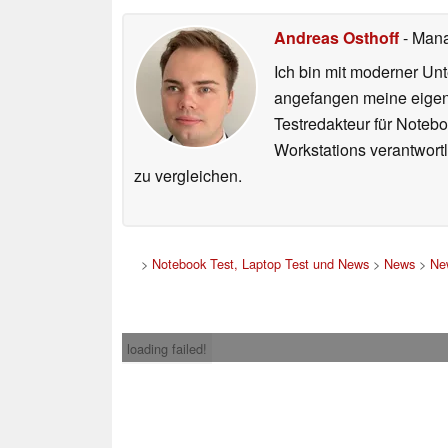
Andreas Osthoff
- Mana
Ich bin mit moderner U
angefangen meine eigen
Testredakteur für Noteb
Workstations verantwortl
zu vergleichen.
>
Notebook Test, Laptop Test und News
>
News
>
Ne
loading failed!