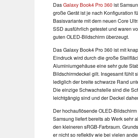
Das
Galaxy Book4 Pro 360
ist Samsung
große Gerät ist je nach Konfiguration f
Basisvariante mit dem neuen Core Ul
SSD ausführlich getestet und waren v
guten OLED-Bildschirm überzeugt.
Das Galaxy Book4 Pro 360 ist mit knap
Eindruck wird durch die große Stellfläc
Aluminiumgehäuse eine sehr gute Stabil
Bildschirmdeckel gilt. Insgesamt fühlt
lediglich der breite schwarze Rand unt
Die einzige Schwachstelle sind die Sc
leichtgängig sind und der Deckel daher
Der hochauflösende OLED-Bildschirm mi
Samsung liefert bereits ab Werk sehr a
den kleineren sRGB-Farbraum. Grundsätz
er nicht so reflektiv wie bei vielen a