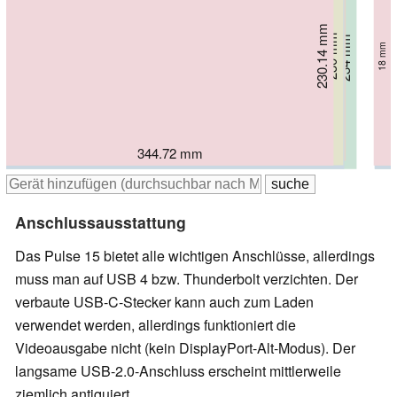
230.14 mm
225.3 mm
230 mm
234 mm
234 mm
16.8 mm
16.9 mm
15 mm
18 mm
17 mm
357.6 mm
355 mm
344.72 mm
356 mm
369 mm
Anschlussausstattung
Das Pulse 15 bietet alle wichtigen Anschlüsse, allerdings
muss man auf USB 4 bzw. Thunderbolt verzichten. Der
verbaute USB-C-Stecker kann auch zum Laden
verwendet werden, allerdings funktioniert die
Videoausgabe nicht (kein DisplayPort-Alt-Modus). Der
langsame USB-2.0-Anschluss erscheint mittlerweile
ziemlich antiquiert.