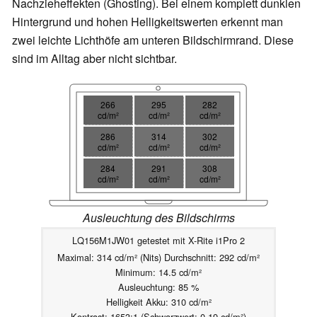
Nachzieheffekten (Ghosting). Bei einem komplett dunklen
Hintergrund und hohen Helligkeitswerten erkennt man
zwei leichte Lichthöfe am unteren Bildschirmrand. Diese
sind im Alltag aber nicht sichtbar.
266
295
282
cd/m²
cd/m²
cd/m²
286
314
302
cd/m²
cd/m²
cd/m²
284
291
308
cd/m²
cd/m²
cd/m²
Ausleuchtung des Bildschirms
LQ156M1JW01 getestet mit X-Rite i1Pro 2
Maximal: 314 cd/m² (Nits) Durchschnitt: 292 cd/m²
Minimum: 14.5 cd/m²
Ausleuchtung: 85 %
Helligkeit Akku: 310 cd/m²
Kontrast: 1653:1 (Schwarzwert: 0.19 cd/m²)