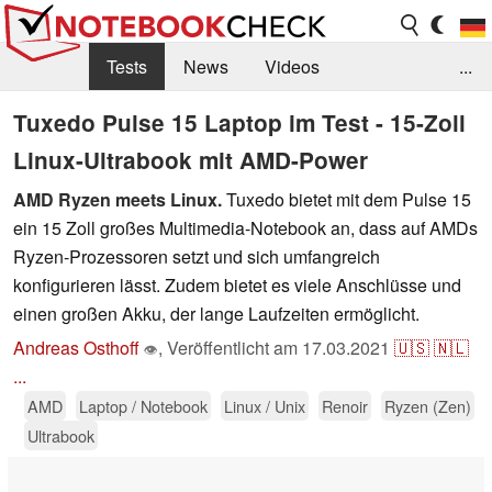
Tests
News
Videos
...
Benchmarks & Tech
Externe Tests
Tuxedo Pulse 15 Laptop im Test - 15-Zoll
Linux-Ultrabook mit AMD-Power
Kaufberatung
Deals
Suche
Jobs
AMD Ryzen meets Linux.
Tuxedo bietet mit dem Pulse 15
Forum
ein 15 Zoll großes Multimedia-Notebook an, dass auf AMDs
Ryzen-Prozessoren setzt und sich umfangreich
konfigurieren lässt. Zudem bietet es viele Anschlüsse und
einen großen Akku, der lange Laufzeiten ermöglicht.
Andreas Osthoff
,
Veröffentlicht am
17.03.2021
🇺🇸
🇳🇱
👁
...
AMD
Laptop / Notebook
Linux / Unix
Renoir
Ryzen (Zen)
Ultrabook