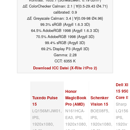
ΔE ColorChecker Calman: 2.1 | ∀{0.5-29.43 Ø4.71}
calibrated: 0.9
ΔE Greyscale Calman: 3.4 | ∀{0.09-98 Ø4.96}
99.3% sRGB (Argyll 1.6.3 3D)
64.5% AdobeRGB 1998 (Argyll 1.6.3 3D)
70.5% AdobeRGB 1998 (Argyll 3D)
99.4% sRGB (Argyll 3D)
69.2% Display P3 (Argyll 3D)
Gamma: 2.28
CCT: 6355 K
Download ICC Datei (X-Rite i1Pro 2)
Dell X
15 950
Honor
Core i5
Tuxedo Pulse
MagicBook
Schenker
Sharp
15
Pro (AMD)
Vision 15
LQ156M1JW01,
N161HCA-
BOE08F5,
LQ156
IPS,
EA3, IPS,
IPS,
IPS,
1920x1080,
1920x1080,
1920x1080,
1920x1