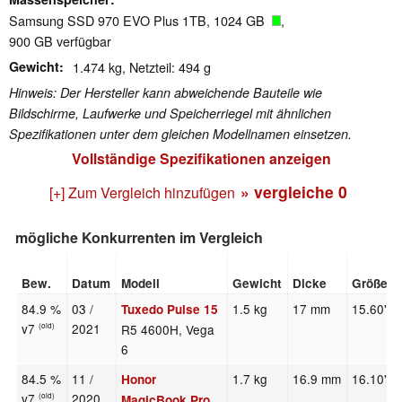
Samsung SSD 970 EVO Plus 1TB, 1024 GB
,
900 GB verfügbar
Gewicht
1.474 kg, Netzteil: 494 g
Hinweis: Der Hersteller kann abweichende Bauteile wie
Bildschirme, Laufwerke und Speicherriegel mit ähnlichen
Spezifikationen unter dem gleichen Modellnamen einsetzen.
Vollständige Spezifikationen anzeigen
» vergleiche
0
[+] Zum Vergleich hinzufügen
mögliche Konkurrenten im Vergleich
Bew.
Datum
Modell
Gewicht
Dicke
Größe
84.9 %
03 /
1.5 kg
17 mm
15.60"
Tuxedo Pulse 15
v7
2021
R5 4600H, Vega
(old)
6
84.5 %
11 /
1.7 kg
16.9 mm
16.10"
Honor
v7
2020
(old)
MagicBook Pro