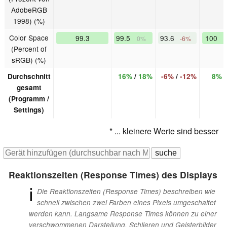
AdobeRGB
1998) (%)
Color Space
99.3
99.5
93.6
100
0%
-6%
(Percent of
sRGB) (%)
Durchschnitt
16%
/
18%
-6%
/
-12%
8%
gesamt
(Programm /
Settings)
* ... kleinere Werte sind besser
Reaktionszeiten (Response Times) des Displays
ℹ
Die Reaktionszeiten (Response Times) beschreiben wie
schnell zwischen zwei Farben eines Pixels umgeschaltet
werden kann. Langsame Response Times können zu einer
verschwommenen Darstellung, Schlieren und Geisterbilder