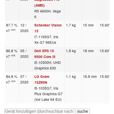
(AMD)
R5 4600H, Vega
6
87.7 %
12 /
1.7 kg
15 mm
15.60"
Schenker Vision
v7
2020
(old)
15
i7-1165G7, Iris
Xe G7 96EUs
86.8 %
05 /
1.8 kg
18 mm
15.60"
Dell XPS 15
v7
2020
(old)
9500 Core i5
i5-10300H, UHD
Graphics 630
84.8 %
07 /
1.1 kg
16.8 mm
15.60"
LG Gram
v7
2020
(old)
15Z90N
i5-1035G7, Iris
Plus Graphics G7
(Ice Lake 64 EU)