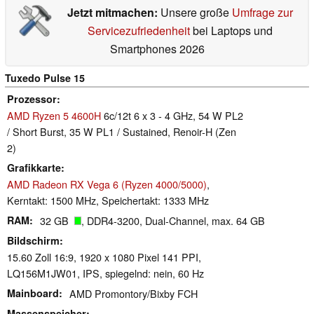
Jetzt mitmachen:
Unsere große
Umfrage zur
Servicezufriedenheit
bei Laptops und
Smartphones 2026
Tuxedo Pulse 15
Prozessor
AMD Ryzen 5 4600H
6c/12t 6 x 3 - 4 GHz, 54 W PL2
/ Short Burst, 35 W PL1 / Sustained, Renoir-H (Zen
2)
Grafikkarte
AMD Radeon RX Vega 6 (Ryzen 4000/5000)
,
Kerntakt: 1500 MHz, Speichertakt: 1333 MHz
RAM
32 GB
, DDR4-3200, Dual-Channel, max. 64 GB
Bildschirm
15.60 Zoll 16:9, 1920 x 1080 Pixel 141 PPI,
LQ156M1JW01, IPS, spiegelnd: nein, 60 Hz
Mainboard
AMD Promontory/Bixby FCH
Massenspeicher