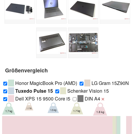
Größenvergleich
Honor MagicBook Pro (AMD)
LG Gram 15Z90N
Tuxedo Pulse 15
Schenker Vision 15
Dell XPS 15 9500 Core i5
DIN A4
❌
1.1 kg
1.5 kg
1.7 kg
1.7 kg
1.8 kg