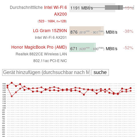
Durchschnittliche
Intel Wi-Fi 6
1191
MBit/s
-15%
AX200
(
523 - 1684, n=128
)
LG Gram 15Z90N
-38%
876
MBit/s
min
max
(819
- 901
)
Intel Wi-Fi 6 AX201
Honor MagicBook Pro (AMD)
-52%
671
MBit/s
min
max
(639
- 690
)
Realtek 8822CE Wireless LAN
802.11ac PCI-E NIC
1550
1500
1450
1400
1350
1300
1250
1200
1150
1100
1050
1000
950
900
850
800
750
700
650
600
550
500
450
400
350