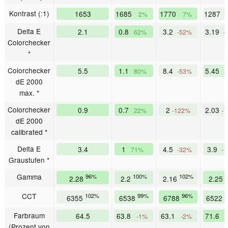
Kontrast (:1)
1653
1685
1770
1287
2%
7%
-
Delta E
2.1
0.8
3.2
3.19
62%
-52%
-
Colorchecker
*
Colorchecker
5.5
1.1
8.4
5.45
80%
-53%
dE 2000
max. *
Colorchecker
0.9
0.7
2
2.03
22%
-122%
-
dE 2000
calibrated *
Delta E
3.4
1
4.5
3.9
71%
-32%
-
Graustufen *
Gamma
96%
100%
102%
2.28
2.2
2.16
2.25
CCT
102%
99%
96%
1
6355
6538
6788
6522
Farbraum
64.5
63.8
63.1
71.6
-1%
-2%
(Prozent von