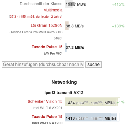
Durchschnitt der Klasse
191.7
MB/s
+415%
Multimedia
(
37.3 - 1455, n=36, der letzten 2 Jahre
)
LG Gram 15Z90N
88.8
MB/s
+139%
(Toshiba Exceria Pro M501 microSDXC
64GB)
Tuxedo Pulse 15
37.2
MB/s
(AV Pro V60)
Networking
iperf3 transmit AX12
Schenker Vision 15
+1%
1434
MBit/s
min
max
(1394
- 1508
)
Intel Wi-Fi 6 AX201
Tuxedo Pulse 15
1413
MBit/s
min
max
(1263
- 1488
)
Intel Wi-Fi 6 AX200