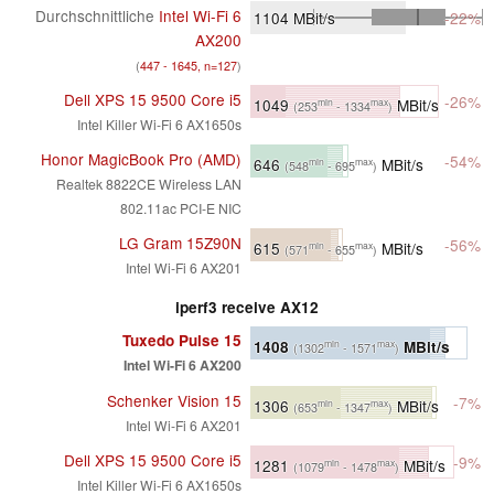
Durchschnittliche
Intel Wi-Fi 6
1104
MBit/s
-22%
AX200
(
447 - 1645, n=127
)
Dell XPS 15 9500 Core i5
-26%
1049
MBit/s
min
max
(253
- 1334
)
Intel Killer Wi-Fi 6 AX1650s
Honor MagicBook Pro (AMD)
-54%
646
MBit/s
min
max
(548
- 695
)
Realtek 8822CE Wireless LAN
802.11ac PCI-E NIC
LG Gram 15Z90N
-56%
615
MBit/s
min
max
(571
- 655
)
Intel Wi-Fi 6 AX201
iperf3 receive AX12
Tuxedo Pulse 15
1408
MBit/s
min
max
(1302
- 1571
)
Intel Wi-Fi 6 AX200
Schenker Vision 15
-7%
1306
MBit/s
min
max
(653
- 1347
)
Intel Wi-Fi 6 AX201
Dell XPS 15 9500 Core i5
-9%
1281
MBit/s
min
max
(1079
- 1478
)
Intel Killer Wi-Fi 6 AX1650s