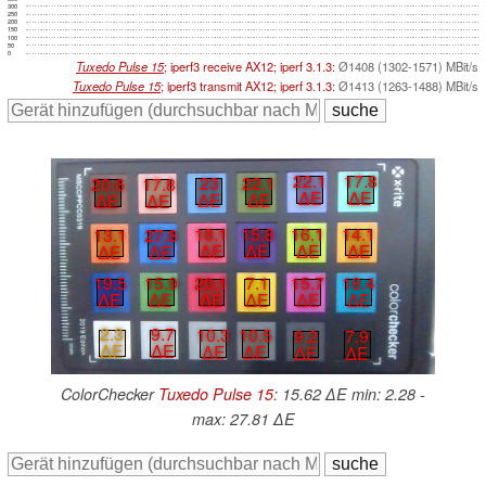
300
250
200
150
100
50
0
Tuxedo Pulse 15
; iperf3 receive AX12; iperf 3.1.3:
Ø1408 (1302-1571) MBit/s
Tuxedo Pulse 15
; iperf3 transmit AX12; iperf 3.1.3:
Ø1413 (1263-1488) MBit/s
22.1
17.8
23
22.1
20.6
17.8
∆E
∆E
∆E
∆E
∆E
∆E
16.1
14.1
18.1
15.8
13.1
27.8
∆E
∆E
∆E
∆E
∆E
∆E
19.5
15.9
20.1
7.1
15.7
18.4
∆E
∆E
∆E
∆E
∆E
∆E
2.3
9.7
10.3
10.5
9.2
7.9
∆E
∆E
∆E
∆E
∆E
∆E
ColorChecker
Tuxedo Pulse 15
: 15.62 ∆E min: 2.28 -
max: 27.81 ∆E