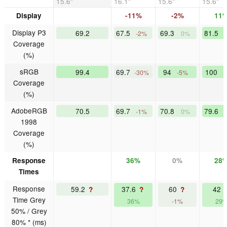
15.6"
16.1"
15.6"
15.6"
Display
-11%
-2%
11
Display P3
69.2
67.5
69.3
81.5
-2%
0%
Coverage
(%)
sRGB
99.4
69.7
94
100
-30%
-5%
Coverage
(%)
AdobeRGB
70.5
69.7
70.8
79.6
-1%
0%
1998
Coverage
(%)
Response
36%
0%
28
Times
Response
59.2
37.6
60
42
?
?
?
Time Grey
36%
-1%
29
50% / Grey
80% * (ms)