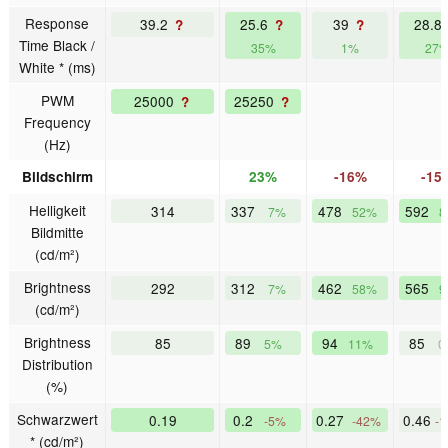
Response
39.2
25.6
39
28.8
?
?
?
Time Black /
35%
1%
27
White * (ms)
PWM
25000
25250
?
?
Frequency
(Hz)
Bildschirm
23%
-16%
-15
Helligkeit
314
337
478
592
7%
52%
8
Bildmitte
(cd/m²)
Brightness
292
312
462
565
7%
58%
9
(cd/m²)
Brightness
85
89
94
85
5%
11%
0
Distribution
(%)
Schwarzwert
0.19
0.2
0.27
0.46
-5%
-42%
-
* (cd/m²)