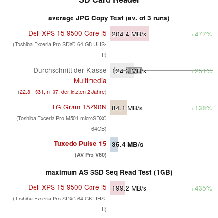
average JPG Copy Test (av. of 3 runs)
Dell XPS 15 9500 Core i5
204.4
MB/s
+477%
(Toshiba Exceria Pro SDXC 64 GB UHS-
II)
Durchschnitt der Klasse
124.3
MB/s
+251%
Multimedia
(
22.3 - 531, n=37, der letzten 2 Jahre
)
LG Gram 15Z90N
84.1
MB/s
+138%
(Toshiba Exceria Pro M501 microSDXC
64GB)
Tuxedo Pulse 15
35.4
MB/s
(AV Pro V60)
maximum AS SSD Seq Read Test (1GB)
Dell XPS 15 9500 Core i5
199.2
MB/s
+435%
(Toshiba Exceria Pro SDXC 64 GB UHS-
II)