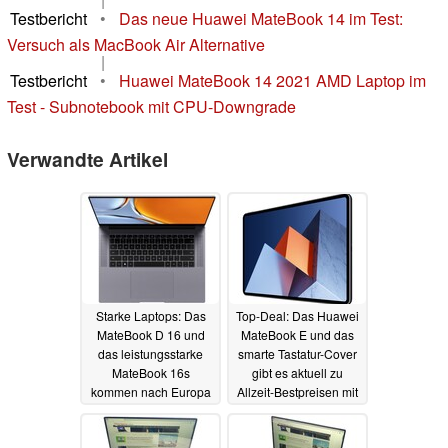
Testbericht
•
Das neue Huawei MateBook 14 im Test:
Versuch als MacBook Air Alternative
|
Testbericht
•
Huawei MateBook 14 2021 AMD Laptop im
Test - Subnotebook mit CPU-Downgrade
Verwandte Artikel
Starke Laptops: Das
Top-Deal: Das Huawei
MateBook D 16 und
MateBook E und das
das leistungsstarke
smarte Tastatur-Cover
MateBook 16s
gibt es aktuell zu
kommen nach Europa
Allzeit-Bestpreisen mit
Zugabe
24.06.2022
18.04.2022