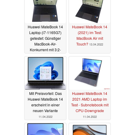
Huawei MateBook 14
Huawei MateBook 14
Laptop (i7-1165G7)
(2021) im Test:
getestet: Günstiger
MacBook Air mit
MacBook-Air-
Touch?
13.04.2022
Konkurrent mit 3:2-
Touchscreen
16.04.2022
Mit Preisvorteil: Das
Huawei MateBook 14
Huawei MateBook 14
2021 AMD Laptop im
erscheint in einer
Test - Subnotebook mit
neuen Variante
CPU-Downgrade
11.04.2022
11.04.2022