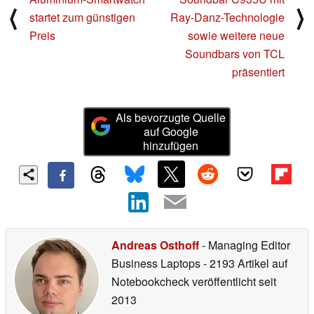
⟨
⟩
startet zum günstigen
Ray-Danz-Technologie
Preis
sowie weitere neue
Soundbars von TCL
präsentiert
Als bevorzugte Quelle
auf Google
hinzufügen
Andreas Osthoff
- Managing Editor
Business Laptops
- 2193 Artikel auf
Notebookcheck veröffentlicht
seit
2013