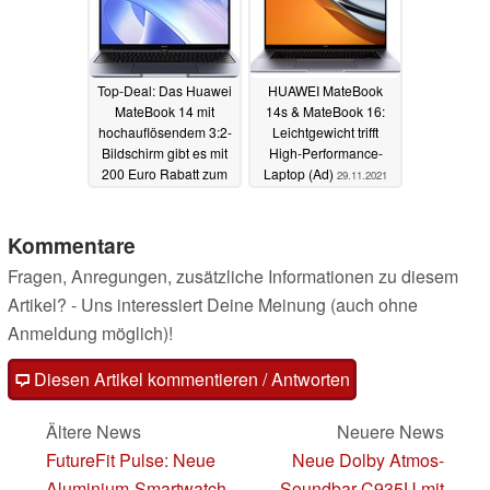
Top-Deal: Das Huawei
HUAWEI MateBook
MateBook 14 mit
14s & MateBook 16:
hochauflösendem 3:2-
Leichtgewicht trifft
Bildschirm gibt es mit
High-Performance-
200 Euro Rabatt zum
Laptop (Ad)
29.11.2021
Allzeit-Bestpreis
07.03.2022
Kommentare
Fragen, Anregungen, zusätzliche Informationen zu diesem
Artikel? - Uns interessiert Deine Meinung (auch ohne
Anmeldung möglich)!
Diesen Artikel kommentieren / Antworten
Ältere News
Neuere News
FutureFit Pulse: Neue
Neue Dolby Atmos-
Aluminium-Smartwatch
Soundbar C935U mit