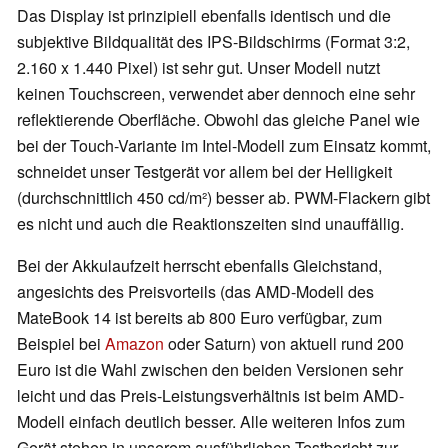
Das Display ist prinzipiell ebenfalls identisch und die
subjektive Bildqualität des IPS-Bildschirms (Format 3:2,
2.160 x 1.440 Pixel) ist sehr gut. Unser Modell nutzt
keinen Touchscreen, verwendet aber dennoch eine sehr
reflektierende Oberfläche. Obwohl das gleiche Panel wie
bei der Touch-Variante im Intel-Modell zum Einsatz kommt,
schneidet unser Testgerät vor allem bei der Helligkeit
(durchschnittlich 450 cd/m²) besser ab. PWM-Flackern gibt
es nicht und auch die Reaktionszeiten sind unauffällig.
Bei der Akkulaufzeit herrscht ebenfalls Gleichstand,
angesichts des Preisvorteils (das AMD-Modell des
MateBook 14 ist bereits ab 800 Euro verfügbar, zum
Beispiel bei
Amazon
oder Saturn) von aktuell rund 200
Euro ist die Wahl zwischen den beiden Versionen sehr
leicht und das Preis-Leistungsverhältnis ist beim AMD-
Modell einfach deutlich besser. Alle weiteren Infos zum
Gerät stehen in unserem ausführlichen Testbericht zur