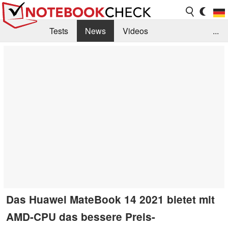
Tests
News
Videos
...
Benchmarks & Tech
Externe Tests
Kaufberatung
Deals
Suche
Jobs
Forum
Das Huawei MateBook 14 2021 bietet mit
AMD-CPU das bessere Preis-